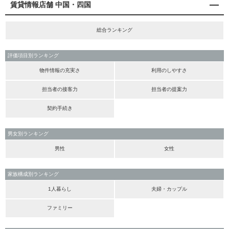
賃貸情報店舗 中国・四国
総合ランキング
評価項目別ランキング
物件情報の充実さ
利用のしやすさ
担当者の接客力
担当者の提案力
契約手続き
男女別ランキング
男性
女性
家族構成別ランキング
1人暮らし
夫婦・カップル
ファミリー