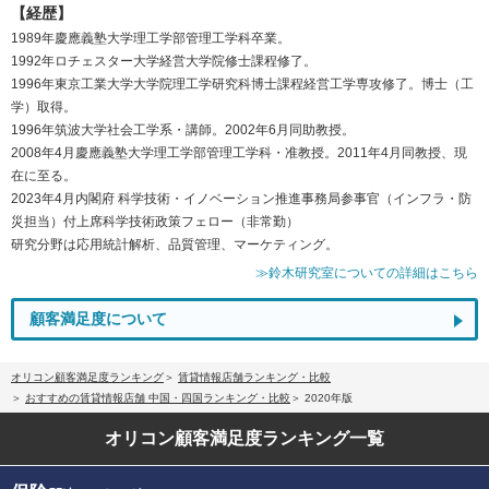
【経歴】
1989年慶應義塾大学理工学部管理工学科卒業。
1992年ロチェスター大学経営大学院修士課程修了。
1996年東京工業大学大学院理工学研究科博士課程経営工学専攻修了。博士（工
学）取得。
1996年筑波大学社会工学系・講師。2002年6月同助教授。
2008年4月慶應義塾大学理工学部管理工学科・准教授。2011年4月同教授、現
在に至る。
2023年4月内閣府 科学技術・イノベーション推進事務局参事官（インフラ・防
災担当）付上席科学技術政策フェロー（非常勤）
研究分野は応用統計解析、品質管理、マーケティング。
≫鈴木研究室についての詳細はこちら
顧客満足度について
オリコン顧客満足度ランキング
賃貸情報店舗ランキング・比較
おすすめの賃貸情報店舗 中国・四国ランキング・比較
2020年版
オリコン顧客満足度
ランキング一覧