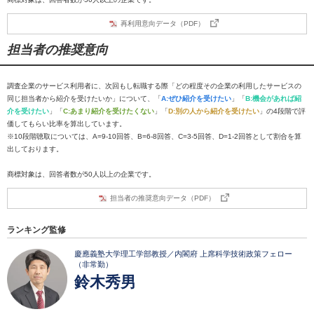
再利用意向データ（PDF）
担当者の推奨意向
調査企業のサービス利用者に、次回もし転職する際「どの程度その企業の利用したサービスの
同じ担当者から紹介を受けたいか」について、「
A:ぜひ紹介を受けたい
」「
B:機会があれば紹
介を受けたい
」「
C:あまり紹介を受けたくない
」「
D:別の人から紹介を受けたい
」の4段階で評
価してもらい比率を算出しています。
※10段階聴取については、A=9-10回答、B=6-8回答、C=3-5回答、D=1-2回答として割合を算
出しております。
商標対象は、回答者数が50人以上の企業です。
担当者の推奨意向データ（PDF）
ランキング監修
慶應義塾大学理工学部教授／内閣府 上席科学技術政策フェロー
（非常勤）
鈴木秀男