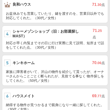
良和ハウス
71
.30
点
お盆休みでも営業していたり、鍵を渡すのを、営業日以外でも
対応してくれた。（30代／女性）
71
.25
シャーメゾンショップ（旧：お部屋探し
MAST）
点
対応が早く内覧までその日に行け実際に見て説明、短所まで話
をしてくれた点。（30代／女性）
キンキホーム
70
.06
点
家族に障害者がいて、沢山の物件を紹介して貰ったが、オーナ
ーさんからことごとく断られたが、見捨てる事なく 物件探しを
してくれた。（50代／女性）
ハウスメイト
69
.77
点
納得する物件が見つかるまで親身になり一緒に探してくれた。
（30代／女性）