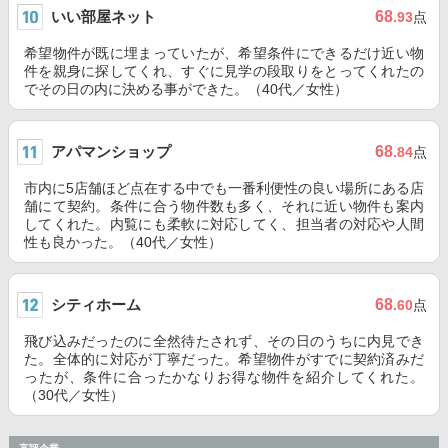
いい部屋ネット
68
.93
点
希望物件が既に埋まっていたが、希望条件にできるだけ近い物
件を親身に探してくれ、すぐに見学の段取りをとってくれたの
でその日の内に決める事ができた。（40代／女性）
アパマンショップ
68
.84
点
市内に5店舗ほど点在する中でも一番利便性の良い場所にある店
舗にて契約。条件に合う物件数も多く、それに近い物件も案内
してくれた。内覧にも柔軟に対応してく、担当者の対応や人間
性も良かった。（40代／女性）
シティホーム
68
.60
点
飛び込みだったのに全然待たされず、その日のうちに内見でき
た。全体的に対応が丁寧だった。希望物件がすでに契約済みだ
ったが、条件に合ったかなりお得な物件を紹介してくれた。
（30代／女性）