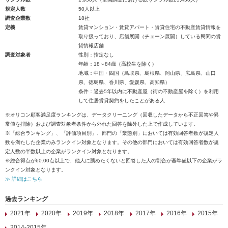
規定人数
50人以上
調査企業数
18社
定義
賃貸マンション・賃貸アパート・賃貸住宅の不動産賃貸情報を
取り扱っており、店舗展開（チェーン展開）している民間の賃
貸情報店舗
調査対象者
性別：指定なし
年齢：18～84歳（高校生を除く）
地域：中国・四国（鳥取県、島根県、岡山県、広島県、山口
県、徳島県、香川県、愛媛県、高知県）
条件：過去5年以内に不動産屋（街の不動産屋を除く）を利用
して住居賃貸契約をしたことがある人
※オリコン顧客満足度ランキングは、データクリーニング（回収したデータから不正回答や異
常値を排除）および調査対象者条件から外れた回答を除外した上で作成しています。
※「総合ランキング」、「評価項目別」、部門の「業態別」においては有効回答者数が規定人
数を満たした企業のみランクイン対象となります。その他の部門においては有効回答者数が規
定人数の半数以上の企業がランクイン対象となります。
※総合得点が60.00点以上で、他人に薦めたくないと回答した人の割合が基準値以下の企業がラ
ンクイン対象となります。
≫ 詳細はこちら
過去ランキング
2021年
2020年
2019年
2018年
2017年
2016年
2015年
2014-2015年