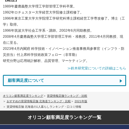
1989年慶應義塾大学理工学部管理工学科卒業。
1992年ロチェスター大学経営大学院修士課程修了。
1996年東京工業大学大学院理工学研究科博士課程経営工学専攻修了。博士（工
学）取得。
1996年筑波大学社会工学系・講師。2002年6月同助教授。
2008年4月慶應義塾大学理工学部管理工学科・准教授。2011年4月同教授、現
在に至る。
2023年4月内閣府 科学技術・イノベーション推進事務局参事官（インフラ・防
災担当）付上席科学技術政策フェロー（非常勤）
研究分野は応用統計解析、品質管理、マーケティング。
≫鈴木研究室についての詳細はこちら
顧客満足度について
オリコン顧客満足度ランキング
賃貸情報店舗ランキング・比較
おすすめの賃貸情報店舗 北海道ランキング・比較
2021年版
賃貸情報店舗 北海道の1人暮らしランキング・口コミ情報
オリコン顧客満足度
ランキング一覧