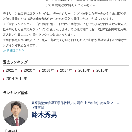
して住居賃貸契約をしたことがある人
※オリコン顧客満足度ランキングは、データクリーニング（回収したデータから不正回答や異
常値を排除）および調査対象者条件から外れた回答を除外した上で作成しています。
※「総合ランキング」、「評価項目別」、部門の「業態別」においては有効回答者数が規定人
数を満たした企業のみランクイン対象となります。その他の部門においては有効回答者数が規
定人数の半数以上の企業がランクイン対象となります。
※総合得点が60.0点以上で、他人に薦めたくないと回答した人の割合が基準値以下の企業がラ
ンクイン対象となります。
≫ 詳細はこちら
過去ランキング
2021年
2020年
2018年
2017年
2016年
2015年
2014-2015年
ランキング監修
慶應義塾大学理工学部教授／内閣府 上席科学技術政策フェロー
（非常勤）
鈴木秀男
【経歴】