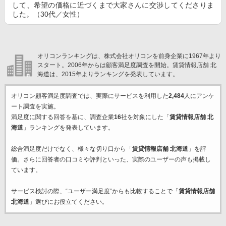
して、希望の価格に近づくまで大家さんに交渉してくださりま
した。（30代／女性）
オリコンランキングは、株式会社オリコンを前身企業に1967年より
スタート。2006年からは顧客満足度調査を開始。賃貸情報店舗 北
海道は、2015年よりランキングを発表しています。
オリコン顧客満足度調査では、実際にサービスを利用した
2,484
人にアンケ
ート調査を実施。
満足度に関する回答を基に、調査企業
16
社を対象にした「
賃貸情報店舗 北
海道
」ランキングを発表しています。
総合満足度だけでなく、様々な切り口から「
賃貸情報店舗 北海道
」を評
価。さらに回答者の口コミや評判といった、実際のユーザーの声も掲載し
ています。
サービス検討の際、“ユーザー満足度”からも比較することで「
賃貸情報店舗
北海道
」選びにお役立てください。