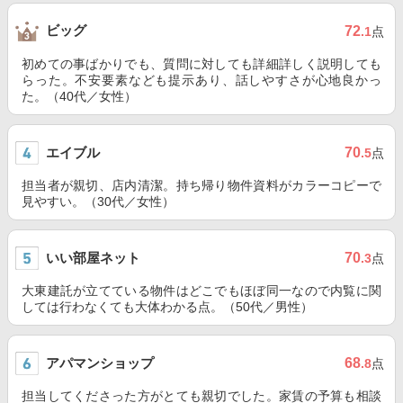
ビッグ
72
.1
点
初めての事ばかりでも、質問に対しても詳細詳しく説明しても
らった。不安要素なども提示あり、話しやすさが心地良かっ
た。（40代／女性）
エイブル
70
.5
点
担当者が親切、店内清潔。持ち帰り物件資料がカラーコピーで
見やすい。（30代／女性）
いい部屋ネット
70
.3
点
大東建託が立てている物件はどこでもほぼ同一なので内覧に関
しては行わなくても大体わかる点。（50代／男性）
アパマンショップ
68
.8
点
担当してくださった方がとても親切でした。家賃の予算も相談