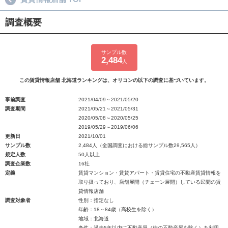
調査概要
サンプル数
2,484
人
この賃貸情報店舗 北海道ランキングは、オリコンの以下の調査に基づいています。
事前調査
2021/04/09～2021/05/20
調査期間
2021/05/21～2021/05/31
2020/05/08～2020/05/25
2019/05/29～2019/06/06
更新日
2021/10/01
サンプル数
2,484人（全国調査における総サンプル数29,565人）
規定人数
50人以上
調査企業数
16社
定義
賃貸マンション・賃貸アパート・賃貸住宅の不動産賃貸情報を
取り扱っており、店舗展開（チェーン展開）している民間の賃
貸情報店舗
調査対象者
性別：指定なし
年齢：18～84歳（高校生を除く）
地域：北海道
条件：過去5年以内に不動産屋（街の不動産屋を除く）を利用