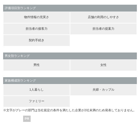
評価項目別ランキング
物件情報の充実さ
店舗の利用のしやすさ
担当者の接客力
担当者の提案力
契約手続き
男女別ランキング
男性
女性
家族構成別ランキング
1人暮らし
夫婦・カップル
ファミリー
※文字がグレーの部門は当社規定の条件を満たした企業が2社未満のため発表しておりません。
PR