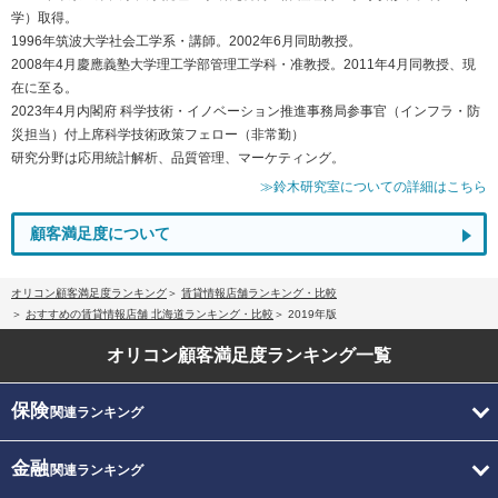
学）取得。
1996年筑波大学社会工学系・講師。2002年6月同助教授。
2008年4月慶應義塾大学理工学部管理工学科・准教授。2011年4月同教授、現
在に至る。
2023年4月内閣府 科学技術・イノベーション推進事務局参事官（インフラ・防
災担当）付上席科学技術政策フェロー（非常勤）
研究分野は応用統計解析、品質管理、マーケティング。
≫鈴木研究室についての詳細はこちら
顧客満足度について
オリコン顧客満足度ランキング
賃貸情報店舗ランキング・比較
おすすめの賃貸情報店舗 北海道ランキング・比較
2019年版
オリコン顧客満足度
ランキング一覧
保険
関連ランキング
金融
関連ランキング