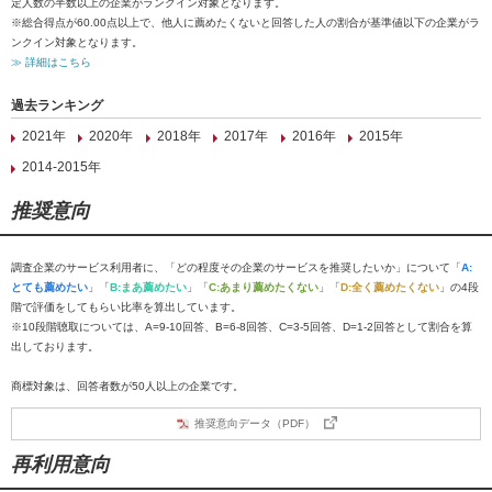
定人数の半数以上の企業がランクイン対象となります。
※総合得点が60.00点以上で、他人に薦めたくないと回答した人の割合が基準値以下の企業がラ
ンクイン対象となります。
≫ 詳細はこちら
過去ランキング
2021年
2020年
2018年
2017年
2016年
2015年
2014-2015年
推奨意向
調査企業のサービス利用者に、「どの程度その企業のサービスを推奨したいか」について「
A:
とても薦めたい
」「
B:まあ薦めたい
」「
C:あまり薦めたくない
」「
D:全く薦めたくない
」の4段
階で評価をしてもらい比率を算出しています。
※10段階聴取については、A=9-10回答、B=6-8回答、C=3-5回答、D=1-2回答として割合を算
出しております。
商標対象は、回答者数が50人以上の企業です。
推奨意向データ（PDF）
再利用意向