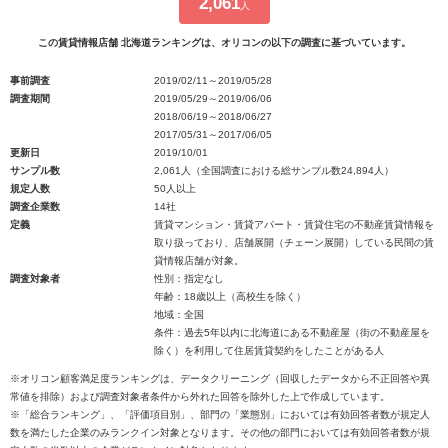
2,061
人
この賃貸情報店舗 北海道ランキングは、オリコンの以下の調査に基づいています。
事前調査
2019/02/11～2019/05/28
調査期間
2019/05/29～2019/06/06
2018/06/19～2018/06/27
2017/05/31～2017/06/05
更新日
2019/10/01
サンプル数
2,061人（全国調査における総サンプル数24,894人）
規定人数
50人以上
調査企業数
14社
定義
賃貸マンション・賃貸アパート・賃貸住宅の不動産賃貸情報を
取り扱っており、店舗展開（チェーン展開）している民間の賃
貸情報店舗が対象。
調査対象者
性別：指定なし
年齢：18歳以上（高校生を除く）
地域：全国
条件：過去5年以内に北海道にある不動産屋（街の不動産屋を
除く）を利用して住居賃貸契約をしたことがある人
※オリコン顧客満足度ランキングは、データクリーニング（回収したデータから不正回答や異
常値を排除）および調査対象者条件から外れた回答を除外した上で作成しています。
※「総合ランキング」、「評価項目別」、部門の「業態別」においては有効回答者数が規定人
数を満たした企業のみランクイン対象となります。その他の部門においては有効回答者数が規