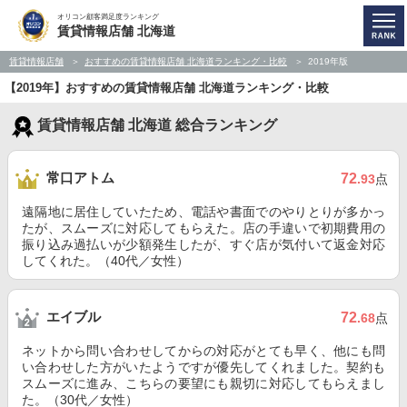
オリコン顧客満足度ランキング
賃貸情報店舗 北海道
賃貸情報店舗
おすすめの賃貸情報店舗 北海道ランキング・比較
2019年版
【2019年】おすすめの賃貸情報店舗 北海道ランキング・比較
賃貸情報店舗 北海道 総合ランキング
常口アトム
72
.93
点
遠隔地に居住していたため、電話や書面でのやりとりが多かっ
たが、スムーズに対応してもらえた。店の手違いで初期費用の
振り込み過払いが少額発生したが、すぐ店が気付いて返金対応
してくれた。（40代／女性）
エイブル
72
.68
点
ネットから問い合わせしてからの対応がとても早く、他にも問
い合わせした方がいたようですが優先してくれました。契約も
スムーズに進み、こちらの要望にも親切に対応してもらえまし
た。（30代／女性）