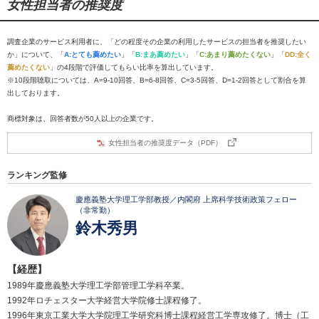
女性担当者の推奨度
調査企業のサービス利用者に、「どの程度その企業の利用したサービスの担当者を推奨したい
か」について、「
A:とても薦めたい
」「
B:まあ薦めたい
」「
C:あまり薦めたくない
」「
DD:全く
薦めたくない
」の4段階で評価してもらい比率を算出しています。
※10段階聴取については、A=9-10回答、B=6-8回答、C=3-5回答、D=1-2回答として割合を算
出しております。
商標対象は、回答者数が50人以上の企業です。
女性担当者の推奨度データ（PDF）
ランキング監修
慶應義塾大学理工学部教授／内閣府 上席科学技術政策フェロー
（非常勤）
鈴木秀男
【経歴】
1989年慶應義塾大学理工学部管理工学科卒業。
1992年ロチェスター大学経営大学院修士課程修了。
1996年東京工業大学大学院理工学研究科博士課程経営工学専攻修了。博士（工