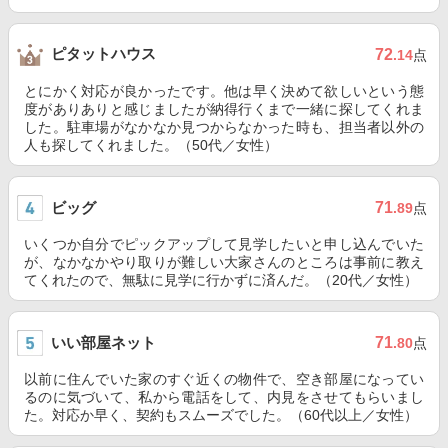
ピタットハウス
72
.14
点
とにかく対応が良かったです。他は早く決めて欲しいという態
度がありありと感じましたが納得行くまで一緒に探してくれま
した。駐車場がなかなか見つからなかった時も、担当者以外の
人も探してくれました。（50代／女性）
ビッグ
71
.89
点
いくつか自分でピックアップして見学したいと申し込んでいた
が、なかなかやり取りが難しい大家さんのところは事前に教え
てくれたので、無駄に見学に行かずに済んだ。（20代／女性）
いい部屋ネット
71
.80
点
以前に住んでいた家のすぐ近くの物件で、空き部屋になってい
るのに気づいて、私から電話をして、内見をさせてもらいまし
た。対応か早く、契約もスムーズでした。（60代以上／女性）