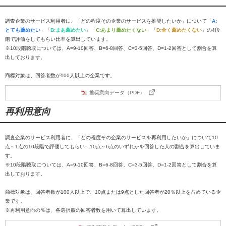
調査企業のサービス利用者に、「どの程度その企業のサービスを推奨したいか」について「
A:
とても薦めたい
」「
B:まあ薦めたい
」「
C:あまり薦めたくない
」「
D:全く薦めたくない
」の4段
階で評価をしてもらい比率を算出しています。
※10段階聴取については、A=9-10回答、B=6-8回答、C=3-5回答、D=1-2回答として割合を算
出しております。
商標対象は、回答者数が100人以上の企業です。
推奨意向データ（PDF）
再利用意向
調査企業のサービス利用者に、「どの程度その企業のサービスを再利用したいか」について10
点～1点の10段階で評価してもらい、10点～6点のいずれかを回答した人の割合を算出していま
す。
※10段階聴取については、A=9-10回答、B=6-8回答、C=3-5回答、D=1-2回答として割合を算
出しております。
商標対象は、回答者数が100人以上で、10点または9点とした回答者が20％以上を占めている企
業です。
※再利用意向の％は、各選択肢の回答者数を用いて算出しています。