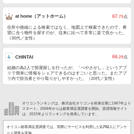
at home（アットホーム）
67
.75
点
住所や路線による検索ではなく、地図上で検索できたので、希
望に合う物件を探すのが、従来に比べて非常に楽で良かった。
（30代／女性）
66
CHINTAI
.29
点
結婚の為2人で部屋探しを行ったが、「ぺやさがし」というアプ
リで簡単に情報をシェアできるのはすごいと思った。またアプ
リ内で担当者とやり取りがしやすかった。（20代／女性）
オリコンランキングは、株式会社オリコンを前身企業に1967年より
スタート。2006年からは顧客満足度調査を開始。賃貸情報サイト
は、2015年よりランキングを発表しています。
オリコン顧客満足度調査では、実際にサービスを利用した
2,752
人にアンケ
ート調査を実施。