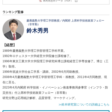
再利用意向データ（PDF）
ランキング監修
慶應義塾大学理工学部教授／内閣府 上席科学技術政策フェロー
（非常勤）
鈴木秀男
【経歴】
1989年慶應義塾大学理工学部管理工学科卒業。
1992年ロチェスター大学経営大学院修士課程修了。
1996年東京工業大学大学院理工学研究科博士課程経営工学専攻修了。博士（工
学）取得。
1996年筑波大学社会工学系・講師。2002年6月同助教授。
2008年4月慶應義塾大学理工学部管理工学科・准教授。2011年4月同教授、現
在に至る。
2023年4月内閣府 科学技術・イノベーション推進事務局参事官（インフラ・防
災担当）付上席科学技術政策フェロー（非常勤）
研究分野は応用統計解析、品質管理、マーケティング。
≫鈴木研究室についての詳細はこちら