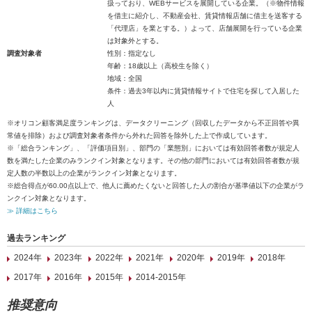
扱っており、WEBサービスを展開している企業。（※物件情報
を借主に紹介し、不動産会社、賃貸情報店舗に借主を送客する
「代理店」を業とする。）よって、店舗展開を行っている企業
は対象外とする。
調査対象者
性別：指定なし
年齢：18歳以上（高校生を除く）
地域：全国
条件：過去3年以内に賃貸情報サイトで住宅を探して入居した
人
※オリコン顧客満足度ランキングは、データクリーニング（回収したデータから不正回答や異
常値を排除）および調査対象者条件から外れた回答を除外した上で作成しています。
※「総合ランキング」、「評価項目別」、部門の「業態別」においては有効回答者数が規定人
数を満たした企業のみランクイン対象となります。その他の部門においては有効回答者数が規
定人数の半数以上の企業がランクイン対象となります。
※総合得点が60.00点以上で、他人に薦めたくないと回答した人の割合が基準値以下の企業がラ
ンクイン対象となります。
≫ 詳細はこちら
過去ランキング
2024年
2023年
2022年
2021年
2020年
2019年
2018年
2017年
2016年
2015年
2014-2015年
推奨意向