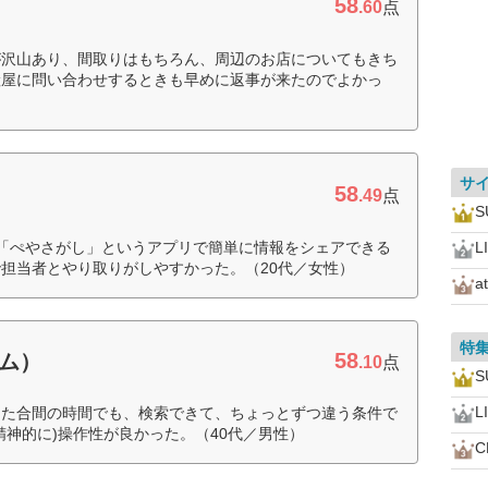
58
.60
点
が沢山あり、間取りはもちろん、周辺のお店についてもきち
産屋に問い合わせするときも早めに返事が来たのでよかっ
サ
58
.49
点
「ぺやさがし」というアプリで簡単に情報をシェアできる
L
担当者とやり取りがしやすかった。（20代／女性）
a
特
58
ーム）
.10
点
L
した合間の時間でも、検索できて、ちょっとずつ違う条件で
精神的に)操作性が良かった。（40代／男性）
C