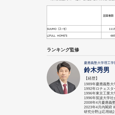
ランキング監修
慶應義塾大学理工学
鈴木秀男
【経歴】
1989年慶應義塾
1992年ロチェス
1996年東京工業
1996年筑波大学
2008年4月慶應
2023年4月内閣
研究分野は応用統