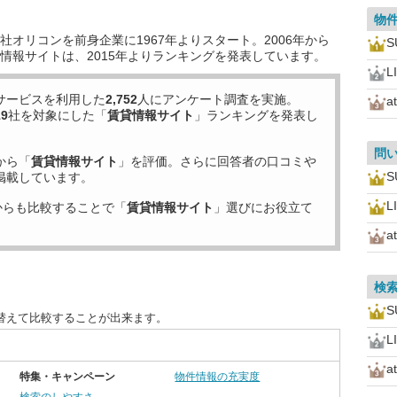
物
オリコンを前身企業に1967年よりスタート。2006年から
情報サイトは、2015年よりランキングを発表しています。
L
サービスを利用した
2,752
人にアンケート調査を実施。
a
19
社を対象にした「
賃貸情報サイト
」ランキングを発表し
問
から「
賃貸情報サイト
」を評価。さらに回答者の口コミや
掲載しています。
L
からも比較することで「
賃貸情報サイト
」選びにお役立て
a
検
替えて比較することが出来ます。
L
a
特集・キャンペーン
物件情報の充実度