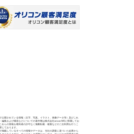
で公開されている情報（文字、写真、イラスト、画像データ等）及びこれ
・編集および構造などについての著作権は株式会社oricon MEに帰属してお
これらの情報を権利者の許可なく無断転載・複製などの二次利用を行うこ
禁じております。
で掲載しているすべての情報やデータは、当社の調査に基づいた結果から