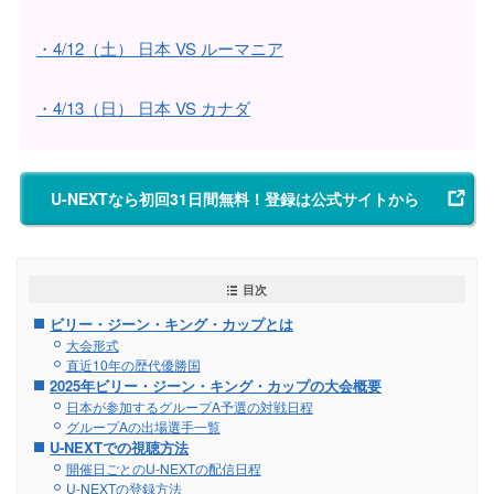
・4/12（土） 日本 VS ルーマニア
・4/13（日） 日本 VS カナダ
U-NEXTなら初回31日間無料！登録は公式サイトから
目次
ビリー・ジーン・キング・カップとは
大会形式
直近10年の歴代優勝国
2025年ビリー・ジーン・キング・カップの大会概要
日本が参加するグループA予選の対戦日程
グループAの出場選手一覧
U-NEXTでの視聴方法
開催日ごとのU-NEXTの配信日程
U-NEXTの登録方法