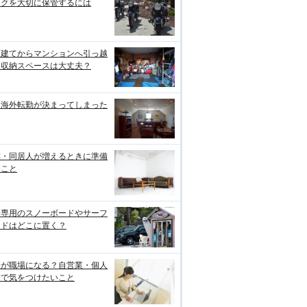
イクを大切に保管するには
戸建てからマンションへ引っ越
！収納スペースは大丈夫？
な海外転勤が決まってしまった
族・同居人が増えるときに準備
ること
分専用のスノーボードやサーフ
ードはどこに置く？
宅が職場になる？自営業・個人
業で気をつけたいこと