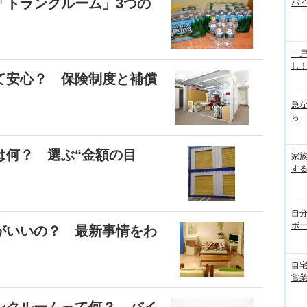
「トランクルーム」3つの
バ
一
し
て安心？ 保険制度と補償
急
ら
は何？ 選ぶ“金額の目
家
す
自
ボ
がいいの？ 最新事情をわ
自
営