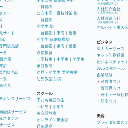
アリング
中学受験 個別指導塾
（採用担当向け）
ー
└
首都圏
人材紹介会社
タカー
公立中高一貫校対策 塾
（採用担当向け）
人材派遣会社
ス
└
首都圏
（採用担当向け）
社
小学生 塾
アルバイト求人
報サイト
└
首都圏
｜
東海
｜
近畿
売店
小学生 個別指導塾
ビジネス
専門販売店
└
首都圏
｜
東海
｜
近畿
法人カーリース
ー系
通信教育
ネット印刷通販
販売店
└
高校生
｜
中学生
｜
小学生
ビジネスチャッ
売店
家庭教師
Web会議ツール
専門販売店
幼児・小学生 学習教室
企業研修
ー系
幼児教室 知育
└
経営者向け
販売店
└
管理職向け
スクール
└
若手・一般社
テナンスサービス
子ども英語教室
└
新卒向け
└
幼児
｜
小学生
画配信サービス
英会話教室
美容
真スタジオ
オンライン英会話
ブライダルエス
サービス
通信講座