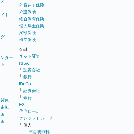
ステ
外貨建て保険
介護保険
サイト
総合保障保険
個人年金保険
変額保険
ング
積立保険
グ
金融
ネット証券
ウンター
NISA
イト
└
証券会社
リ
└
銀行
iDeCo
└
証券会社
└
銀行
｜
関東
FX
｜
東海
住宅ローン
四国
クレジットカード
全国
└ 個人
ス
└
年会費無料