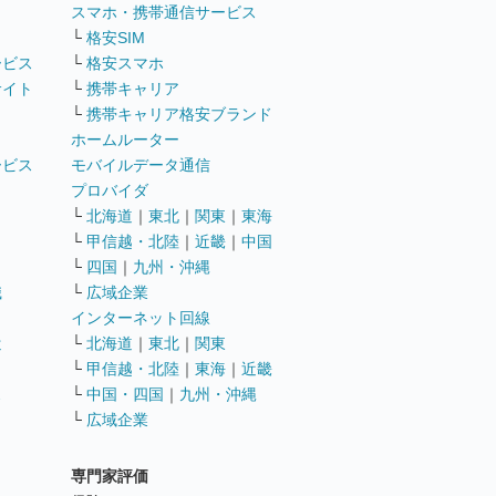
ト
スマホ・携帯通信サービス
└
格安SIM
ービス
└
格安スマホ
サイト
└
携帯キャリア
└
携帯キャリア格安ブランド
ホームルーター
ービス
モバイルデータ通信
ト
プロバイダ
└
北海道
｜
東北
｜
関東
｜
東海
└
甲信越・北陸
｜
近畿
｜
中国
└
四国
｜
九州・沖縄
職
└
広域企業
インターネット回線
遣
└
北海道
｜
東北
｜
関東
└
甲信越・北陸
｜
東海
｜
近畿
ス
└
中国・四国
｜
九州・沖縄
└
広域企業
専門家評価
ト