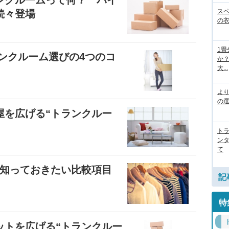
ンクルームって何？ バイ
ス
続々登場
の
1
ンクルーム選びの4つのコ
か
大...
よ
の
屋を広げる“トランクルー
ト
ン
て
･知っておきたい比較項目
記
特
ットを広げる“トランクルー