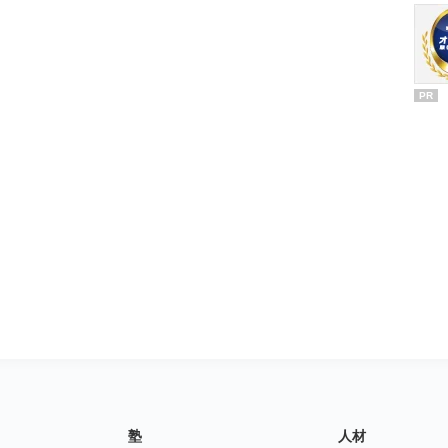
PR
塾
人材