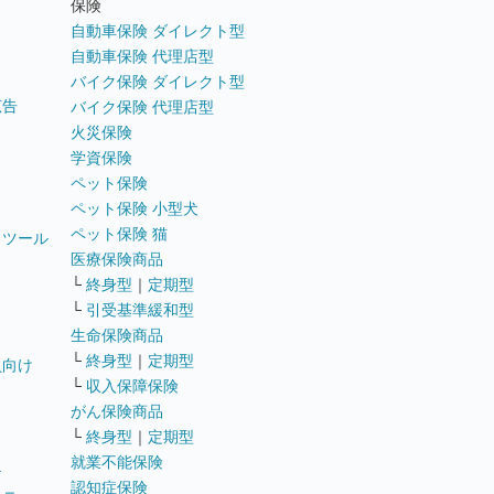
保険
自動車保険 ダイレクト型
自動車保険 代理店型
バイク保険 ダイレクト型
広告
バイク保険 代理店型
火災保険
学資保険
ペット保険
ペット保険 小型犬
ペット保険 猫
トツール
医療保険商品
└
終身型
｜
定期型
└
引受基準緩和型
生命保険商品
└
終身型
｜
定期型
員向け
└
収入保障保険
がん保険商品
└
終身型
｜
定期型
就業不能保険
テ
認知症保険