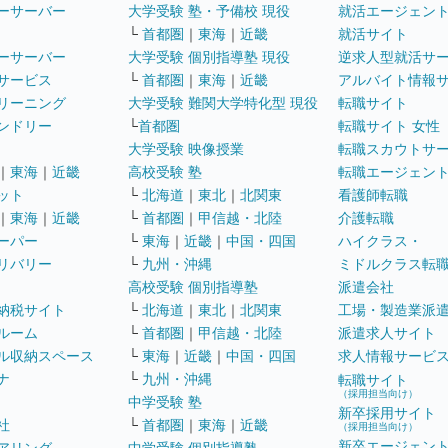
ーサーバー
大学受験 塾・予備校 現役
就活エージェン
└
首都圏
｜
東海
｜
近畿
就活サイト
ーサーバー
大学受験 個別指導塾 現役
逆求人型就活サ
サービス
└
首都圏
｜
東海
｜
近畿
アルバイト情報
リーニング
大学受験 難関大学特化型 現役
転職サイト
ンドリー
└
首都圏
転職サイト 女性
大学受験 映像授業
転職スカウトサ
｜
東海
｜
近畿
高校受験 塾
転職エージェン
ット
└
北海道
｜
東北
｜
北関東
看護師転職
｜
東海
｜
近畿
└
首都圏
｜
甲信越・北陸
介護転職
ーパー
└
東海
｜
近畿
｜
中国・四国
ハイクラス・
リバリー
└
九州・沖縄
ミドルクラス転
高校受験 個別指導塾
派遣会社
納税サイト
└
北海道
｜
東北
｜
北関東
工場・製造業派
ルーム
└
首都圏
｜
甲信越・北陸
派遣求人サイト
ル収納スペース
└
東海
｜
近畿
｜
中国・四国
求人情報サービ
ナ
└
九州・沖縄
転職サイト
（採用担当向け）
中学受験 塾
新卒採用サイト
社
└
首都圏
｜
東海
｜
近畿
（採用担当向け）
新卒エージェン