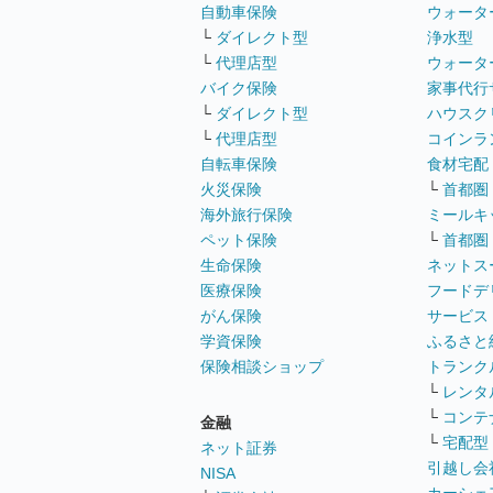
自動車保険
ウォータ
└
ダイレクト型
浄水型
└
代理店型
ウォータ
バイク保険
家事代行
└
ダイレクト型
ハウスク
└
代理店型
コインラ
自転車保険
食材宅配
火災保険
└
首都圏
海外旅行保険
ミールキ
ペット保険
└
首都圏
生命保険
ネットス
医療保険
フードデ
がん保険
サービス
学資保険
ふるさと
保険相談ショップ
トランク
└
レンタ
└
コンテ
金融
└
宅配型
ネット証券
引越し会
NISA