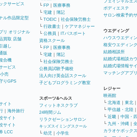
フェイシャルエ
ックサービス
└
FP
｜
医療事務
ボディエステ
└
宅建
｜
簿記
サロン検索予約
ナル作品限定型
└
TOEIC
｜
社会保険労務士
└
行政書士
｜
ケアマネジャー
ウエディング
プリ オリジナル
└
公務員
｜
ITパスポート
ハウスウエディ
品買取 店舗
資格スクール
格安ウエディン
引越し
└
FP
｜
医療事務
結婚相談所
通販
└
宅建
｜
簿記
結婚式場相談カ
複合機
└
社会保険労務士
結婚式場情報サ
サービス
公務員試験予備校
マッチングアプ
 小売
法人向け英会話スクール
守りGPS
子どもプログラミング教室
レジャー
映画館
スポーツ&ヘルス
└
北海道
｜
東北
サイト
フィットネスクラブ
└
甲信越・北陸
行
｜
海外旅行
24時間ジム
└
近畿
｜
中国・
較サイト
リラクゼーションサロン
└
九州・沖縄
｜
較サイト
キッズスイミングスクール
カラオケボック
 LCC
└
幼児
｜
小学生