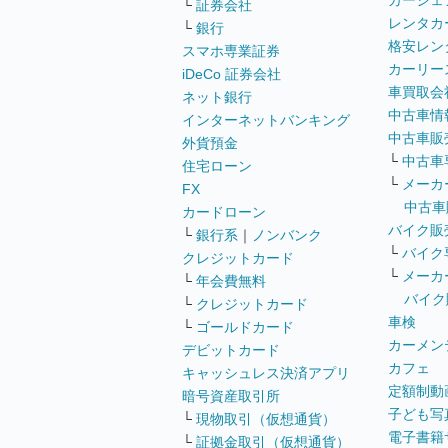
カーシェ
└
証券会社
レンタカ
└
銀行
格安レン
スマホ専業証券
カーリー
iDeCo 証券会社
車買取会
ネット銀行
中古車情
インターネットバンキング
中古車販
外貨預金
└
中古車
住宅ローン
└
メーカ
FX
中古車
カードローン
バイク販
└
銀行系
｜
ノンバンク
└
バイク
クレジットカード
└
メーカ
└
年会費無料
バイク
└
クレジットカード
車検
└
ゴールドカード
カーメン
デビットカード
カフェ
キャッシュレス決済アプリ
定額制動
暗号資産取引所
子ども写
└
現物取引（仮想通貨）
電子書籍
└
証拠金取引（仮想通貨）