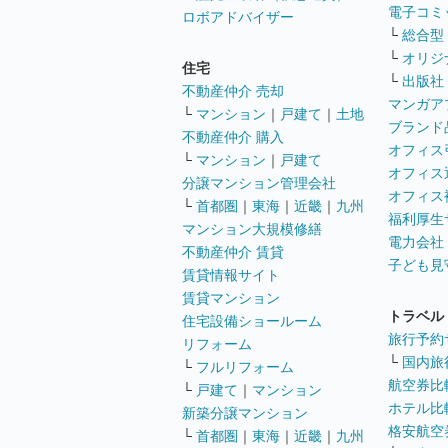
電子コミ
ロボアドバイザー
└
総合型
└
オリジ
住宅
└
出版社
不動産仲介 売却
マンガア
└
マンション
｜
戸建て
｜
土地
ブランド
不動産仲介 購入
オフィス
└
マンション
｜
戸建て
オフィス
分譲マンション管理会社
オフィス
└
首都圏
｜
東海
｜
近畿
｜
九州
福利厚生
マンション大規模修繕
電力会社
不動産仲介 賃貸
子ども見
賃貸情報サイト
賃貸マンション
トラベル
住宅設備ショールーム
旅行予約
リフォーム
└
国内旅
└
フルリフォーム
航空券比
└
戸建て
｜
マンション
ホテル比
新築分譲マンション
格安航空券
└
首都圏
｜
東海
｜
近畿
｜
九州