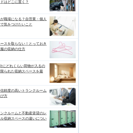
ードはどこに置く？
宅が職場になる？自営業・個人
業で気をつけたいこと
ペースを取らない！とっておき
衣服の収納の仕方
畳分にどれくらい荷物が入るの
？限られた収納スペースを最
り信頼度の高いトランクルーム
選び方
ランクルームと不動産賃貸のレ
タル収納スペースの違いについ