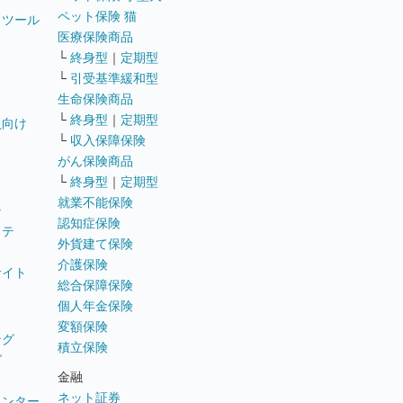
ペット保険 猫
トツール
医療保険商品
└
終身型
｜
定期型
└
引受基準緩和型
生命保険商品
└
終身型
｜
定期型
員向け
└
収入保障保険
がん保険商品
└
終身型
｜
定期型
就業不能保険
テ
認知症保険
ステ
外貨建て保険
介護保険
サイト
総合保障保険
個人年金保険
変額保険
ング
積立保険
グ
金融
ネット証券
ウンター