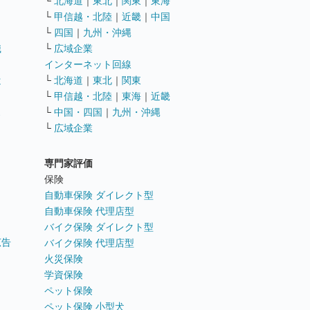
└
北海道
｜
東北
｜
関東
｜
東海
└
甲信越・北陸
｜
近畿
｜
中国
└
四国
｜
九州・沖縄
職
└
広域企業
インターネット回線
遣
└
北海道
｜
東北
｜
関東
└
甲信越・北陸
｜
東海
｜
近畿
ス
└
中国・四国
｜
九州・沖縄
└
広域企業
専門家評価
ト
保険
自動車保険 ダイレクト型
自動車保険 代理店型
バイク保険 ダイレクト型
広告
バイク保険 代理店型
火災保険
学資保険
ペット保険
ペット保険 小型犬