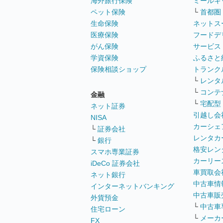
海外旅行保険
ミールキ
ペット保険
└
首都圏
生命保険
ネットス
医療保険
フードデ
がん保険
サービス
学資保険
ふるさと
保険相談ショップ
トランク
└
レンタ
└
コンテ
金融
└
宅配型
ネット証券
引越し会
NISA
カーシェ
└
証券会社
レンタカ
└
銀行
格安レン
スマホ専業証券
カーリー
iDeCo 証券会社
車買取会
ネット銀行
中古車情
インターネットバンキング
中古車販
外貨預金
└
中古車
住宅ローン
└
メーカ
FX