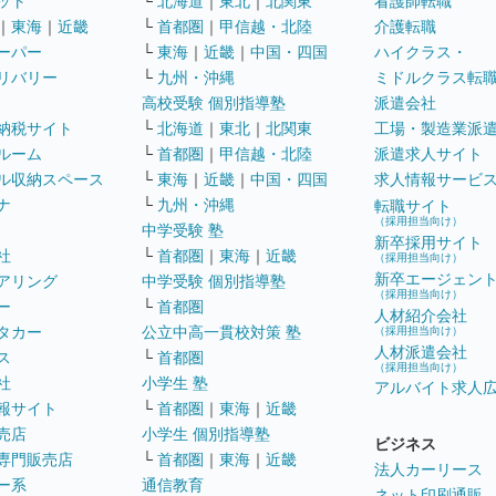
ット
└
北海道
｜
東北
｜
北関東
看護師転職
｜
東海
｜
近畿
└
首都圏
｜
甲信越・北陸
介護転職
ーパー
└
東海
｜
近畿
｜
中国・四国
ハイクラス・
リバリー
└
九州・沖縄
ミドルクラス転
高校受験 個別指導塾
派遣会社
納税サイト
└
北海道
｜
東北
｜
北関東
工場・製造業派
ルーム
└
首都圏
｜
甲信越・北陸
派遣求人サイト
ル収納スペース
└
東海
｜
近畿
｜
中国・四国
求人情報サービ
ナ
└
九州・沖縄
転職サイト
（採用担当向け）
中学受験 塾
新卒採用サイト
社
└
首都圏
｜
東海
｜
近畿
（採用担当向け）
新卒エージェン
アリング
中学受験 個別指導塾
（採用担当向け）
ー
└
首都圏
人材紹介会社
タカー
公立中高一貫校対策 塾
（採用担当向け）
人材派遣会社
ス
└
首都圏
（採用担当向け）
社
小学生 塾
アルバイト求人
報サイト
└
首都圏
｜
東海
｜
近畿
売店
小学生 個別指導塾
ビジネス
専門販売店
└
首都圏
｜
東海
｜
近畿
法人カーリース
ー系
通信教育
ネット印刷通販