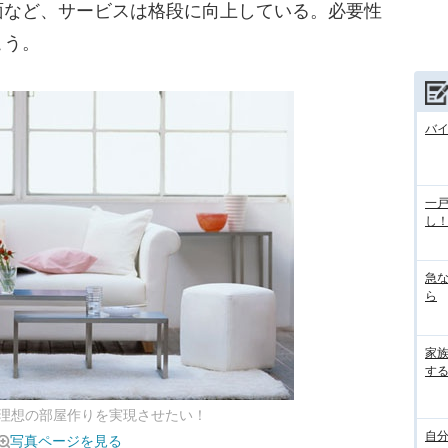
面など、サービスは格段に向上している。必要性
こう。
バ
一
し
急
ら
家
す
、理想の部屋作りを実現させたい！
自
写真ページを見る