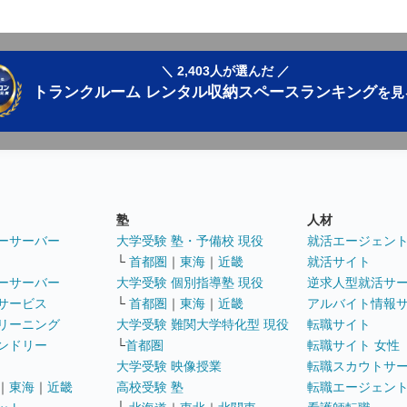
＼ 2,403人が選んだ ／
トランクルーム レンタル収納スペースランキング
を見
塾
人材
ーサーバー
大学受験 塾・予備校 現役
就活エージェン
└
首都圏
｜
東海
｜
近畿
就活サイト
ーサーバー
大学受験 個別指導塾 現役
逆求人型就活サ
サービス
└
首都圏
｜
東海
｜
近畿
アルバイト情報
リーニング
大学受験 難関大学特化型 現役
転職サイト
ンドリー
└
首都圏
転職サイト 女性
大学受験 映像授業
転職スカウトサ
｜
東海
｜
近畿
高校受験 塾
転職エージェン