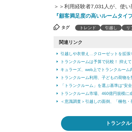
＞＞利用経験者7,031人が、使
『顧客満足度の高いルームタイ
タグ
トレンド
引越し
リ
関連リンク
引越しや衣替え…クローゼットを拡張す
トランクルームは予算で比較！ 抑え
キュラーズ、web上でトランクルーム内
トランクルーム利用、子どもの荷物を預け
「トランクルーム」を選ぶ基準は“安全・安
トランクルーム市場、460億円規模に成長
＜意識調査＞引越しの面倒、「梱包・
トランクル