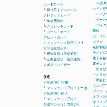
中古車
カードローン
バイク販
└
銀行系
｜
ノンバンク
└
バイク
クレジットカード
└
メーカ
└
年会費無料
バイク
└
クレジットカード
車検
└
ゴールドカード
カーメン
デビットカード
カフェ
キャッシュレス決済アプリ
定額制動
暗号資産取引所
子ども写
└
現物取引（仮想通貨）
電子書籍
└
証拠金取引（仮想通貨）
電子コミ
ロボアドバイザー
└
総合型
└
オリジ
住宅
└
出版社
不動産仲介 売却
マンガア
└
マンション
｜
戸建て
｜
土地
ブランド
不動産仲介 購入
オフィス
└
マンション
｜
戸建て
オフィス
分譲マンション管理会社