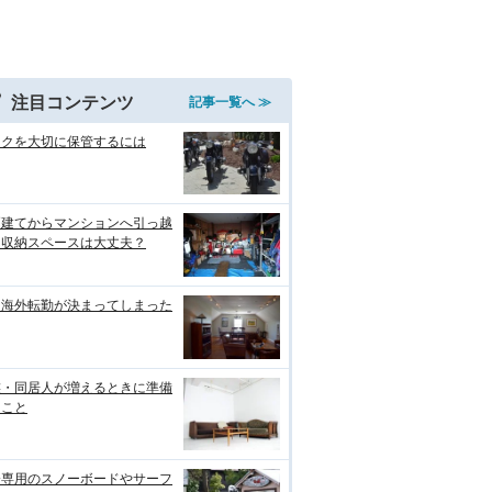
注目コンテンツ
記事一覧へ ≫
イクを大切に保管するには
戸建てからマンションへ引っ越
！収納スペースは大丈夫？
な海外転勤が決まってしまった
族・同居人が増えるときに準備
ること
分専用のスノーボードやサーフ