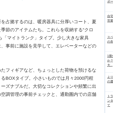
ボ
自
営
を占拠するのは、暖房器具に分厚いコート、夏
季節のアイテムたち。これらを収納する“クロ
ス
ら「マイトランク」タイプ。少し大きな家具
の
は、事前に施設を見学して、エレベーターなどの
1
か
大...
たフィギアなど、ちょっとした荷物を預けるな
よ
るBOXタイプ。小さいものでは月々2000円程
の
リーズナブルだ。大切なコレクションや頻繁に出
の空調管理の事前チェックと、通勤圏内での店舗
ト
ン
て