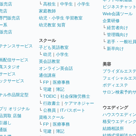
販売店
└
高校生
｜
中学生
｜
小学生
ビジネスチャッ
売店
家庭教師
Web会議ツール
専門販売店
幼児・小学生 学習教室
企業研修
ー系
幼児教室 知育
└
経営者向け
販売店
└
管理職向け
スクール
└
若手・一般社
テナンスサービス
子ども英語教室
└
新卒向け
└
幼児
｜
小学生
画配信サービス
英会話教室
美容
真スタジオ
オンライン英会話
ブライダルエス
サービス
通信講座
フェイシャルエ
ックサービス
└
FP
｜
医療事務
ボディエステ
└
宅建
｜
簿記
サロン検索予約
ナル作品限定型
└
TOEIC
｜
社会保険労務士
└
行政書士
｜
ケアマネジャー
ウエディング
プリ オリジナル
└
公務員
｜
ITパスポート
ハウスウエディ
品買取 店舗
資格スクール
格安ウエディン
引越し
└
FP
｜
医療事務
結婚相談所
通販
└
宅建
｜
簿記
結婚式場相談カ