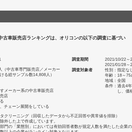
中古車販売店ランキングは、オリコンの以下の調査に基づい
1
調査期間
2021/10/22～2
2021/01/28～2
72人（中古車専門販売店／メーカー
調査対象者
性別：指定な
る総サンプル数14,808人）
年齢：18～75
地域：全国
条件：過去4
すメーカー系の中古車販売店
し、価
販売店
いる
く、チェーン展開をしている
タクリーニング（回収したデータから不正回答や異常値を排除）
除外した上で作成しています。
部門の「業態別」においては有効回答者数が規定人数を満たした企業の
数以上の企業がランクイン対象となります。