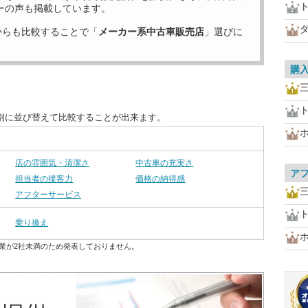
ーの声も掲載しています。
からも比較することで「
メーカー系中古車販売店
」選びに
購
別に並び替えて比較することが出来ます。
店の雰囲気・清潔さ
中古車の充実さ
ア
担当者の接客力
価格の納得感
アフターサービス
乗り換え
業が2社未満のため発表しておりません。