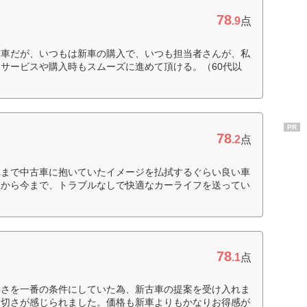
78
.9
点
古車だが、いつもは新車の購入で、いつも担当者さんが、私
サービスや購入時もスムーズに進めて頂ける。（60代以
PR
78
.2
点
れまで中古車に抱いていたイメージを払拭するぐらい良い車
入から今まで、トラブルなしで快適なカーライフを送ってい
78
.1
点
早さを一番の条件にしていた為、新古車の提案を受け入れま
親切さが感じられました。価格も新車よりもかなりお得感が