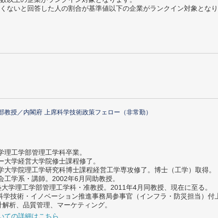
めたくないと回答した人の割合が基準値以下の企業がランクイン対象とな
部教授／内閣府 上席科学技術政策フェロー（非常勤）
大学理工学部管理工学科卒業。
ター大学経営大学院修士課程修了。
大学大学院理工学研究科博士課程経営工学専攻修了。博士（工学）取得。
社会工学系・講師。2002年6月同助教授。
義塾大学理工学部管理工学科・准教授。2011年4月同教授、現在に至る。
府 科学技術・イノベーション推進事務局参事官（インフラ・防災担当）
計解析、品質管理、マーケティング。
いての詳細はこちら