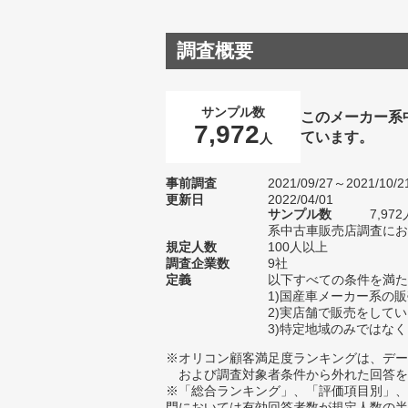
調査概要
サンプル数
このメーカー系
7,972
ています。
人
事前調査
2021/09/27～2021/10/2
更新日
2022/04/01
サンプル数
7,9
系中古車販売店調査におけ
規定人数
100人以上
調査企業数
9社
定義
以下すべての条件を満た
1)国産車メーカー系の
2)実店舗で販売をして
3)特定地域のみではな
※オリコン顧客満足度ランキングは、デー
および調査対象者条件から外れた回答を
※「総合ランキング」、「評価項目別」、
門においては有効回答者数が規定人数の半