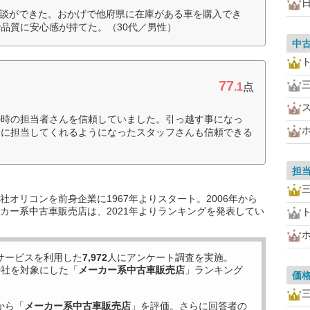
商談ができた。おかげで他府県に在庫がある車を購入でき
品質に安心感が持てた。（30代／男性）
中
77
.1
点
の時の担当者さんを信頼していました。引っ越す事になっ
たに担当してくれるようになったスタッフさんも信頼できる
担
オリコンを前身企業に1967年よりスタート。2006年から
カー系中古車販売店は、2021年よりランキングを発表してい
サービスを利用した
7,972
人にアンケート調査を実施。
9
社を対象にした「
メーカー系中古車販売店
」ランキング
価
から「
メーカー系中古車販売店
」を評価。さらに回答者の