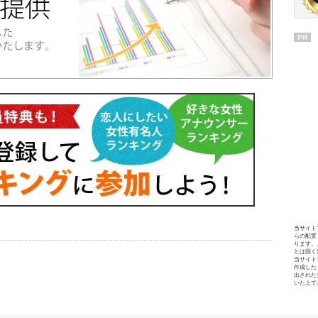
PR
当サイト
らの配置
ります。
とは固く
当サイト
作成した
出された
いた上で