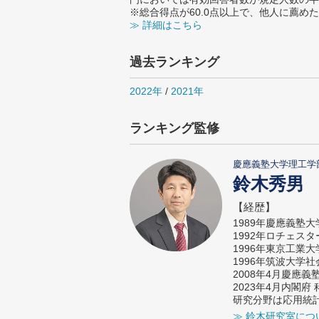
※総合得点が60.0点以上で、他人に薦
≫ 詳細はこちら
過去ランキング
2022年
/
2021年
ランキング監修
慶應義塾大学理工学
鈴木秀男
【経歴】
1989年慶應義塾
1992年ロチェス
1996年東京工業
1996年筑波大学
2008年4月慶應
2023年4月内閣
研究分野は応用統
≫ 鈴木研究室につ