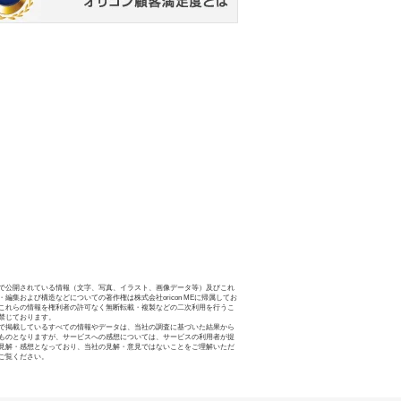
で公開されている情報（文字、写真、イラスト、画像データ等）及びこれ
・編集および構造などについての著作権は株式会社oricon MEに帰属してお
これらの情報を権利者の許可なく無断転載・複製などの二次利用を行うこ
禁じております。
で掲載しているすべての情報やデータは、当社の調査に基づいた結果から
ものとなりますが、サービスへの感想については、サービスの利用者が提
見解・感想となっており、当社の見解・意見ではないことをご理解いただ
ご覧ください。