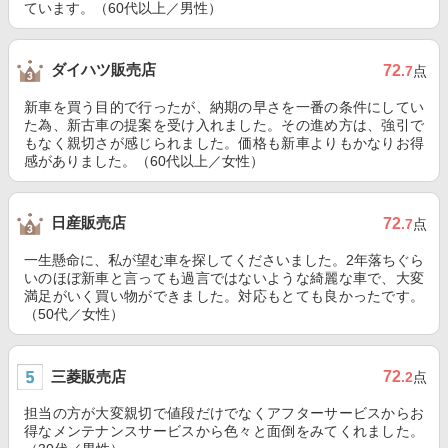
ています。（60代以上／男性）
ダイハツ販売店
72
.7
点
新車を買う目的で行ったが、納期の早さを一番の条件にしてい
た為、新古車の提案を受け入れました。その進め方は、強引で
もなく親切さが感じられました。価格も新車よりもかなりお得
感がありました。（60代以上／女性）
日産販売店
72
.7
点
一生懸命に、私が望む車を探してくださいました。2年落ちぐら
いのほぼ新車と言っても過言ではないような綺麗な車で、大変
満足がいく買い物ができました。対応もとても良かったです。
（50代／女性）
三菱販売店
72
.2
点
担当の方が大変親切で値段だけでなくアフターサービスからお
得なメンテナンスサービスから色々と面倒をみてくれました。