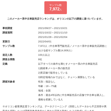
サンプル数
7,972
人
このメーカー系中古車販売店ランキングは、オリコンの以下の調査に基づいています。
事前調査
2021/09/27～2021/10/21
調査期間
2021/10/22～2021/11/10
2021/01/28～2021/02/04
更新日
2022/04/01
サンプル数
7,972人（中古車専門販売店／メーカー系中古車販売店調査に
おける総サンプル数14,808人）
規定人数
100人以上
調査企業数
9社
定義
以下すべての条件を満たすメーカー系の中古車販売店
1)国産車メーカー系の販売店
2)実店舗で販売をしている
3)特定地域のみではなく、チェーン展開をしている
調査対象者
性別：指定なし
年齢：18～75歳
地域：全国
条件：過去4年以内に中古車販売店の店舗で中古車を購入し、
価格を把握している人
※オリコン顧客満足度ランキングは、データクリーニング（回収したデータから不正回答や異
常値を排除）および調査対象者条件から外れた回答を除外した上で作成しています。