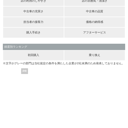
店の利用のしやすさ
店の雰囲気・清潔さ
中古車の充実さ
中古車の品質
担当者の接客力
価格の納得感
購入手続き
アフターサービス
頻度別ランキング
初回購入
乗り換え
※文字がグレーの部門は当社規定の条件を満たした企業が2社未満のため発表しておりません。
PR