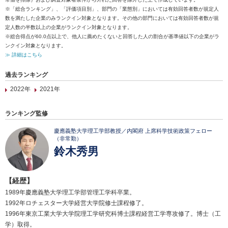
※「総合ランキング」、「評価項目別」、部門の「業態別」においては有効回答者数が規定人
数を満たした企業のみランクイン対象となります。その他の部門においては有効回答者数が規
定人数の半数以上の企業がランクイン対象となります。
※総合得点が60.0点以上で、他人に薦めたくないと回答した人の割合が基準値以下の企業がラ
ンクイン対象となります。
≫ 詳細はこちら
過去ランキング
2022年
2021年
ランキング監修
慶應義塾大学理工学部教授／内閣府 上席科学技術政策フェロー
（非常勤）
鈴木秀男
【経歴】
1989年慶應義塾大学理工学部管理工学科卒業。
1992年ロチェスター大学経営大学院修士課程修了。
1996年東京工業大学大学院理工学研究科博士課程経営工学専攻修了。博士（工
学）取得。