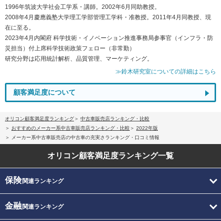
1996年筑波大学社会工学系・講師。2002年6月同助教授。
2008年4月慶應義塾大学理工学部管理工学科・准教授。2011年4月同教授、現
在に至る。
2023年4月内閣府 科学技術・イノベーション推進事務局参事官（インフラ・防
災担当）付上席科学技術政策フェロー（非常勤）
研究分野は応用統計解析、品質管理、マーケティング。
≫鈴木研究室についての詳細はこちら
顧客満足度について
オリコン顧客満足度ランキング
中古車販売店ランキング・比較
おすすめのメーカー系中古車販売店ランキング・比較
2022年版
メーカー系中古車販売店の中古車の充実さランキング・口コミ情報
オリコン顧客満足度
ランキング一覧
保険
関連ランキング
金融
関連ランキング