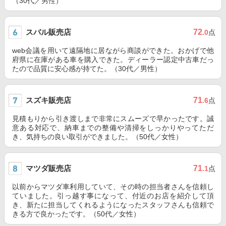
（30代／男性）
スバル販売店
72
.0
点
web会議を用いて遠隔地に居ながら商談ができた。おかげで他
府県に在庫がある車を購入できた。ディーラー認定中古車だっ
たので品質に安心感が持てた。（30代／男性）
スズキ販売店
71
.6
点
見積もりから引き渡しまで非常にスムーズで早かったです。誠
意ある対応で、納車までの整備や清掃をしっかりやってただ
き、気持ちの良い取引ができました。（50代／女性）
マツダ販売店
71
.1
点
以前からマツダ車利用していて、その時の担当者さんを信頼し
ていました。引っ越す事になって、付近のお店を紹介して頂
き、新たに担当してくれるようになったスタッフさんも信頼で
きる方で良かったです。（50代／女性）