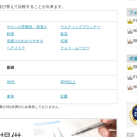
並び替えて比較することが出来ます。
フ
F
サロンの雰囲気・清潔さ
ウエディングプランナー
I
料理
装花
B
見積りのわかりやすさ
式場
ヘアメイク
フォト・ムービー
式
B
新婦
F
30代
40代以上
I
東海
近畿
業が2社未満のため発表しておりません。
PR