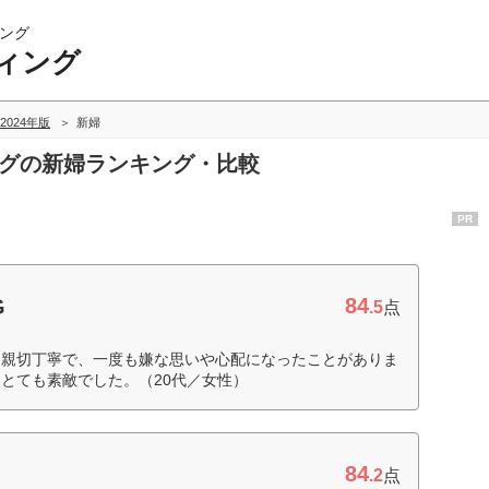
ング
ィング
2024年版
新婦
ングの新婦ランキング・比較
PR
84
G
.5
点
も親切丁寧で、一度も嫌な思いや心配になったことがありま
とても素敵でした。（20代／女性）
84
.2
点