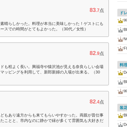
83
.7
点
ド
I
で素晴らしかった。料理が本当に美味しかった！ゲストにも
ースでの時間がとてもよかった。（30代／女性）
B
N
F
82
.9
点
料
ードも程よく長い。興福寺や猿沢池が見える奈良らしい会場
マッピングを利用して、新郎新婦の入場が出来る。（30
D
B
I
82
.4
点
装
などもあり遠方からも来てもらいやすかった。両親が昔仕事
B
ったことと、市内なのに静かで緑が多くて雰囲気も大好きだ
D