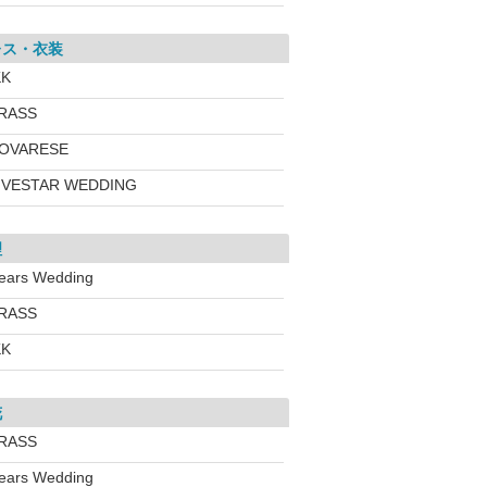
レス・衣装
KK
RASS
OVARESE
IVESTAR WEDDING
理
ears Wedding
RASS
KK
花
RASS
ears Wedding