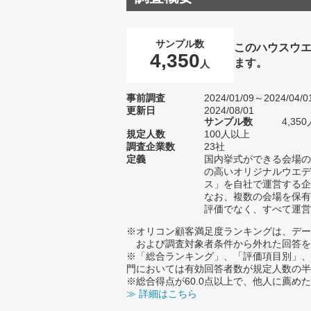
サンプル数
このハウスウ
4,350
ます。
人
事前調査
2024/01/09～2024/04/0
更新日
2024/08/01
サンプル数
4,3
規定人数
100人以上
調査企業数
23社
定義
国内挙式ができる会場の
の高いオリジナルウエデ
ス」を自社で運営する企
なお、複数の会場を保有
評価でなく、すべて運営
※オリコン顧客満足度ランキングは、デー
および調査対象者条件から外れた回答を
※「総合ランキング」、「評価項目別」、
門においては有効回答者数が規定人数の半
※総合得点が60.0点以上で、他人に薦
≫ 詳細はこちら