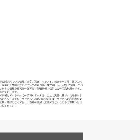
で公開されている情報（文字、写真、イラスト、画像データ等）及びこれ
・編集および構造などについての著作権は株式会社oricon MEに帰属してお
これらの情報を権利者の許可なく無断転載・複製などの二次利用を行うこ
禁じております。
で掲載しているすべての情報やデータは、当社の調査に基づいた結果から
ものとなりますが、サービスへの感想については、サービスの利用者が提
見解・感想となっており、当社の見解・意見ではないことをご理解いただ
ご覧ください。