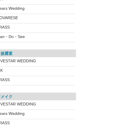
ears Wedding
OVARESE
RASS
lan・Do・See
・披露宴
IVESTAR WEDDING
KK
RASS
アメイク
IVESTAR WEDDING
ears Wedding
RASS