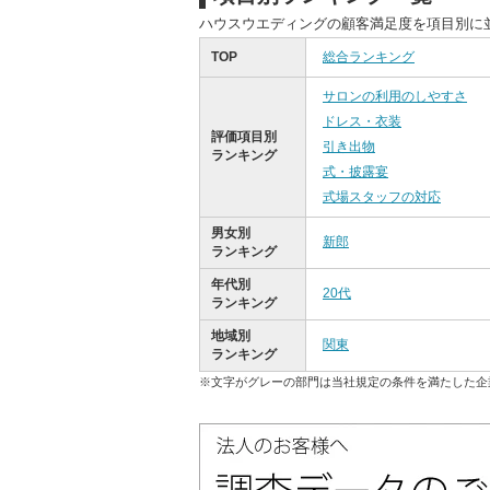
ハウスウエディングの顧客満足度を項目別に
TOP
総合ランキング
サロンの利用のしやすさ
ドレス・衣装
評価項目別
引き出物
ランキング
式・披露宴
式場スタッフの対応
男女別
新郎
ランキング
年代別
20代
ランキング
地域別
関東
ランキング
※文字がグレーの部門は当社規定の条件を満たした企