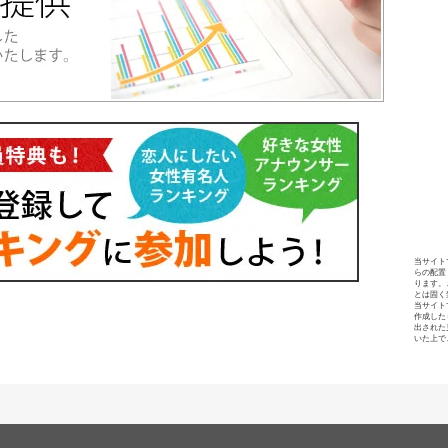
当サイト
らの配置
ります。
とは固く
当サイト
作成した
出された
いた上で