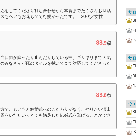
対応をしてくださり打ち合わせから本番までたくさんお世話
サ
スもヘアもお花も全て可愛かったです。（20代／女性）
B
F
I
83
.9
点
、当日雨が降ったり止んだりしている中、ギリギリまで天気
サ
フのみなさんが床のタイルを拭いてまで対応してくださった
F
B
D
83
.8
点
ウ
な方で、もともと結婚式へのこだわりがなく、やりたい演出
B
な案をいただいてとても満足した結婚式を挙げることができ
F
I