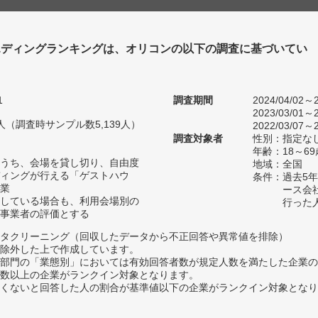
エディングランキングは、オリコンの以下の調査に基づいてい
1
調査期間
2024/04/02～2
2023/03/01～2
50人（調査時サンプル数5,139人）
2022/03/07～2
調査対象者
性別：指定な
年齢：18～6
うち、会場を貸し切り、自由度
地域：全国
ィングが行える「ゲストハウ
条件：過去5
業
ース会
している場合も、利用会場別の
行った
事業者の評価とする
タクリーニング（回収したデータから不正回答や異常値を排除）
除外した上で作成しています。
部門の「業態別」においては有効回答者数が規定人数を満たした企業の
数以上の企業がランクイン対象となります。
めたくないと回答した人の割合が基準値以下の企業がランクイン対象とな