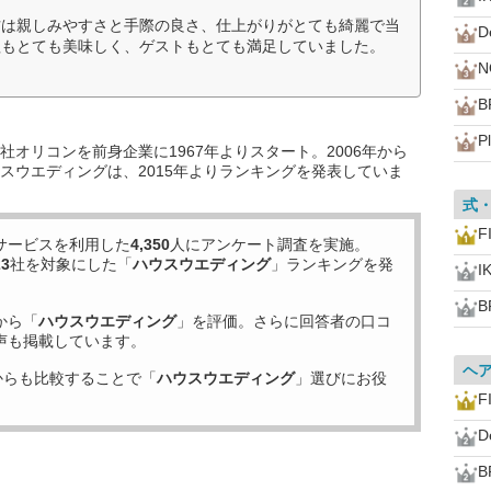
方は親しみやすさと手際の良さ、仕上がりがとても綺麗で当
D
理もとても美味しく、ゲストもとても満足していました。
N
B
P
オリコンを前身企業に1967年よりスタート。2006年から
スウエディングは、2015年よりランキングを発表していま
式
F
サービスを利用した
4,350
人にアンケート調査を実施。
23
社を対象にした「
ハウスウエディング
」ランキングを発
I
B
から「
ハウスウエディング
」を評価。さらに回答者の口コ
声も掲載しています。
ヘ
からも比較することで「
ハウスウエディング
」選びにお役
F
D
B