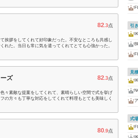
F
82
.3
点
引
I
見て挨拶をしてくれて好印象だった。不安なところも共感し
B
でくれた。当日も常に気を遣ってくれてとても心強かった。
F
見
82
ニーズ
.3
点
I
N
て色々素敵な提案をしてくれて、素晴らしい空間で式を挙げ
ッフの方々も丁寧な対応をしてくれて料理もとても美味しく
）
式
F
80
.9
点
I