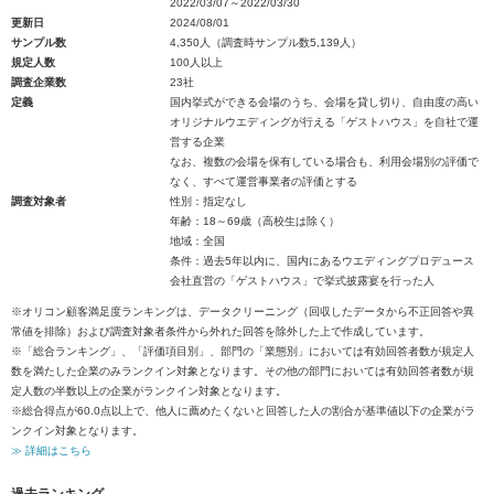
2022/03/07～2022/03/30
更新日
2024/08/01
サンプル数
4,350人（調査時サンプル数5,139人）
規定人数
100人以上
調査企業数
23社
定義
国内挙式ができる会場のうち、会場を貸し切り、自由度の高い
オリジナルウエディングが行える「ゲストハウス」を自社で運
営する企業
なお、複数の会場を保有している場合も、利用会場別の評価で
なく、すべて運営事業者の評価とする
調査対象者
性別：指定なし
年齢：18～69歳（高校生は除く）
地域：全国
条件：過去5年以内に、国内にあるウエディングプロデュース
会社直営の「ゲストハウス」で挙式披露宴を行った人
※オリコン顧客満足度ランキングは、データクリーニング（回収したデータから不正回答や異
常値を排除）および調査対象者条件から外れた回答を除外した上で作成しています。
※「総合ランキング」、「評価項目別」、部門の「業態別」においては有効回答者数が規定人
数を満たした企業のみランクイン対象となります。その他の部門においては有効回答者数が規
定人数の半数以上の企業がランクイン対象となります。
※総合得点が60.0点以上で、他人に薦めたくないと回答した人の割合が基準値以下の企業がラ
ンクイン対象となります。
≫ 詳細はこちら