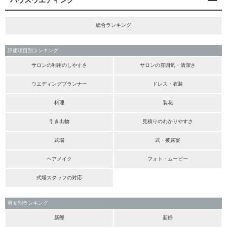
ハウスウエディング
総合ランキング
評価項目別ランキング
サロンの利用のしやすさ
サロンの雰囲気・清潔さ
ウエディングプランナー
ドレス・衣装
料理
装花
引き出物
見積りのわかりやすさ
式場
式・披露宴
ヘアメイク
フォト・ムービー
式場スタッフの対応
男女別ランキング
新郎
新婦