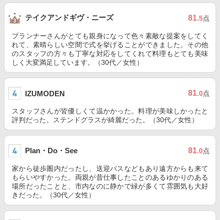
テイクアンドギヴ・ニーズ
81
.5
点
プランナーさんがとても親身になって色々素敵な提案をしてく
れて、素晴らしい空間で式を挙げることができました。その他
のスタッフの方々も丁寧な対応をしてくれて料理もとても美味
しく大変満足しています。（30代／女性）
81
IZUMODEN
.0
点
スタッフさんが皆優しくて温かかった。料理が美味しかったと
評判だった。ステンドグラスが綺麗だった。（30代／女性）
Plan・Do・See
81
.0
点
家から徒歩圏内だったし、送迎バスなどもあり遠方からも来て
もらいやすかった。両親が昔仕事したことのあるゆかりのある
場所だったことと、市内なのに静かで緑が多くて雰囲気も大好
きだった。（30代／女性）