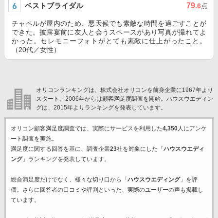
ベストブライダル
79
.6
点
チャペルが屋内のため、悪天候でも素敵な時間を過ごすことが
できた。披露宴前に友人と会うスペースがあり写真が撮れてよ
かった。セレモニーフォトがとても素敵に仕上がったこと。
（20代／女性）
オリコンランキングは、株式会社オリコンを前身企業に1967年より
スタート。2006年からは顧客満足度調査を開始。ハウスウエディン
グは、2015年よりランキングを発表しています。
オリコン顧客満足度調査では、実際にサービスを利用した
4,350
人にアンケ
ート調査を実施。
満足度に関する回答を基に、調査企業
23
社を対象にした「
ハウスウエディ
ング
」ランキングを発表しています。
総合満足度だけでなく、様々な切り口から「
ハウスウエディング
」を評
価。さらに回答者の口コミや評判といった、実際のユーザーの声も掲載し
ています。