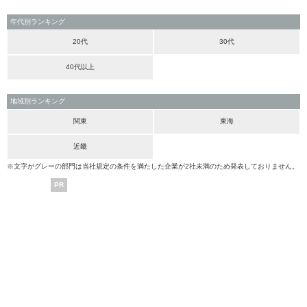
年代別ランキング
20代
30代
40代以上
地域別ランキング
関東
東海
近畿
※文字がグレーの部門は当社規定の条件を満たした企業が2社未満のため発表しておりません。
PR