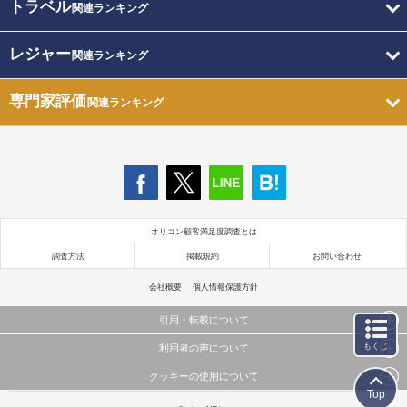
トラベル
関連ランキング
レジャー
関連ランキング
専門家評価
関連ランキング
オリコン顧客満足度調査とは
調査方法
掲載規約
お問い合わせ
会社概要
個人情報保護方針
引用・転載について
もくじ
利用者の声について
当サイトで公開されている情報（文字、写真、イラスト、画像データ等）及びこれらの配置・
編集および構造などについての著作権は株式会社oricon MEに帰属しております。
クッキーの使用について
当サイトに掲載している内容はすべてサービスの利用者が提出された見解・感想です。
これらの情報を権利者の許可なく無断転載・複製などの二次利用を行うことは固く禁じており
Top
弊社が内容について正確性を含め一切保証するものではありません。
ます。