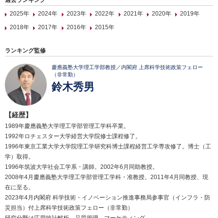
過去ランキング
2025年
2024年
2023年
2022年
2021年
2020年
2019年
2018年
2017年
2016年
2015年
ランキング監修
慶應義塾大学理工学部教授／内閣府 上席科学技術政策フェロー
（非常勤）
鈴木秀男
【経歴】
1989年慶應義塾大学理工学部管理工学科卒業。
1992年ロチェスター大学経営大学院修士課程修了。
1996年東京工業大学大学院理工学研究科博士課程経営工学専攻修了。博士（工
学）取得。
1996年筑波大学社会工学系・講師。2002年6月同助教授。
2008年4月慶應義塾大学理工学部管理工学科・准教授。2011年4月同教授、現
在に至る。
2023年4月内閣府 科学技術・イノベーション推進事務局参事官（インフラ・防
災担当）付上席科学技術政策フェロー（非常勤）
研究分野は応用統計解析、品質管理、マーケティング。