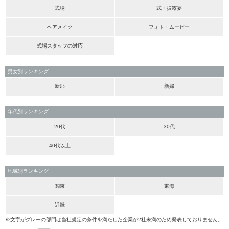
式場
式・披露宴
ヘアメイク
フォト・ムービー
式場スタッフの対応
男女別ランキング
新郎
新婦
年代別ランキング
20代
30代
40代以上
地域別ランキング
関東
東海
近畿
※文字がグレーの部門は当社規定の条件を満たした企業が2社未満のため発表しておりません。