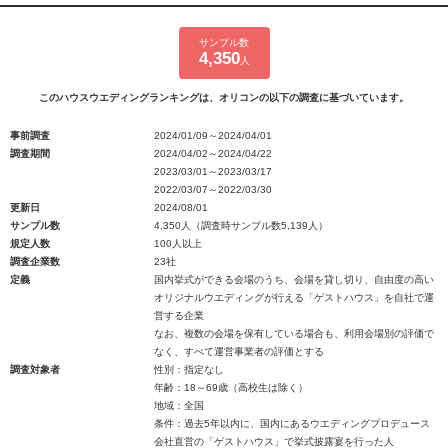
サンプル数
4,350
人
このハウスウエディングランキングは、オリコンの以下の調査に基づいています。
事前調査
2024/01/09～2024/04/01
調査期間
2024/04/02～2024/04/22
2023/03/01～2023/03/17
2022/03/07～2022/03/30
更新日
2024/08/01
サンプル数
4,350人（調査時サンプル数5,139人）
規定人数
100人以上
調査企業数
23社
定義
国内挙式ができる会場のうち、会場を貸し切り、自由度の高い
オリジナルウエディングが行える「ゲストハウス」を自社で運
営する企業
なお、複数の会場を保有している場合も、利用会場別の評価で
なく、すべて運営事業者の評価とする
調査対象者
性別：指定なし
年齢：18～69歳（高校生は除く）
地域：全国
条件：過去5年以内に、国内にあるウエディングプロデュース
会社直営の「ゲストハウス」で挙式披露宴を行った人