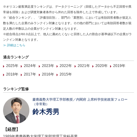
※オリコン顧客満足度ランキングは、データクリーニング（回収したデータから不正回答や異
常値を排除）および調査対象者条件から外れた回答を除外した上で作成しています。
※「総合ランキング」、「評価項目別」、部門の「業態別」においては有効回答者数が規定人
数を満たした企業のみランクイン対象となります。その他の部門においては有効回答者数が規
定人数の半数以上の企業がランクイン対象となります。
※総合得点が60.0点以上で、他人に薦めたくないと回答した人の割合が基準値以下の企業がラ
ンクイン対象となります。
≫ 詳細はこちら
過去ランキング
2025年
2024年
2023年
2022年
2021年
2020年
2019年
2018年
2017年
2016年
2015年
ランキング監修
慶應義塾大学理工学部教授／内閣府 上席科学技術政策フェロー
（非常勤）
鈴木秀男
【経歴】
1989年慶應義塾大学理工学部管理工学科卒業。