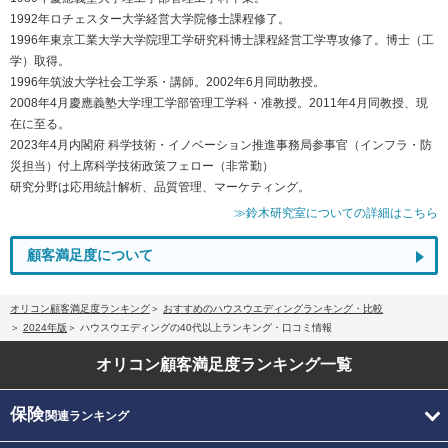
1992年ロチェスター大学経営大学院修士課程修了。
1996年東京工業大学大学院理工学研究科博士課程経営工学専攻修了。博士（工
学）取得。
1996年筑波大学社会工学系・講師。2002年6月同助教授。
2008年4月慶應義塾大学理工学部管理工学科・准教授。2011年4月同教授、現
在に至る。
2023年4月内閣府 科学技術・イノベーション推進事務局参事官（インフラ・防
災担当）付上席科学技術政策フェロー（非常勤）
研究分野は応用統計解析、品質管理、マーケティング。
≫鈴木研究室についての詳細はこちら
顧客満足度について
オリコン顧客満足度ランキング
おすすめのハウスウエディングランキング・比較
2024年版
ハウスウエディングの40代以上ランキング・口コミ情報
オリコン顧客満足度
ランキング一覧
保険
関連ランキング