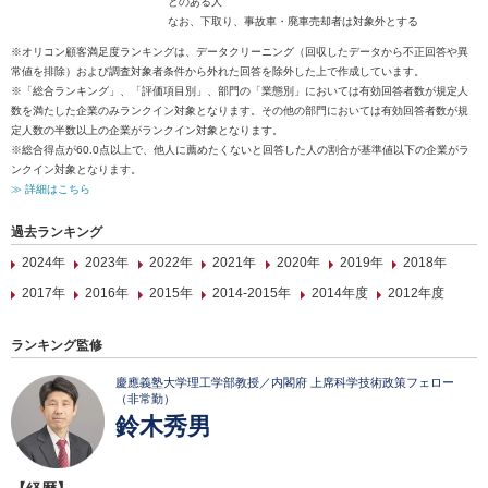
とのある人
なお、下取り、事故車・廃車売却者は対象外とする
※オリコン顧客満足度ランキングは、データクリーニング（回収したデータから不正回答や異
常値を排除）および調査対象者条件から外れた回答を除外した上で作成しています。
※「総合ランキング」、「評価項目別」、部門の「業態別」においては有効回答者数が規定人
数を満たした企業のみランクイン対象となります。その他の部門においては有効回答者数が規
定人数の半数以上の企業がランクイン対象となります。
※総合得点が60.0点以上で、他人に薦めたくないと回答した人の割合が基準値以下の企業がラ
ンクイン対象となります。
≫ 詳細はこちら
過去ランキング
2024年
2023年
2022年
2021年
2020年
2019年
2018年
2017年
2016年
2015年
2014-2015年
2014年度
2012年度
ランキング監修
慶應義塾大学理工学部教授／内閣府 上席科学技術政策フェロー
（非常勤）
鈴木秀男