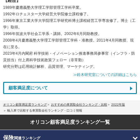
【経歴】
1989年慶應義塾大学理工学部管理工学科卒業。
1992年ロチェスター大学経営大学院修士課程修了。
1996年東京工業大学大学院理工学研究科博士課程経営工学専攻修了。博士（工
学）取得。
1996年筑波大学社会工学系・講師。2002年6月同助教授。
2008年4月慶應義塾大学理工学部管理工学科・准教授。2011年4月同教授、現
在に至る。
2023年4月内閣府 科学技術・イノベーション推進事務局参事官（インフラ・防
災担当）付上席科学技術政策フェロー（非常勤）
研究分野は応用統計解析、品質管理、マーケティング。
≫鈴木研究室についての詳細はこちら
顧客満足度について
オリコン顧客満足度ランキング
おすすめの車買取会社ランキング・比較
2022年版
輸入車で比較する車買取会社ランキング・口コミ情報
オリコン顧客満足度
ランキング一覧
保険
関連ランキング