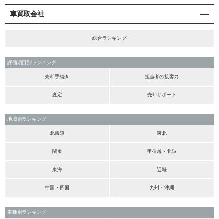
車買取会社
総合ランキング
評価項目別ランキング
売却手続き
担当者の接客力
査定
売却サポート
地域別ランキング
北海道
東北
関東
甲信越・北陸
東海
近畿
中国・四国
九州・沖縄
車種別ランキング