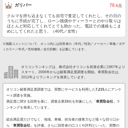
ガリバー
70
.6
点
クルマを持ち込まなくても自宅で査定してくれたし、その日の
うちに手続が完了し、ローン残債やディーラーとのやり取りは
ほとんど対応してくれてとても助かった。電話での連絡もこま
めにしてくれたと思う。（40代／女性）
※掲載コメントについて、カッコ内には回答者の（年代／性別／メーカー／車種／ボデ
ィカラー／年式／売却価格／走行距離）を記載しています。
オリコンランキングは、株式会社オリコンを前身企業に1967年より
スタート。2006年からは顧客満足度調査を開始。車買取会社は、
2012年よりランキングを発表しています。
オリコン顧客満足度調査では、実際にサービスを利用した
7,215
人にアンケ
ート調査を実施。
満足度に関する回答を基に、調査企業
33
社を対象にした「
車買取会社
」ラ
ンキングを発表しています。
総合満足度だけでなく、地域、車種、担当者の接客力など様々な切り口か
ら「
車買取会社
」を評価。さらに回答者の口コミや評判といった、実際の