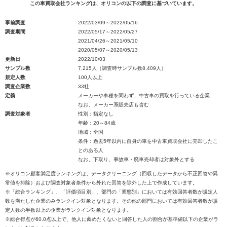
この車買取会社ランキングは、オリコンの以下の調査に基づいています。
事前調査
2022/03/09～2022/05/16
調査期間
2022/05/17～2022/05/27
2021/04/26～2021/05/10
2020/05/07～2020/05/13
更新日
2022/10/03
サンプル数
7,215人（調査時サンプル数8,409人）
規定人数
100人以上
調査企業数
33社
定義
メーカーや車種を問わず、中古車の買取を行っている企業
なお、メーカー系販売店も含む
調査対象者
性別：指定なし
年齢：20～84歳
地域：全国
条件：過去5年以内に自身の車を中古車買取会社に売却したこ
とのある人
なお、下取り、事故車・廃車売却者は対象外とする
※オリコン顧客満足度ランキングは、データクリーニング（回収したデータから不正回答や異
常値を排除）および調査対象者条件から外れた回答を除外した上で作成しています。
※「総合ランキング」、「評価項目別」、部門の「業態別」においては有効回答者数が規定人
数を満たした企業のみランクイン対象となります。その他の部門においては有効回答者数が規
定人数の半数以上の企業がランクイン対象となります。
※総合得点が60.0点以上で、他人に薦めたくないと回答した人の割合が基準値以下の企業がラ