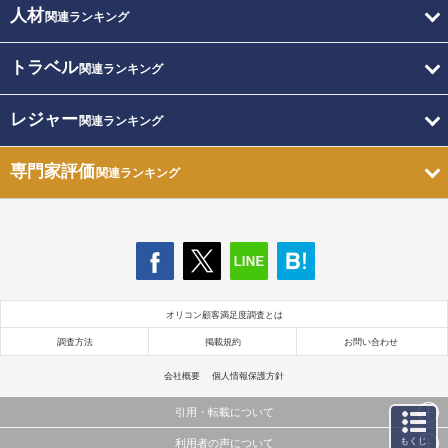
人材
関連ランキング
トラベル
関連ランキング
レジャー
関連ランキング
専門家評価
関連ランキング
オリコン顧客満足度調査とは
調査方法
掲載規約
お問い合わせ
会社概要
個人情報保護方針
引用・転載について
もくじ
利用者の声について
当サイトで公開されている情報（文字、写真、イラスト、画像データ等）及びこれらの配置・