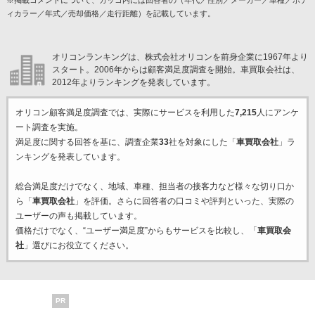
※掲載コメントについて、カッコ内には回答者の（年代／性別／メーカー／車種／ボデ
ィカラー／年式／売却価格／走行距離）を記載しています。
オリコンランキングは、株式会社オリコンを前身企業に1967年より
スタート。2006年からは顧客満足度調査を開始。車買取会社は、
2012年よりランキングを発表しています。
オリコン顧客満足度調査では、実際にサービスを利用した
7,215
人にアンケ
ート調査を実施。
満足度に関する回答を基に、調査企業
33
社を対象にした「
車買取会社
」ラ
ンキングを発表しています。
総合満足度だけでなく、地域、車種、担当者の接客力など様々な切り口か
ら「
車買取会社
」を評価。さらに回答者の口コミや評判といった、実際の
ユーザーの声も掲載しています。
価格だけでなく、“ユーザー満足度”からもサービスを比較し、「
車買取会
社
」選びにお役立てください。
PR