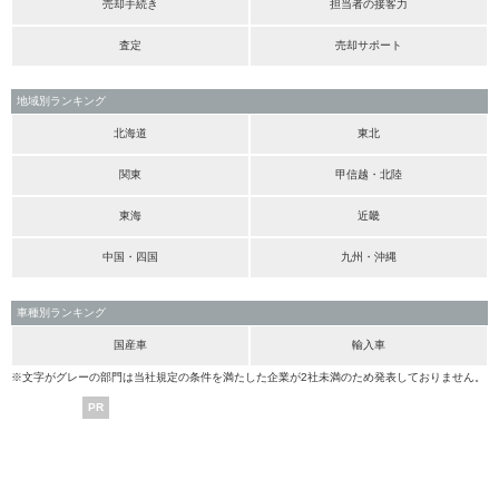
売却手続き
担当者の接客力
査定
売却サポート
地域別ランキング
北海道
東北
関東
甲信越・北陸
東海
近畿
中国・四国
九州・沖縄
車種別ランキング
国産車
輸入車
※文字がグレーの部門は当社規定の条件を満たした企業が2社未満のため発表しておりません。
PR