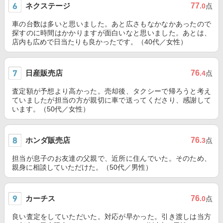
ネクステージ
77
.0
点
車の台数は多いと思いました。あと広さもなかなかあったので
探すのに時間はかかりますが面白いなと思いました。あとは、
店内も広めで日当たりも良かったです。（40代／女性）
日産販売店
76
.4
点
査定額が予想より高かった。売却後、タクシーで帰ろうと考え
ていましたが担当の方が親切に車で送ってくださり、感謝して
います。（50代／女性）
ホンダ販売店
76
.3
点
担当が息子のお友達の父親で、近所に住んでいた。そのため、
親身に相談していただけた。（50代／男性）
カーチス
76
.0
点
良い査定をしていただいた。対応が早かった。引き渡しは当方