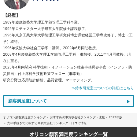
【経歴】
1989年慶應義塾大学理工学部管理工学科卒業。
1992年ロチェスター大学経営大学院修士課程修了。
1996年東京工業大学大学院理工学研究科博士課程経営工学専攻修了。博士（工
学）取得。
1996年筑波大学社会工学系・講師。2002年6月同助教授。
2008年4月慶應義塾大学理工学部管理工学科・准教授。2011年4月同教授、現
在に至る。
2023年4月内閣府 科学技術・イノベーション推進事務局参事官（インフラ・防
災担当）付上席科学技術政策フェロー（非常勤）
研究分野は応用統計解析、品質管理、マーケティング。
≫鈴木研究室についての詳細はこちら
顧客満足度について
オリコン顧客満足度ランキング
おすすめの車買取会社ランキング・比較
2022年版
売却手続きで比較する車買取会社ランキング・口コミ情報
オリコン顧客満足度
ランキング一覧