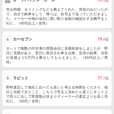
79
.1
点
売る時期、タイミングなども教えてくれた。売却のみだったの
で、自分で納車をして、帰りは、自宅まで送っていただきまし
た。メーカーや他の会社に買い取り金額の確認をする猶予をく
れた。（60代以上／女性）
カーセブン
79
.0
点
ネットで複数の中古車の買取会社に見積依頼をしましたが、即
日に見積があり、翌日に来訪され車を点検、交渉の結果、当初
の見積より5万円上乗せしてもらえました。（60代以上／男
性）
ラビット
77
.7
点
即時査定して他社と比べても良いと考える時間をくださり、他
社と比較できたこと。こちらで売ると決めたら直ぐにネット上
で売りに出して即買取が決まりディーラーの査定よりも高く売
れた。（50代／女性）