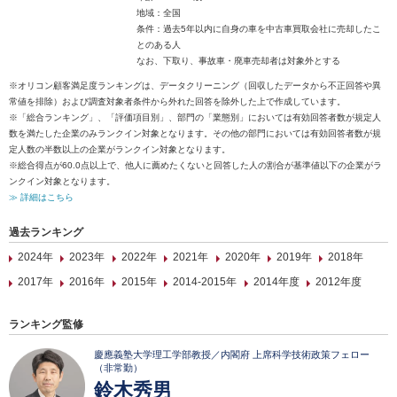
地域：全国
条件：過去5年以内に自身の車を中古車買取会社に売却したこ
とのある人
なお、下取り、事故車・廃車売却者は対象外とする
※オリコン顧客満足度ランキングは、データクリーニング（回収したデータから不正回答や異
常値を排除）および調査対象者条件から外れた回答を除外した上で作成しています。
※「総合ランキング」、「評価項目別」、部門の「業態別」においては有効回答者数が規定人
数を満たした企業のみランクイン対象となります。その他の部門においては有効回答者数が規
定人数の半数以上の企業がランクイン対象となります。
※総合得点が60.0点以上で、他人に薦めたくないと回答した人の割合が基準値以下の企業がラ
ンクイン対象となります。
≫ 詳細はこちら
過去ランキング
2024年
2023年
2022年
2021年
2020年
2019年
2018年
2017年
2016年
2015年
2014-2015年
2014年度
2012年度
ランキング監修
慶應義塾大学理工学部教授／内閣府 上席科学技術政策フェロー
（非常勤）
鈴木秀男