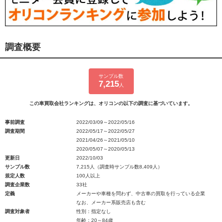
調査概要
サンプル数
7,215
人
この車買取会社ランキングは、オリコンの以下の調査に基づいています。
事前調査
2022/03/09～2022/05/16
調査期間
2022/05/17～2022/05/27
2021/04/26～2021/05/10
2020/05/07～2020/05/13
更新日
2022/10/03
サンプル数
7,215人（調査時サンプル数8,409人）
規定人数
100人以上
調査企業数
33社
定義
メーカーや車種を問わず、中古車の買取を行っている企業
なお、メーカー系販売店も含む
調査対象者
性別：指定なし
年齢：20～84歳