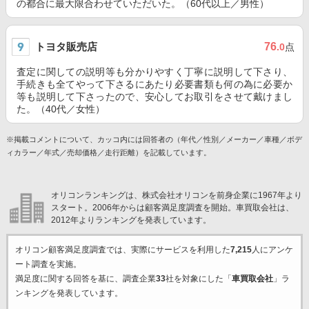
の都合に最大限合わせていただいた。（60代以上／男性）
トヨタ販売店
76
.0
点
査定に関しての説明等も分かりやすく丁寧に説明して下さり、
手続きも全てやって下さるにあたり必要書類も何の為に必要か
等も説明して下さったので、安心してお取引をさせて戴けまし
た。（40代／女性）
※掲載コメントについて、カッコ内には回答者の（年代／性別／メーカー／車種／ボデ
ィカラー／年式／売却価格／走行距離）を記載しています。
オリコンランキングは、株式会社オリコンを前身企業に1967年より
スタート。2006年からは顧客満足度調査を開始。車買取会社は、
2012年よりランキングを発表しています。
オリコン顧客満足度調査では、実際にサービスを利用した
7,215
人にアンケ
ート調査を実施。
満足度に関する回答を基に、調査企業
33
社を対象にした「
車買取会社
」ラ
ンキングを発表しています。