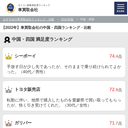
オリコン顧客満足度ランキング
車買取会社
おすすめの車買取会社ランキング・比較
2022年版
中国・四国
【2022年】車買取会社の中国・四国ランキング・比較
中国・四国 満足度ランキング
シーボーイ
74
.4
点
手放す日が少し先であったが、そのままで乗り続けられてよか
った。（40代／男性）
トヨタ販売店
72
.9
点
転勤に伴い、他県で購入したものを愛媛県で買い取ってもらっ
たが、快く引き受けてくれた。（30代／女性）
ガリバー
71
.7
点