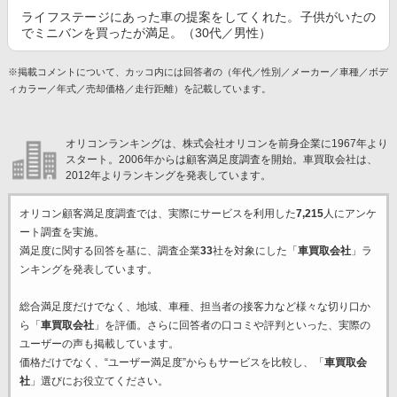
ライフステージにあった車の提案をしてくれた。子供がいたの
でミニバンを買ったが満足。（30代／男性）
※掲載コメントについて、カッコ内には回答者の（年代／性別／メーカー／車種／ボデ
ィカラー／年式／売却価格／走行距離）を記載しています。
オリコンランキングは、株式会社オリコンを前身企業に1967年より
スタート。2006年からは顧客満足度調査を開始。車買取会社は、
2012年よりランキングを発表しています。
オリコン顧客満足度調査では、実際にサービスを利用した
7,215
人にアンケ
ート調査を実施。
満足度に関する回答を基に、調査企業
33
社を対象にした「
車買取会社
」ラ
ンキングを発表しています。
総合満足度だけでなく、地域、車種、担当者の接客力など様々な切り口か
ら「
車買取会社
」を評価。さらに回答者の口コミや評判といった、実際の
ユーザーの声も掲載しています。
価格だけでなく、“ユーザー満足度”からもサービスを比較し、「
車買取会
社
」選びにお役立てください。