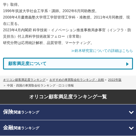
学）取得。
1996年筑波大学社会工学系・講師。2002年6月同助教授。
2008年4月慶應義塾大学理工学部管理工学科・准教授。2011年4月同教授、現
在に至る。
2023年4月内閣府 科学技術・イノベーション推進事務局参事官（インフラ・防
災担当）付上席科学技術政策フェロー（非常勤）
研究分野は応用統計解析、品質管理、マーケティング。
≫鈴木研究室についての詳細はこちら
顧客満足度について
オリコン顧客満足度ランキング
おすすめの車買取会社ランキング・比較
2022年版
中国・四国の車買取会社ランキング・口コミ情報
オリコン顧客満足度
ランキング一覧
保険
関連ランキング
金融
関連ランキング