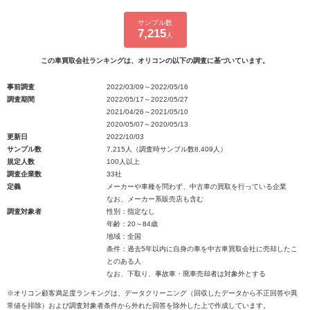
サンプル数
7,215
人
この車買取会社ランキングは、オリコンの以下の調査に基づいています。
事前調査
2022/03/09～2022/05/16
調査期間
2022/05/17～2022/05/27
2021/04/26～2021/05/10
2020/05/07～2020/05/13
更新日
2022/10/03
サンプル数
7,215人（調査時サンプル数8,409人）
規定人数
100人以上
調査企業数
33社
定義
メーカーや車種を問わず、中古車の買取を行っている企業
なお、メーカー系販売店も含む
調査対象者
性別：指定なし
年齢：20～84歳
地域：全国
条件：過去5年以内に自身の車を中古車買取会社に売却したこ
とのある人
なお、下取り、事故車・廃車売却者は対象外とする
※オリコン顧客満足度ランキングは、データクリーニング（回収したデータから不正回答や異
常値を排除）および調査対象者条件から外れた回答を除外した上で作成しています。