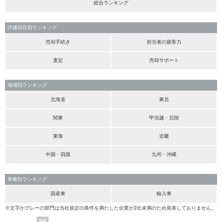
総合ランキング
評価項目別ランキング
売却手続き
担当者の接客力
査定
売却サポート
地域別ランキング
北海道
東北
関東
甲信越・北陸
東海
近畿
中国・四国
九州・沖縄
車種別ランキング
国産車
輸入車
※文字がグレーの部門は当社規定の条件を満たした企業が2社未満のため発表しておりません。
PR