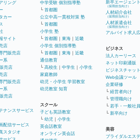
新卒エージェン
アリング
中学受験 個別指導塾
（採用担当向け）
ー
└
首都圏
人材紹介会社
タカー
公立中高一貫校対策 塾
（採用担当向け）
人材派遣会社
ス
└
首都圏
（採用担当向け）
社
小学生 塾
アルバイト求人
報サイト
└
首都圏
｜
東海
｜
近畿
売店
小学生 個別指導塾
ビジネス
専門販売店
└
首都圏
｜
東海
｜
近畿
法人カーリース
ー系
通信教育
ネット印刷通販
販売店
└
高校生
｜
中学生
｜
小学生
ビジネスチャッ
売店
家庭教師
Web会議ツール
専門販売店
幼児・小学生 学習教室
企業研修
ー系
幼児教室 知育
└
経営者向け
販売店
└
管理職向け
スクール
└
若手・一般社
テナンスサービス
子ども英語教室
└
新卒向け
└
幼児
｜
小学生
画配信サービス
英会話教室
美容
真スタジオ
オンライン英会話
ブライダルエス
サービス