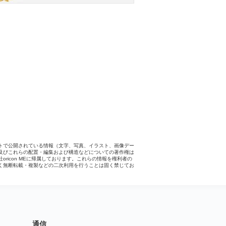
トで公開されている情報（文字、写真、イラスト、画像デー
及びこれらの配置・編集および構造などについての著作権は
社oricon MEに帰属しております。これらの情報を権利者の
く無断転載・複製などの二次利用を行うことは固く禁じてお
。
通信