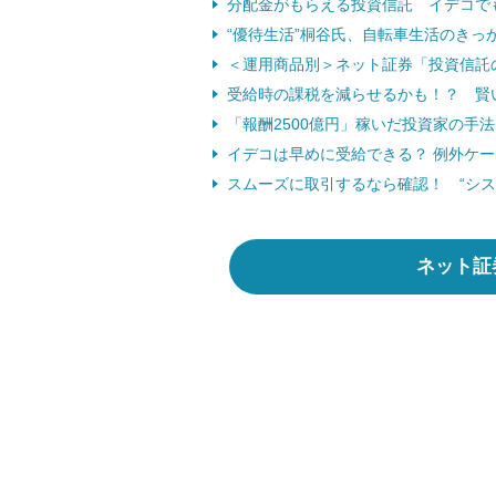
分配金がもらえる投資信託 イデコで
“優待生活”桐谷氏、自転車生活のきっ
＜運用商品別＞ネット証券「投資信託
受給時の課税を減らせるかも！？ 賢
「報酬2500億円」稼いだ投資家の手法
イデコは早めに受給できる？ 例外ケ
スムーズに取引するなら確認！ “シス
ネット証