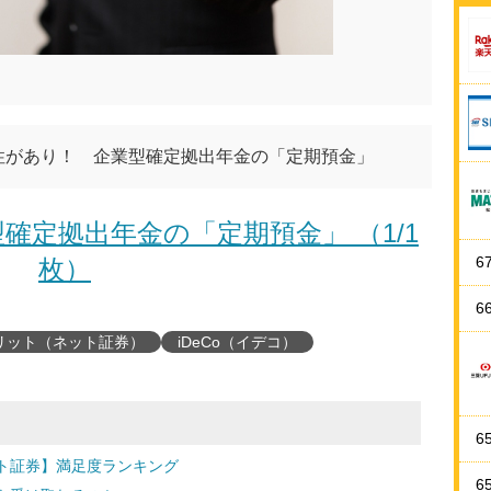
能性があり！ 企業型確定拠出年金の「定期預金」
確定拠出年金の「定期預金」 （1/1
6
枚）
6
リット（ネット証券）
iDeCo（イデコ）
6
ト証券】満足度ランキング
6