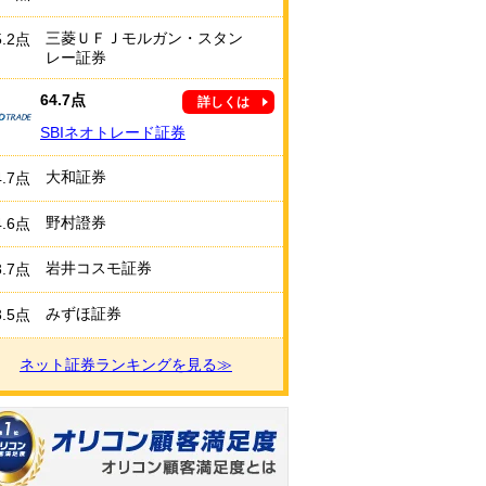
三菱ＵＦＪモルガン・スタン
5.2点
レー証券
64.7点
詳しくは
SBIネオトレード証券
大和証券
4.7点
野村證券
4.6点
岩井コスモ証券
3.7点
みずほ証券
3.5点
ネット証券ランキングを見る≫