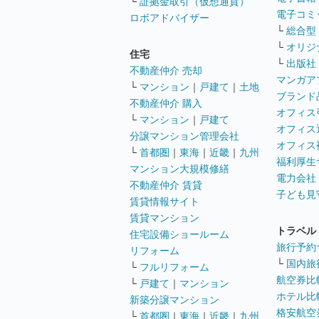
└
証拠金取引（仮想通貨）
電子コミ
ロボアドバイザー
└
総合型
└
オリジ
住宅
└
出版社
不動産仲介 売却
マンガア
└
マンション
｜
戸建て
｜
土地
ブランド
不動産仲介 購入
オフィス
└
マンション
｜
戸建て
オフィス
分譲マンション管理会社
オフィス
└
首都圏
｜
東海
｜
近畿
｜
九州
福利厚生
マンション大規模修繕
電力会社
不動産仲介 賃貸
子ども見
賃貸情報サイト
賃貸マンション
トラベル
住宅設備ショールーム
旅行予約
リフォーム
└
国内旅
└
フルリフォーム
航空券比
└
戸建て
｜
マンション
ホテル比
新築分譲マンション
格安航空券
└
首都圏
｜
東海
｜
近畿
｜
九州