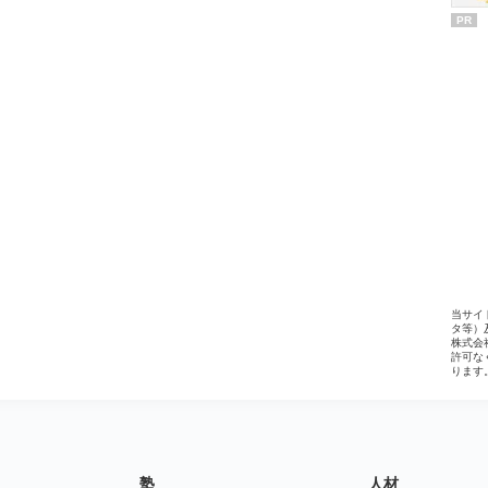
PR
当サイ
タ等）
株式会
許可な
ります
塾
人材