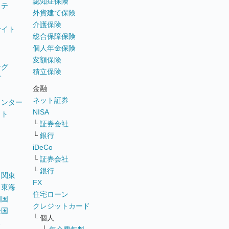
認知症保険
ステ
外貨建て保険
介護保険
サイト
総合保障保険
個人年金保険
変額保険
ング
積立保険
グ
金融
ネット証券
ウンター
NISA
イト
└
証券会社
リ
└
銀行
iDeCo
└
証券会社
└
銀行
｜
関東
FX
｜
東海
住宅ローン
四国
クレジットカード
全国
└ 個人
ス