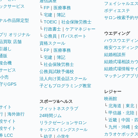
通信講座
フェイシャルエ
ックサービス
└
FP
｜
医療事務
ボディエステ
└
宅建
｜
簿記
サロン検索予約
ナル作品限定型
└
TOEIC
｜
社会保険労務士
└
行政書士
｜
ケアマネジャー
ウエディング
プリ オリジナル
└
公務員
｜
ITパスポート
ハウスウエディ
品買取 店舗
資格スクール
格安ウエディン
引越し
└
FP
｜
医療事務
結婚相談所
通販
└
宅建
｜
簿記
結婚式場相談カ
複合機
└
社会保険労務士
結婚式場情報サ
サービス
公務員試験予備校
マッチングアプ
 小売
法人向け英会話スクール
守りGPS
子どもプログラミング教室
レジャー
映画館
スポーツ&ヘルス
└
北海道
｜
東北
サイト
フィットネスクラブ
└
甲信越・北陸
行
｜
海外旅行
24時間ジム
└
近畿
｜
中国・
較サイト
リラクゼーションサロン
└
九州・沖縄
｜
較サイト
キッズスイミングスクール
カラオケボック
 LCC
└
幼児
｜
小学生