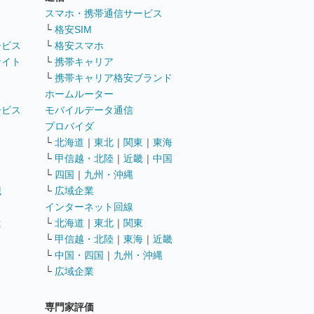
ト
スマホ・携帯通信サービス
└
格安SIM
ービス
└
格安スマホ
サイト
└
携帯キャリア
└
携帯キャリア格安ブランド
ホームルーター
ービス
モバイルデータ通信
ト
プロバイダ
└
北海道
｜
東北
｜
関東
｜
東海
└
甲信越・北陸
｜
近畿
｜
中国
└
四国
｜
九州・沖縄
職
└
広域企業
インターネット回線
遣
└
北海道
｜
東北
｜
関東
└
甲信越・北陸
｜
東海
｜
近畿
ス
└
中国・四国
｜
九州・沖縄
└
広域企業
専門家評価