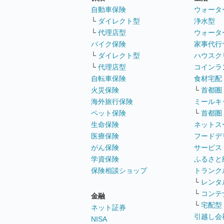
自動車保険
ウォータ
└
ダイレクト型
浄水型
└
代理店型
ウォータ
バイク保険
家事代行
└
ダイレクト型
ハウスク
└
代理店型
コインラ
自転車保険
食材宅配
火災保険
└
首都圏
海外旅行保険
ミールキ
ペット保険
└
首都圏
生命保険
ネットス
医療保険
フードデ
がん保険
サービス
学資保険
ふるさと
保険相談ショップ
トランク
└
レンタ
└
コンテ
金融
└
宅配型
ネット証券
引越し会
NISA