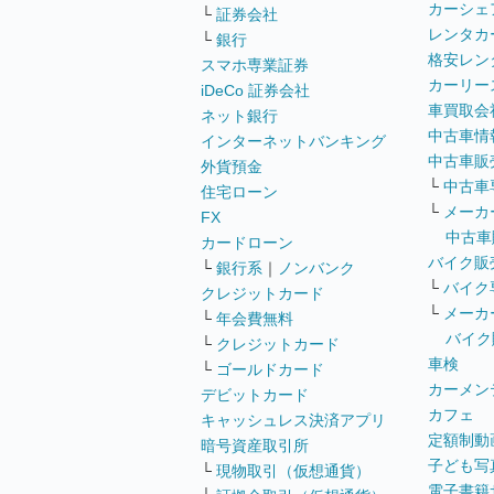
カーシェ
└
証券会社
レンタカ
└
銀行
格安レン
スマホ専業証券
カーリー
iDeCo 証券会社
車買取会
ネット銀行
中古車情
インターネットバンキング
中古車販
外貨預金
└
中古車
住宅ローン
└
メーカ
FX
中古車
カードローン
バイク販
└
銀行系
｜
ノンバンク
└
バイク
クレジットカード
└
メーカ
└
年会費無料
バイク
└
クレジットカード
車検
└
ゴールドカード
カーメン
デビットカード
カフェ
キャッシュレス決済アプリ
定額制動
暗号資産取引所
子ども写
└
現物取引（仮想通貨）
電子書籍