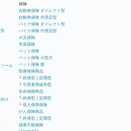
ト
保険
自動車保険 ダイレクト型
自動車保険 代理店型
バイク保険 ダイレクト型
広告
バイク保険 代理店型
火災保険
学資保険
ペット保険
ペット保険 小型犬
ペット保険 猫
トツール
医療保険商品
└
終身型
｜
定期型
└
引受基準緩和型
生命保険商品
└
終身型
｜
定期型
員向け
└
収入保障保険
がん保険商品
└
終身型
｜
定期型
就業不能保険
テ