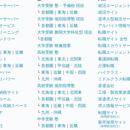
ーサーバー
大学受験 塾・予備校 現役
就活エージェン
└
首都圏
｜
東海
｜
近畿
就活サイト
ーサーバー
大学受験 個別指導塾 現役
逆求人型就活サ
サービス
└
首都圏
｜
東海
｜
近畿
アルバイト情報
リーニング
大学受験 難関大学特化型 現役
転職サイト
ンドリー
└
首都圏
転職サイト 女性
大学受験 映像授業
転職スカウトサ
｜
東海
｜
近畿
高校受験 塾
転職エージェン
ット
└
北海道
｜
東北
｜
北関東
看護師転職
｜
東海
｜
近畿
└
首都圏
｜
甲信越・北陸
介護転職
ーパー
└
東海
｜
近畿
｜
中国・四国
ハイクラス・
リバリー
└
九州・沖縄
ミドルクラス転
高校受験 個別指導塾
派遣会社
納税サイト
└
北海道
｜
東北
｜
北関東
工場・製造業派
ルーム
└
首都圏
｜
甲信越・北陸
派遣求人サイト
ル収納スペース
└
東海
｜
近畿
｜
中国・四国
求人情報サービ
ナ
└
九州・沖縄
転職サイト
（採用担当向け）
中学受験 塾
新卒採用サイト
社
└
首都圏
｜
東海
｜
近畿
（採用担当向け）