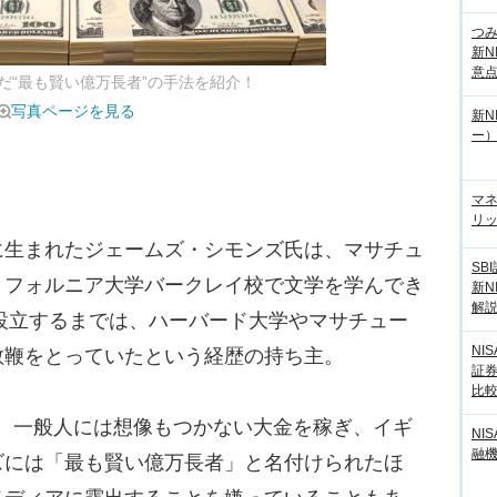
つ
新N
意
いだ“最も賢い億万長者”の手法を紹介！
写真ページを見る
新N
ー
マ
リッ
生まれたジェームズ・シモンズ氏は、マサチュ
SB
リフォルニア大学バークレイ校で文学を学んでき
新N
解
を設立するまでは、ハーバード大学やマサチュー
NI
教鞭をとっていたという経歴の持ち主。
証
比
円と、一般人には想像もつかない大金を稼ぎ、イギ
NI
融
ズには「最も賢い億万長者」と名付けられたほ