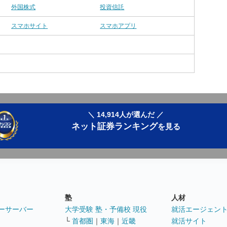
外国株式
投資信託
スマホサイト
スマホアプリ
＼ 14,914人が選んだ ／
ネット証券ランキング
を見る
塾
人材
ーサーバー
大学受験 塾・予備校 現役
就活エージェン
└
首都圏
｜
東海
｜
近畿
就活サイト