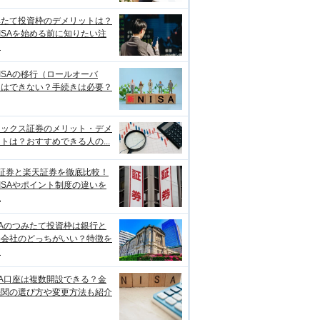
みたて投資枠のデメリットは？
ISAを始める前に知りたい注
点
ISAの移行（ロールオーバ
）はできない？手続きは必要？
ネックス証券のメリット・デメ
トは？おすすめできる人の...
I証券と楽天証券を徹底比較！
ISAやポイント制度の違いを
説
SAのつみたて投資枠は銀行と
券会社のどっちがいい？特徴を
較
SA口座は複数開設できる？金
機関の選び方や変更方法も紹介