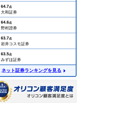
64.7
点
大和証券
64.6
点
野村證券
63.7
点
岩井コスモ証券
63.5
点
みずほ証券
ネット証券ランキングを見る