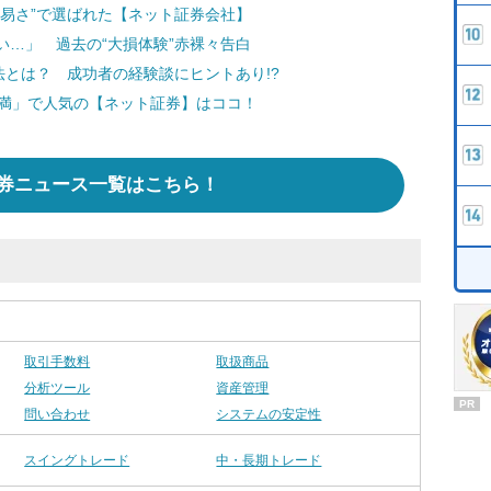
易さ”で選ばれた【ネット証券会社】
…」 過去の“大損体験”赤裸々告白
法とは？ 成功者の経験談にヒントあり!?
未満」で人気の【ネット証券】はココ！
券ニュース一覧はこちら！
取引手数料
取扱商品
分析ツール
資産管理
PR
問い合わせ
システムの安定性
スイングトレード
中・長期トレード