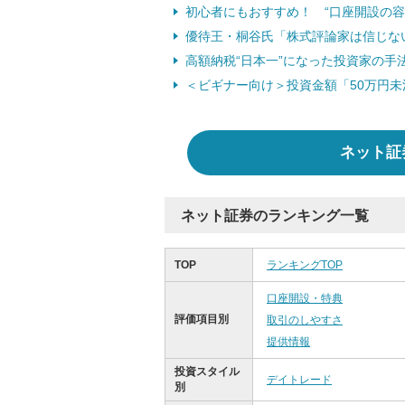
初心者にもおすすめ！ “口座開設の容
優待王・桐谷氏「株式評論家は信じない
高額納税“日本一”になった投資家の手
＜ビギナー向け＞投資金額「50万円
ネット証
ネット証券のランキング一覧
TOP
ランキングTOP
口座開設・特典
評価項目別
取引のしやすさ
提供情報
投資スタイル
デイトレード
別