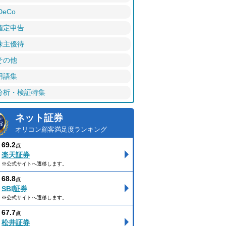
DeCo
確定申告
株主優待
その他
用語集
分析・検証特集
ネット証券
オリコン顧客満足度ランキング
69.2
点
楽天証券
※公式サイトへ遷移します。
68.8
点
SBI証券
※公式サイトへ遷移します。
67.7
点
松井証券