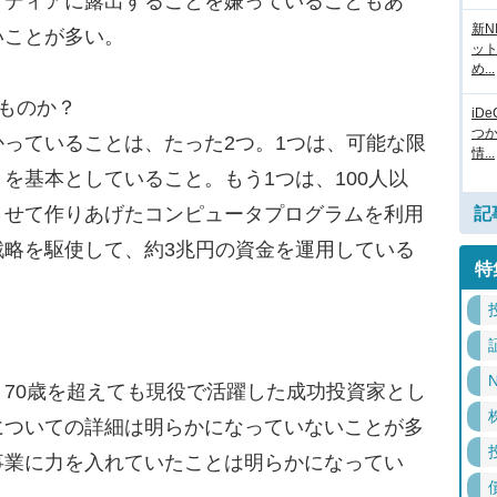
メディアに露出することを嫌っていることもあ
新N
いことが多い。
ッ
め...
ものか？
iD
つ
っていることは、たった2つ。1つは、可能な限
情...
を基本としていること。もう1つは、100人以
させて作りあげたコンピュータプログラムを利用
記
戦略を駆使して、約3兆円の資金を運用している
特
N
70歳を超えても現役で活躍した成功投資家とし
についての詳細は明らかになっていないことが多
事業に力を入れていたことは明らかになってい