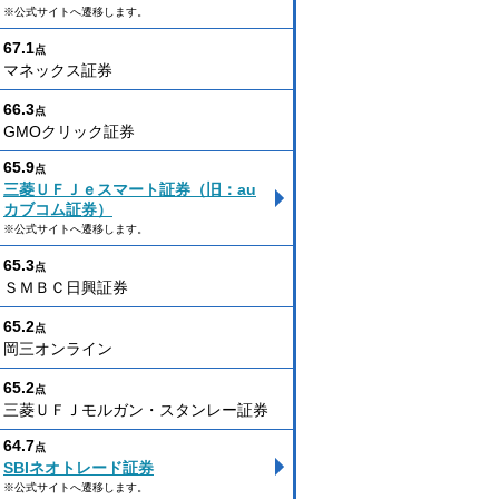
※公式サイトへ遷移します。
67.1
点
マネックス証券
66.3
点
GMOクリック証券
65.9
点
三菱ＵＦＪｅスマート証券（旧：au
カブコム証券）
※公式サイトへ遷移します。
65.3
点
ＳＭＢＣ日興証券
65.2
点
岡三オンライン
65.2
点
三菱ＵＦＪモルガン・スタンレー証券
64.7
点
SBIネオトレード証券
※公式サイトへ遷移します。