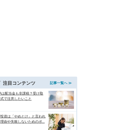
注目コンテンツ
記事一覧へ ≫
SAは配当金も非課税？受け取
方式で注意したいこと
ぜ投資は「やめとけ」と言われ
理由や失敗しないためのポ...