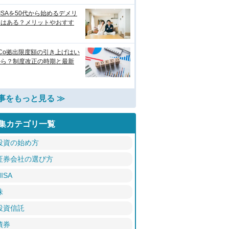
ISAを50代から始めるデメリ
トはある？メリットやおすす
eCo拠出限度額の引き上げはい
から？制度改正の時期と最新
事をもっと見る ≫
集カテゴリ一覧
投資の始め方
証券会社の選び方
ISA
株
投資信託
債券