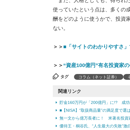
また、人格としても、得られた
使っていたという点は、多くの
酬をどのように使うかで、投資
ない。
＞＞
■「サイトのわかりやすさ
＞＞
“資産100億円”有名投資
タグ
コラム（ネット証券）
関連リンク
貯金160万円が「200億円」に!? 成
■【NISA】“取扱商品量”の満足度で
無一文から億万長者に！ 米著名投資
優待王・桐谷氏、“人生最大の失敗”激