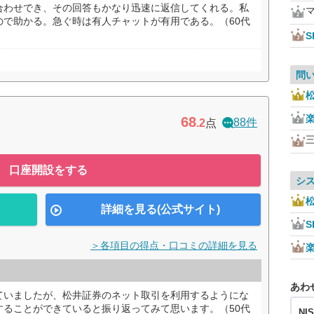
合わせでき、その回答もかなり迅速に返信してくれる。私
ので助かる。急ぐ時は有人チャットが有用である。（60代
S
問
68
88件
.2
点
口座開設をする
シ
詳細を見る(公式サイト)
S
＞各項目の得点・口コミの詳細を見る
あわ
ていましたが、松井証券のネット取引を利用するようにな
することができていると振り返ってみて思います。（50代
NI