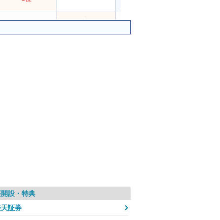
4位
4位
3位
3位
7位
7位
7位
6位
6位
6位
ー
9位
ー
ー
ー
ー
9位
ー
10位
ー
8位
9位
8位
ー
座開設・特典
5位
8位
8位
10位
楽天証券