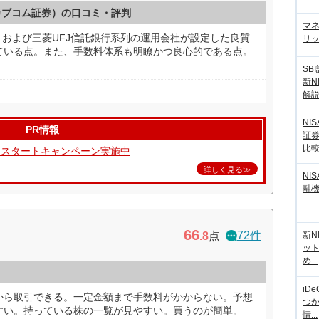
カブコム証券）の口コミ・評判
マ
。および三菱UFJ信託銀行系列の運用会社が設定した良質
リッ
ている点。また、手数料体系も明瞭かつ良心的である点。
SB
新N
解
NI
PR情報
証
比
資スタートキャンペーン実施中
詳しく見る≫
NI
融
66
72件
.8
点
新N
ッ
め...
iD
から取引できる。一定金額まで手数料がかからない。予想
つ
すい。持っている株の一覧が見やすい。買うのが簡単。
情...