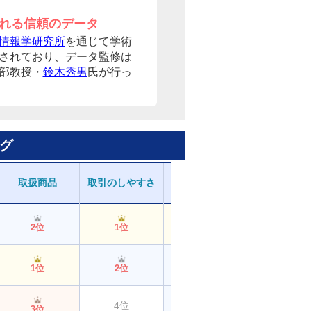
れる信頼のデータ
情報学研究所
を通じて学術
されており、データ監修は
部教授・
鈴木秀男
氏が行っ
グ
取扱商品
取引のしやすさ
分析ツール
資産管理
2位
1位
1位
1位
1位
2位
2位
2位
4位
5位
3位
2位