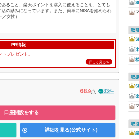
S
であること、楽天ポイントを購入に使えることを、とても
活の励みになっています。また、簡単にNISAを始められ
上／女性）
取
S
PR情報
ントプレゼント。
詳しく見る≫
取
S
68
83件
.9
点
口座開設をする
取
詳細を見る(公式サイト)