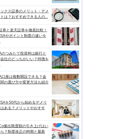
ネックス証券のメリット・デメ
トは？おすすめできる人の...
I証券と楽天証券を徹底比較！
ISAやポイント制度の違いを
説
SAのつみたて投資枠は銀行と
券会社のどっちがいい？特徴を
較
SA口座は複数開設できる？金
機関の選び方や変更方法も紹介
ISAを50代から始めるデメリ
トはある？メリットやおすす
eCo拠出限度額の引き上げはい
から？制度改正の時期と最新