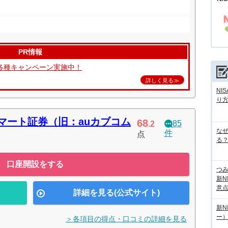
PR情報
各種キャンペーン実施中！
詳しく見る≫
NI
り
マート証券（旧：auカブコム
68
85
.2
な
件
点
る？
口座開設をする
つ
新N
意
詳細を見る(公式サイト)
新N
ー
＞各項目の得点・口コミの詳細を見る