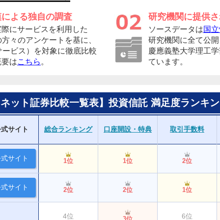
模による独自の調査
研究機関に提供さ
実際にサービスを利用した
ソースデータは
国立
者の方々のアンケートを基に、
研究機関に全て公開
サービス）を対象に徹底比較
慶應義塾大学理工学
概要は
こちら
。
ています。
【ネット証券比較一覧表】投資信託 満足度ランキン
公式サイト
総合ランキング
口座開設・特典
取引手数料
公式サイト
1位
1位
2位
公式サイト
2位
2位
1位
4位
6位
3位