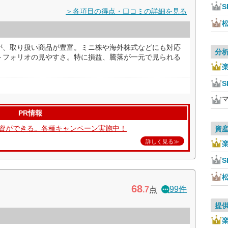
S
＞各項目の得点・口コミの詳細を見る
が、取り扱い商品が豊富。ミニ株や海外株式などにも対応
分
トフォリオの見やすさ。特に損益、騰落が一元で見られる
S
PR情報
て投資ができる。各種キャンペーン実施中！
資
詳しく見る≫
S
68
99件
.7
点
提