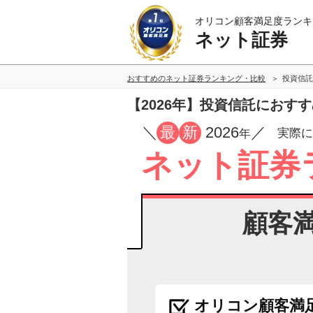
オリコン顧客満足度ランキ
ネット証券
おすすめのネット証券ランキング・比較
投資信託
【2026年】投資信託におす
／
最
新
2026
／
実際に
年
ネット証券
顧客
オリコン顧客満