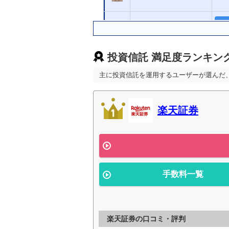
松井証券
三菱ＵＦＪｅスマート
投資信託 満足度ランキン
証券（旧：auカブコム
証券）
主に投資信託を運用するユーザーが選んだ
ＳＭＢＣ日興証券
楽天証券
みずほ証券
大和証券
手数料一覧
野村證券
三菱ＵＦＪモルガン・
スタンレー証券
楽天証券の口コミ・評判