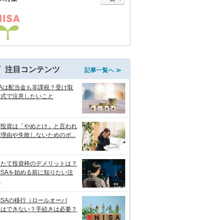
注目コンテンツ
記事一覧へ ≫
SAは配当金も非課税？受け取
方式で注意したいこと
ぜ投資は「やめとけ」と言われ
理由や失敗しないためのポ...
みたて投資枠のデメリットは？
ISAを始める前に知りたい注
点
ISAの移行（ロールオーバ
）はできない？手続きは必要？