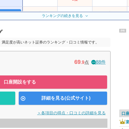
公式サイト
4位
ランキングの続きを見る
3位
3位
グ
PR
公式サイト
6位
6位
8位
、満足度が高いネット証券のランキング・口コミ情報です。
7位
7位
10位
69
88件
.9
点
14位
ー
ー
口座開設をする
10位
ー
ー
詳細を見る(公式サイト)
12位
ー
ー
＞各項目の得点・口コミの詳細を見る
口
8位
10位
ー