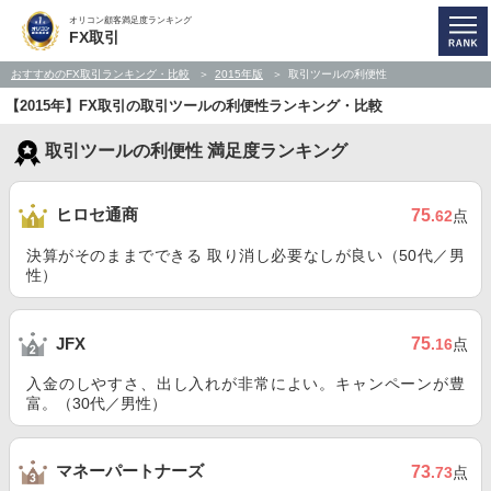
オリコン顧客満足度ランキング
FX取引
おすすめのFX取引ランキング・比較
2015年版
取引ツールの利便性
【2015年】FX取引の取引ツールの利便性ランキング・比較
取引ツールの利便性 満足度ランキング
ヒロセ通商
75
.62
点
決算がそのままでできる 取り消し必要なしが良い（50代／男
性）
75
JFX
.16
点
入金のしやすさ、出し入れが非常によい。キャンペーンが豊
富。（30代／男性）
マネーパートナーズ
73
.73
点