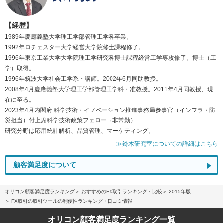
【経歴】
1989年慶應義塾大学理工学部管理工学科卒業。
1992年ロチェスター大学経営大学院修士課程修了。
1996年東京工業大学大学院理工学研究科博士課程経営工学専攻修了。博士（工
学）取得。
1996年筑波大学社会工学系・講師。2002年6月同助教授。
2008年4月慶應義塾大学理工学部管理工学科・准教授。2011年4月同教授、現
在に至る。
2023年4月内閣府 科学技術・イノベーション推進事務局参事官（インフラ・防
災担当）付上席科学技術政策フェロー（非常勤）
研究分野は応用統計解析、品質管理、マーケティング。
≫鈴木研究室についての詳細はこちら
顧客満足度について
オリコン顧客満足度ランキング
おすすめのFX取引ランキング・比較
2015年版
FX取引の取引ツールの利便性ランキング・口コミ情報
オリコン顧客満足度
ランキング一覧