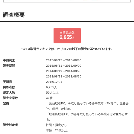
調査概要
回答者総数
6,955
人
このFX取引ランキングは、オリコンの以下の調査に基づいています。
事前調査
2015/06/15～2015/08/30
調査期間
2015/08/31～2015/09/09
2014/08/19～2014/08/20
2013/08/23～2013/08/25
更新日
2015/12/01
回答者数
6,955人
規定人数
50人以上
調査企業数
42社
定義
「店頭取引FX」を取り扱っている各事業者（FX専門、証券会
社、銀行）が対象。
「取引所取引FX」のみを取り扱っている事業者は対象外とす
る。
調査対象者
性別：指定なし
年齢：20歳以上