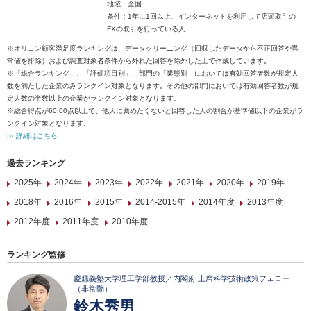
地域：全国
条件：1年に1回以上、インターネットを利用して店頭取引の
FXの取引を行っている人
※オリコン顧客満足度ランキングは、データクリーニング（回収したデータから不正回答や異
常値を排除）および調査対象者条件から外れた回答を除外した上で作成しています。
※「総合ランキング」、「評価項目別」、部門の「業態別」においては有効回答者数が規定人
数を満たした企業のみランクイン対象となります。その他の部門においては有効回答者数が規
定人数の半数以上の企業がランクイン対象となります。
※総合得点が60.00点以上で、他人に薦めたくないと回答した人の割合が基準値以下の企業がラ
ンクイン対象となります。
≫ 詳細はこちら
過去ランキング
2025年
2024年
2023年
2022年
2021年
2020年
2019年
2018年
2016年
2015年
2014-2015年
2014年度
2013年度
2012年度
2011年度
2010年度
ランキング監修
慶應義塾大学理工学部教授／内閣府 上席科学技術政策フェロー
（非常勤）
鈴木秀男