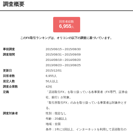
調査概要
回答者総数
6,955
人
このFX取引ランキングは、オリコンの以下の調査に基づいています。
事前調査
2015/06/15～2015/08/30
調査期間
2015/08/31～2015/09/09
2014/08/19～2014/08/20
2013/08/23～2013/08/25
更新日
2015/12/01
回答者数
6,955人
規定人数
50人以上
調査企業数
42社
定義
「店頭取引FX」を取り扱っている各事業者（FX専門、証券会
社、銀行）が対象。
「取引所取引FX」のみを取り扱っている事業者は対象外とす
る。
調査対象者
性別：指定なし
年齢：20歳以上
地域：全国
条件：1年に1回以上、インターネットを利用して店頭取引の