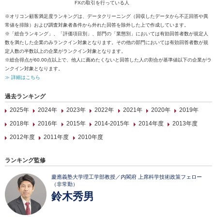
FXの取引を行っている人
※オリコン顧客満足度ランキングは、データクリーニング（回収したデータから不正回答や異
常値を排除）および調査対象者条件から外れた回答を除外した上で作成しています。
※「総合ランキング」、「評価項目別」、部門の「業態別」においては有効回答者数が規定人
数を満たした企業のみランクイン対象となります。その他の部門においては有効回答者数が規
定人数の半数以上の企業がランクイン対象となります。
※総合得点が60.00点以上で、他人に薦めたくないと回答した人の割合が基準値以下の企業がラ
ンクイン対象となります。
≫ 詳細はこちら
過去ランキング
2025年
2024年
2023年
2022年
2021年
2020年
2019年
2018年
2016年
2015年
2014-2015年
2014年度
2013年度
2012年度
2011年度
2010年度
ランキング監修
慶應義塾大学理工学部教授／内閣府 上席科学技術政策フェロー
（非常勤）
鈴木秀男