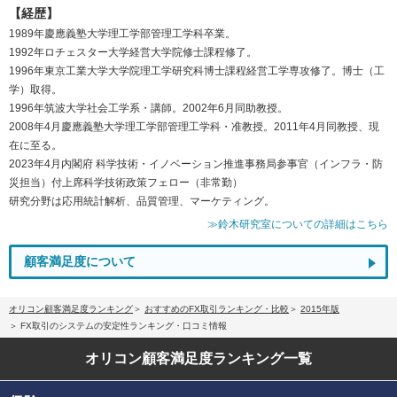
【経歴】
1989年慶應義塾大学理工学部管理工学科卒業。
1992年ロチェスター大学経営大学院修士課程修了。
1996年東京工業大学大学院理工学研究科博士課程経営工学専攻修了。博士（工
学）取得。
1996年筑波大学社会工学系・講師。2002年6月同助教授。
2008年4月慶應義塾大学理工学部管理工学科・准教授。2011年4月同教授、現
在に至る。
2023年4月内閣府 科学技術・イノベーション推進事務局参事官（インフラ・防
災担当）付上席科学技術政策フェロー（非常勤）
研究分野は応用統計解析、品質管理、マーケティング。
≫鈴木研究室についての詳細はこちら
顧客満足度について
オリコン顧客満足度ランキング
おすすめのFX取引ランキング・比較
2015年版
FX取引のシステムの安定性ランキング・口コミ情報
オリコン顧客満足度
ランキング一覧