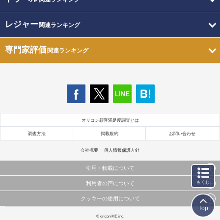
レジャー
関連ランキング
専門家評価
関連ランキング
オリコン顧客満足度調査とは
調査方法
掲載規約
お問い合わせ
会社概要
個人情報保護方針
引用・転載について
もくじ
利用者の声について
当サイトで公開されている情報（文字、写真、イラスト、画像データ等）及びこれらの配置・
編集および構造などについての著作権は株式会社oricon MEに帰属しております。
クッキーの使用について
当サイトに掲載している内容はすべてサービスの利用者が提出された見解・感想です。
これらの情報を権利者の許可なく無断転載・複製などの二次利用を行うことは固く禁じており
Top
弊社が内容について正確性を含め一切保証するものではありません。
ます。
このサイトでは Cookie を使用して、ユーザーに合わせたコンテンツや広告の表示、ソーシャル
© oricon ME inc.
弊社の見解・ 意見ではないことをご理解いただいた上でご覧ください。