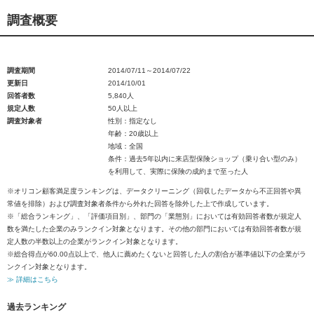
調査概要
調査期間
2014/07/11～2014/07/22
更新日
2014/10/01
回答者数
5,840人
規定人数
50人以上
調査対象者
性別：指定なし
年齢：20歳以上
地域：全国
条件：過去5年以内に来店型保険ショップ（乗り合い型のみ）
を利用して、実際に保険の成約まで至った人
※オリコン顧客満足度ランキングは、データクリーニング（回収したデータから不正回答や異
常値を排除）および調査対象者条件から外れた回答を除外した上で作成しています。
※「総合ランキング」、「評価項目別」、部門の「業態別」においては有効回答者数が規定人
数を満たした企業のみランクイン対象となります。その他の部門においては有効回答者数が規
定人数の半数以上の企業がランクイン対象となります。
※総合得点が60.00点以上で、他人に薦めたくないと回答した人の割合が基準値以下の企業がラ
ンクイン対象となります。
≫ 詳細はこちら
過去ランキング