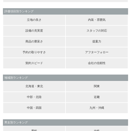
評価項目別ランキング
立地の良さ
内装・雰囲気
設備の充実度
スタッフの対応
商品の豊富さ
提案力
予約の取りやすさ
アフターフォロー
契約スピード
会社の信頼性
地域別ランキング
北海道・東北
関東
中部・北陸
近畿
中国・四国
九州・沖縄
男女別ランキング
男性
女性