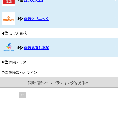
3位
保険クリニック
4位
ほけん百花
5位
保険見直し本舗
6位
保険テラス
7位
保険ほっとライン
保険相談ショップランキングを見る≫
PR