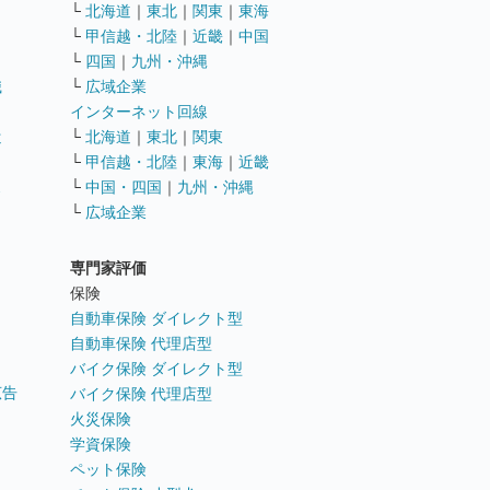
└
北海道
｜
東北
｜
関東
｜
東海
└
甲信越・北陸
｜
近畿
｜
中国
└
四国
｜
九州・沖縄
職
└
広域企業
インターネット回線
遣
└
北海道
｜
東北
｜
関東
└
甲信越・北陸
｜
東海
｜
近畿
ス
└
中国・四国
｜
九州・沖縄
└
広域企業
専門家評価
ト
保険
自動車保険 ダイレクト型
自動車保険 代理店型
バイク保険 ダイレクト型
広告
バイク保険 代理店型
火災保険
学資保険
ペット保険