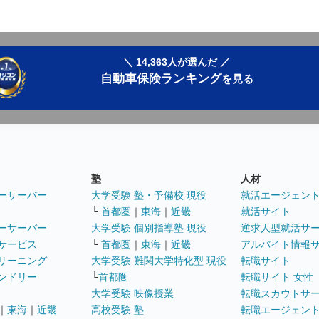
＼ 14,363人が選んだ ／
自動車保険ランキング
を見る
塾
人材
ーサーバー
大学受験 塾・予備校 現役
就活エージェン
└
首都圏
｜
東海
｜
近畿
就活サイト
ーサーバー
大学受験 個別指導塾 現役
逆求人型就活サ
サービス
└
首都圏
｜
東海
｜
近畿
アルバイト情報
リーニング
大学受験 難関大学特化型 現役
転職サイト
ンドリー
└
首都圏
転職サイト 女性
大学受験 映像授業
転職スカウトサ
｜
東海
｜
近畿
高校受験 塾
転職エージェン