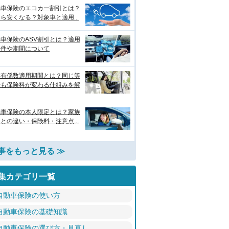
動車保険のエコカー割引とは？
ら安くなる？対象車と適用...
車保険のASV割引とは？適用
条件や期間について
故有係数適用期間とは？同じ等
でも保険料が変わる仕組みを解
動車保険の本人限定とは？家族
との違い・保険料・注意点...
事をもっと見る ≫
集カテゴリ一覧
自動車保険の使い方
自動車保険の基礎知識
自動車保険の選び方・見直し