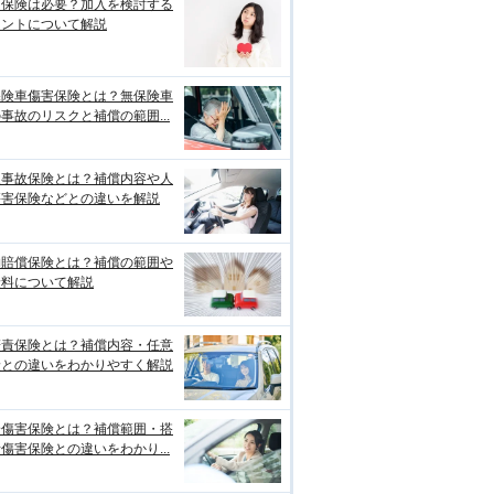
両保険は必要？加入を検討する
イントについて解説
保険車傷害保険とは？無保険車
事故のリスクと補償の範囲...
損事故保険とは？補償内容や人
傷害保険などとの違いを解説
物賠償保険とは？補償の範囲や
険料について解説
賠責保険とは？補償内容・任意
険との違いをわかりやすく解説
身傷害保険とは？補償範囲・搭
傷害保険との違いをわかり...