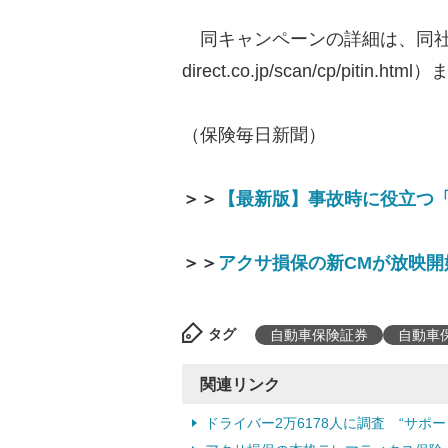
同キャンペーンの詳細は、同社のキャ
direct.co.jp/scan/cp/pitin.htm
（保険毎日新聞）
＞＞
【最新版】事故時に役立つ
＞＞
アクサ損保の新CMが放映
タグ
自動車保険証券
自動車
関連リンク
ドライバー2万6178人に調査 “サ