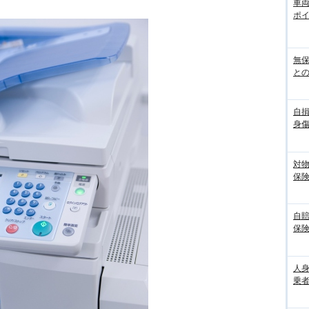
車
ポ
無
との
自
身
対
保
自
保
人
乗者