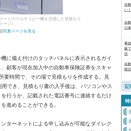
自
いく
マートのマルチコピー機を活用した見積もり
自動
メージ）
の
写真ページを見る
事
級
説
機に備え付けのタッチパネルに表示されるガイ
自
し、顧客が現在加入中の自動車保険証券をスキャ
限定
の所要時間で、その場で見積もりを作成する。見
利用でき、見積もり書の入手後は、パソコンやス
記
きを行うか、記載された電話番号に連絡するだけ
特
きを進めることができる。
ンターネットによる申し込みが可能なダイレク