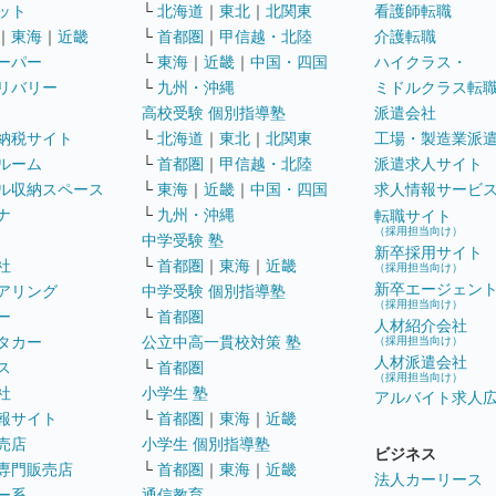
ット
└
北海道
｜
東北
｜
北関東
看護師転職
｜
東海
｜
近畿
└
首都圏
｜
甲信越・北陸
介護転職
ーパー
└
東海
｜
近畿
｜
中国・四国
ハイクラス・
リバリー
└
九州・沖縄
ミドルクラス転
高校受験 個別指導塾
派遣会社
納税サイト
└
北海道
｜
東北
｜
北関東
工場・製造業派
ルーム
└
首都圏
｜
甲信越・北陸
派遣求人サイト
ル収納スペース
└
東海
｜
近畿
｜
中国・四国
求人情報サービ
ナ
└
九州・沖縄
転職サイト
（採用担当向け）
中学受験 塾
新卒採用サイト
社
└
首都圏
｜
東海
｜
近畿
（採用担当向け）
新卒エージェン
アリング
中学受験 個別指導塾
（採用担当向け）
ー
└
首都圏
人材紹介会社
タカー
公立中高一貫校対策 塾
（採用担当向け）
人材派遣会社
ス
└
首都圏
（採用担当向け）
社
小学生 塾
アルバイト求人
報サイト
└
首都圏
｜
東海
｜
近畿
売店
小学生 個別指導塾
ビジネス
専門販売店
└
首都圏
｜
東海
｜
近畿
法人カーリース
ー系
通信教育