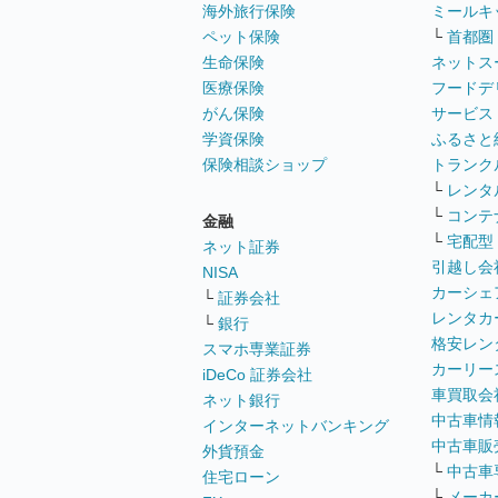
海外旅行保険
ミールキ
ペット保険
└
首都圏
生命保険
ネットス
医療保険
フードデ
がん保険
サービス
学資保険
ふるさと
保険相談ショップ
トランク
└
レンタ
└
コンテ
金融
└
宅配型
ネット証券
引越し会
NISA
カーシェ
└
証券会社
レンタカ
└
銀行
格安レン
スマホ専業証券
カーリー
iDeCo 証券会社
車買取会
ネット銀行
中古車情
インターネットバンキング
中古車販
外貨預金
└
中古車
住宅ローン
└
メーカ