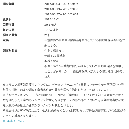
調査期間
2015/08/03～2015/09/06
2014/08/13～2014/09/08
2013/08/27～2013/09/04
更新日
2015/12/01
回答者数
26,178人
規定人数
170人以上
調査企業数
21社
定義
任意保険の自動車保険商品を販売している自動車保険会社を対
象とする。
調査対象者
性別：指定なし
年齢：18歳以上
地域：全国
条件：過去4年以内に自分が運転していて自動車保険を適用し
たことがあり、かつ、自動車保険へ加入する際に選定に関与し
た人
※オリコン顧客満足度ランキングは、データクリーニング（回収したデータから不正回答や異
常値を排除）および調査対象者条件から外れた回答を除外した上で作成しています。
※「総合ランキング」、「評価項目別」、部門の「業態別」においては有効回答者数が規定人
数を満たした企業のみランクイン対象となります。その他の部門においては有効回答者数が規
定人数の半数以上の企業がランクイン対象となります。
※総合得点が60.00点以上で、他人に薦めたくないと回答した人の割合が基準値以下の企業がラ
ンクイン対象となります。
≫ 詳細はこちら