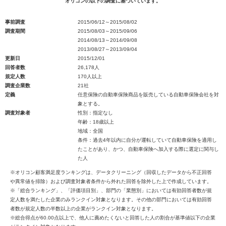
オリコンの以下の調査に基づいています。
事前調査
2015/06/12～2015/08/02
調査期間
2015/08/03～2015/09/06
2014/08/13～2014/09/08
2013/08/27～2013/09/04
更新日
2015/12/01
回答者数
26,178人
規定人数
170人以上
調査企業数
21社
定義
任意保険の自動車保険商品を販売している自動車保険会社を対
象とする。
調査対象者
性別：指定なし
年齢：18歳以上
地域：全国
条件：過去4年以内に自分が運転していて自動車保険を適用し
たことがあり、かつ、自動車保険へ加入する際に選定に関与し
た人
※オリコン顧客満足度ランキングは、データクリーニング（回収したデータから不正回答
や異常値を排除）および調査対象者条件から外れた回答を除外した上で作成しています。
※「総合ランキング」、「評価項目別」、部門の「業態別」においては有効回答者数が規
定人数を満たした企業のみランクイン対象となります。その他の部門においては有効回答
者数が規定人数の半数以上の企業がランクイン対象となります。
※総合得点が60.00点以上で、他人に薦めたくないと回答した人の割合が基準値以下の企業