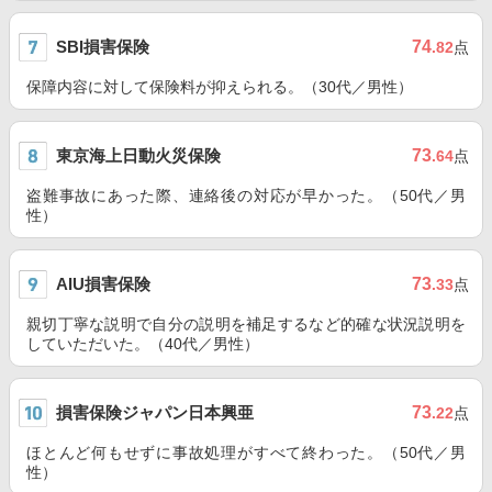
SBI損害保険
74
.82
点
保障内容に対して保険料が抑えられる。（30代／男性）
東京海上日動火災保険
73
.64
点
盗難事故にあった際、連絡後の対応が早かった。（50代／男
性）
AIU損害保険
73
.33
点
親切丁寧な説明で自分の説明を補足するなど的確な状況説明を
していただいた。（40代／男性）
損害保険ジャパン日本興亜
73
.22
点
ほとんど何もせずに事故処理がすべて終わった。（50代／男
性）