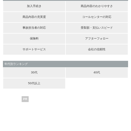
加入手続き
商品内容のわかりやすさ
商品内容の充実度
コールセンターの対応
事故担当者の対応
受取額・支払いスピード
保険料
アフターフォロー
サポートサービス
会社の信頼性
年代別ランキング
30代
40代
50代以上
PR