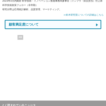
2023年4月内閣府 科学技術・イノベーション推進事務局参事官（インフラ・防災担当）付上席
科学技術政策フェロー（非常勤）
研究分野は応用統計解析、品質管理、マーケティング。
≫鈴木研究室についての詳細はこちら
顧客満足度について
PR
よく読まれているニュース