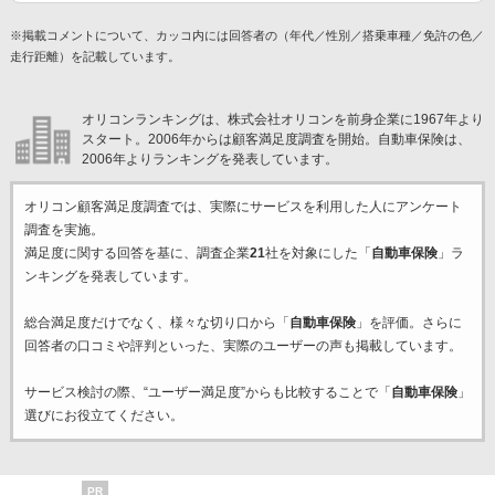
※掲載コメントについて、カッコ内には回答者の（年代／性別／搭乗車種／免許の色／
走行距離）を記載しています。
オリコンランキングは、株式会社オリコンを前身企業に1967年より
スタート。2006年からは顧客満足度調査を開始。自動車保険は、
2006年よりランキングを発表しています。
オリコン顧客満足度調査では、実際にサービスを利用した
人にアンケート
調査を実施。
満足度に関する回答を基に、調査企業
21
社を対象にした「
自動車保険
」ラ
ンキングを発表しています。
総合満足度だけでなく、様々な切り口から「
自動車保険
」を評価。さらに
回答者の口コミや評判といった、実際のユーザーの声も掲載しています。
サービス検討の際、“ユーザー満足度”からも比較することで「
自動車保険
」
選びにお役立てください。
PR