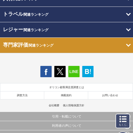
トラベル
関連ランキング
レジャー
関連ランキング
専門家評価
関連ランキング
オリコン顧客満足度調査とは
調査方法
掲載規約
お問い合わせ
会社概要
個人情報保護方針
引用・転載について
もくじ
利用者の声について
当サイトで公開されている情報（文字、写真、イラスト、画像データ等）及びこれらの配置・
編集および構造などについての著作権は株式会社oricon MEに帰属しております。