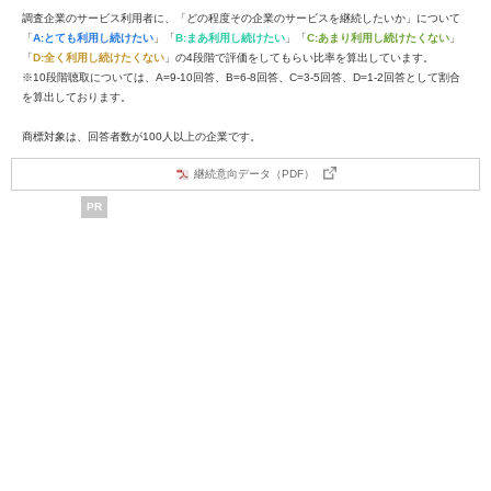
調査企業のサービス利用者に、「どの程度その企業のサービスを継続したいか」について
「
A:とても利用し続けたい
」「
B:まあ利用し続けたい
」「
C:あまり利用し続けたくない
」
「
D:全く利用し続けたくない
」の4段階で評価をしてもらい比率を算出しています。
※10段階聴取については、A=9-10回答、B=6-8回答、C=3-5回答、D=1-2回答として割合
を算出しております。
商標対象は、回答者数が100人以上の企業です。
継続意向データ（PDF）
PR