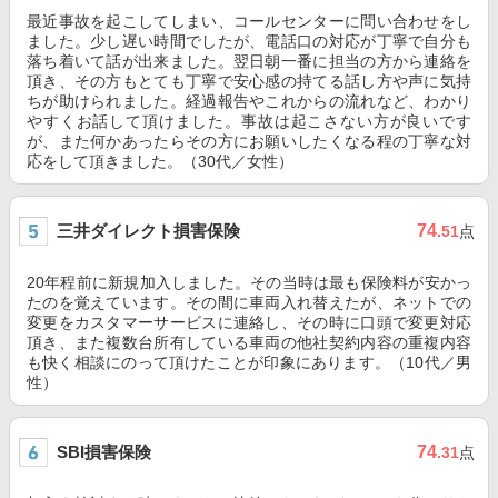
最近事故を起こしてしまい、コールセンターに問い合わせをし
ました。少し遅い時間でしたが、電話口の対応が丁寧で自分も
落ち着いて話が出来ました。翌日朝一番に担当の方から連絡を
頂き、その方もとても丁寧で安心感の持てる話し方や声に気持
ちが助けられました。経過報告やこれからの流れなど、わかり
やすくお話して頂けました。事故は起こさない方が良いです
が、また何かあったらその方にお願いしたくなる程の丁寧な対
応をして頂きました。（30代／女性）
三井ダイレクト損害保険
74
.51
点
20年程前に新規加入しました。その当時は最も保険料が安かっ
たのを覚えています。その間に車両入れ替えたが、ネットでの
変更をカスタマーサービスに連絡し、その時に口頭で変更対応
頂き、また複数台所有している車両の他社契約内容の重複内容
も快く相談にのって頂けたことが印象にあります。（10代／男
性）
SBI損害保険
74
.31
点