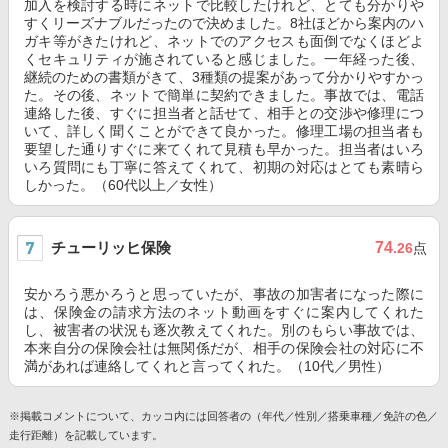
加入を検討する時にネットで比較したけれど、とても分かりや
すくリーズナブルだったので決めました。8社ほどから案内のハ
ガキ等がきたけれど、ネットでのアクセスも面倒でなくほどよ
くセキュリティが施されていると感じました。一年経った後、
継続のための書類がきて、3種類の提案があって分かりやすかっ
た。その後、ネットで簡単に契約できました。事故では、電話
連絡した後、すぐに担当者と話せて、相手との交渉や修理につ
いて、詳しく聞くことができて良かった。修理工場の担当者も
要望した通りすぐに来てくれて見積も早かった。担当者はいろ
いろ質問にも丁寧に答えてくれて、初期の対応はとても素晴ら
しかった。（60代以上／女性）
チューリッヒ保険
74
.26
点
安かろう悪かろうと思っていたが、事故の加害者になった際に
は、保険金の請求方法のネット動画をすぐに案内してくれた
し、被害者の状況も逐次教えてくれた。別のもらい事故では、
本来自分の保険会社は無関係だが、相手の保険会社の対応に不
満があれば連絡してくれと言ってくれた。（10代／男性）
※掲載コメントについて、カッコ内には回答者の（年代／性別／搭乗車種／免許の色／
走行距離）を記載しています。