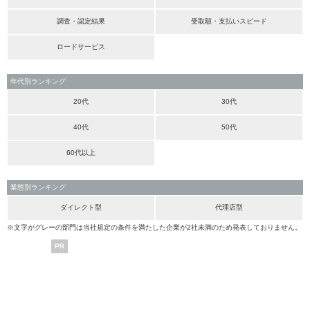
調査・認定結果
受取額・支払いスピード
ロードサービス
年代別ランキング
20代
30代
40代
50代
60代以上
業態別ランキング
ダイレクト型
代理店型
※文字がグレーの部門は当社規定の条件を満たした企業が2社未満のため発表しておりません。
PR