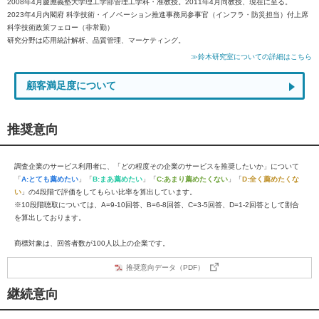
2008年4月慶應義塾大学理工学部管理工学科・准教授。2011年4月同教授、現在に至る。
2023年4月内閣府 科学技術・イノベーション推進事務局参事官（インフラ・防災担当）付上席
科学技術政策フェロー（非常勤）
研究分野は応用統計解析、品質管理、マーケティング。
≫鈴木研究室についての詳細はこちら
顧客満足度について
推奨意向
調査企業のサービス利用者に、「どの程度その企業のサービスを推奨したいか」について
「
A:とても薦めたい
」「
B:まあ薦めたい
」「
C:あまり薦めたくない
」「
D:全く薦めたくな
い
」の4段階で評価をしてもらい比率を算出しています。
※10段階聴取については、A=9-10回答、B=6-8回答、C=3-5回答、D=1-2回答として割合
を算出しております。
商標対象は、回答者数が100人以上の企業です。
推奨意向データ（PDF）
継続意向