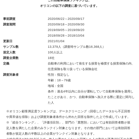
この自動車保険ランキングは、
オリコンの以下の調査に基づいています。
事前調査
2020/06/22～2020/09/17
調査期間
2020/09/18～2020/09/30
2019/09/05～2019/09/20
2018/09/28～2018/10/04
更新日
2021/01/04
サンプル数
13,379人（調査時サンプル数16,368人）
規定人数
100人以上
調査企業数
18社
定義
自動車の利用において発生する損害を補償する損害保険の内、
任意保険を取り扱っている保険会社
調査対象者
性別：指定なし
年齢：18～79歳
地域：全国
条件：過去4年以内に自分が運転していて自動車保険を適用し
たことがあり、かつ、自動車保険へ加入する際に選定に関与し
た人
※オリコン顧客満足度ランキングは、データクリーニング（回収したデータから不正回答
や異常値を排除）および調査対象者条件から外れた回答を除外した上で作成しています。
※「総合ランキング」、「評価項目別」、部門の「業態別」においては有効回答者数が規
定人数を満たした企業のみランクイン対象となります。その他の部門においては有効回答
者数が規定人数の半数以上の企業がランクイン対象となります。