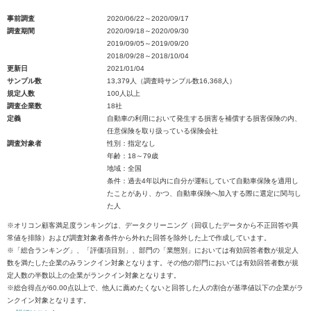
事前調査
2020/06/22～2020/09/17
調査期間
2020/09/18～2020/09/30
2019/09/05～2019/09/20
2018/09/28～2018/10/04
更新日
2021/01/04
サンプル数
13,379人（調査時サンプル数16,368人）
規定人数
100人以上
調査企業数
18社
定義
自動車の利用において発生する損害を補償する損害保険の内、
任意保険を取り扱っている保険会社
調査対象者
性別：指定なし
年齢：18～79歳
地域：全国
条件：過去4年以内に自分が運転していて自動車保険を適用し
たことがあり、かつ、自動車保険へ加入する際に選定に関与し
た人
※オリコン顧客満足度ランキングは、データクリーニング（回収したデータから不正回答や異
常値を排除）および調査対象者条件から外れた回答を除外した上で作成しています。
※「総合ランキング」、「評価項目別」、部門の「業態別」においては有効回答者数が規定人
数を満たした企業のみランクイン対象となります。その他の部門においては有効回答者数が規
定人数の半数以上の企業がランクイン対象となります。
※総合得点が60.00点以上で、他人に薦めたくないと回答した人の割合が基準値以下の企業がラ
ンクイン対象となります。