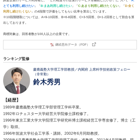
調査企業のサービス利用者に、「どの程度その企業のサービスを継続したいか」について「
A:
とても利用し続けたい
」「
B:まあ利用し続けたい
」「
C:あまり利用し続けたくない
」「
D:全く
利用し続けたくない
」の4段階で評価をしてもらい比率を算出しています。
※10段階聴取については、A=9-10回答、B=6-8回答、C=3-5回答、D=1-2回答として割合を算
出しております。
商標対象は、回答者数が100人以上の企業です。
継続意向データ（PDF）
ランキング監修
慶應義塾大学理工学部教授／内閣府 上席科学技術政策フェロー
（非常勤）
鈴木秀男
【経歴】
1989年慶應義塾大学理工学部管理工学科卒業。
1992年ロチェスター大学経営大学院修士課程修了。
1996年東京工業大学大学院理工学研究科博士課程経営工学専攻修了。博士（工
学）取得。
1996年筑波大学社会工学系・講師。2002年6月同助教授。