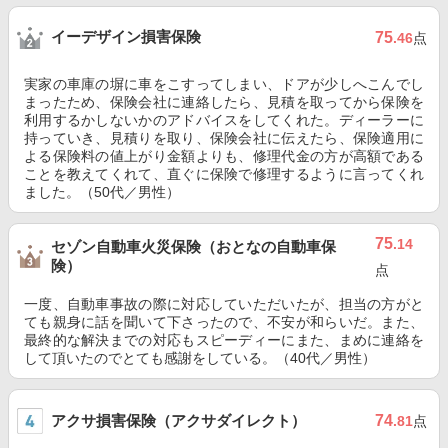
イーデザイン損害保険
75
.46
点
実家の車庫の塀に車をこすってしまい、ドアが少しへこんでし
まったため、保険会社に連絡したら、見積を取ってから保険を
利用するかしないかのアドバイスをしてくれた。ディーラーに
持っていき、見積りを取り、保険会社に伝えたら、保険適用に
よる保険料の値上がり金額よりも、修理代金の方が高額である
ことを教えてくれて、直ぐに保険で修理するように言ってくれ
ました。（50代／男性）
75
.14
セゾン自動車火災保険（おとなの自動車保
険）
点
一度、自動車事故の際に対応していただいたが、担当の方がと
ても親身に話を聞いて下さったので、不安が和らいだ。また、
最終的な解決までの対応もスピーディーにまた、まめに連絡を
して頂いたのでとても感謝をしている。（40代／男性）
アクサ損害保険（アクサダイレクト）
74
.81
点