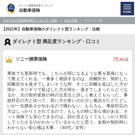
オリコン顧客満足度ランキング
自動車保険
おすすめの自動車保険ランキング・比較
2021年版
ダイレクト型
【2021年】自動車保険のダイレクト型ランキング・比較
ダイレクト型 満足度ランキング・口コミ
ソニー損害保険
75
.86
点
事故でも更新時でも、こちらが得になるような事を親身になっ
て教えてくれる。一番多く相談するのは、距離区分。契約した
距離区分を過ぎてしまいそうな時、すぐに距離を延ばした方が
得か、ギリギリで延ばした方が得か、過ぎてしまったらどうな
るか、次の契約更新の時の注意点と詳しく教えてもらった。事
故対応の方と比べて、若い方が多いのか少し敬語がたどたどし
いが一生懸命さが伝わるので構わない。もちろん、事故対応の
方はしっかりとされてるので、もしもの時に安心感がある。ネ
ット保険でも安心できるのは、顔が見えなくてもしっかり対応
してくださるのがわかっているからだと思う。金額や契約時に
わからない安心感は大事。（40代／女性）