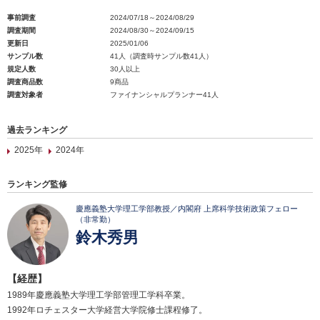
事前調査
2024/07/18～2024/08/29
調査期間
2024/08/30～2024/09/15
更新日
2025/01/06
サンプル数
41人（調査時サンプル数41人）
規定人数
30人以上
調査商品数
9商品
調査対象者
ファイナンシャルプランナー41人
過去ランキング
2025年
2024年
ランキング監修
慶應義塾大学理工学部教授／内閣府 上席科学技術政策フェロー
（非常勤）
鈴木秀男
【経歴】
1989年慶應義塾大学理工学部管理工学科卒業。
1992年ロチェスター大学経営大学院修士課程修了。