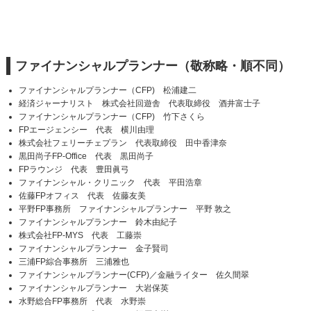
ファイナンシャルプランナー（敬称略・順不同）
ファイナンシャルプランナー（CFP) 松浦建二
経済ジャーナリスト 株式会社回遊舎 代表取締役 酒井富士子
ファイナンシャルプランナー（CFP) 竹下さくら
FPエージェンシー 代表 横川由理
株式会社フェリーチェプラン 代表取締役 田中香津奈
黒田尚子FP-Office 代表 黒田尚子
FPラウンジ 代表 豊田眞弓
ファイナンシャル・クリニック 代表 平田浩章
佐藤FPオフィス 代表 佐藤友美
平野FP事務所 ファイナンシャルプランナー 平野 敦之
ファイナンシャルプランナー 鈴木由紀子
株式会社FP-MYS 代表 工藤崇
ファイナンシャルプランナー 金子賢司
三浦FP綜合事務所 三浦雅也
ファイナンシャルプランナー(CFP)／金融ライター 佐久間翠
ファイナンシャルプランナー 大岩保英
水野総合FP事務所 代表 水野崇