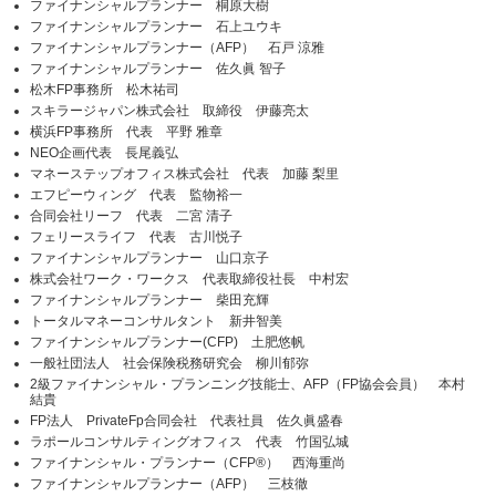
ファイナンシャルプランナー 桐原大樹
ファイナンシャルプランナー 石上ユウキ
ファイナンシャルプランナー（AFP） 石戸 涼雅
ファイナンシャルプランナー 佐久眞 智子
松木FP事務所 松木祐司
スキラージャパン株式会社 取締役 伊藤亮太
横浜FP事務所 代表 平野 雅章
NEO企画代表 長尾義弘
マネーステップオフィス株式会社 代表 加藤 梨里
エフピーウィング 代表 監物裕一
合同会社リーフ 代表 二宮 清子
フェリースライフ 代表 古川悦子
ファイナンシャルプランナー 山口京子
株式会社ワーク・ワークス 代表取締役社長 中村宏
ファイナンシャルプランナー 柴田充輝
トータルマネーコンサルタント 新井智美
ファイナンシャルプランナー(CFP) 土肥悠帆
一般社団法人 社会保険税務研究会 柳川郁弥
2級ファイナンシャル・プランニング技能士、AFP（FP協会会員） 本村
結貴
FP法人 PrivateFp合同会社 代表社員 佐久眞盛春
ラポールコンサルティングオフィス 代表 竹国弘城
ファイナンシャル・プランナー（CFP®） 西海重尚
ファイナンシャルプランナー（AFP） 三枝徹