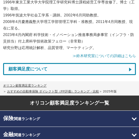
1996年東京工業大学大学院理工学研究科博士課程経営工学専攻修了。博士（工
学）取得。
1996年筑波大学社会工学系・講師。2002年6月同助教授。
2008年4月慶應義塾大学理工学部管理工学科・准教授。2011年4月同教授、現
在に至る。
2023年4月内閣府 科学技術・イノベーション推進事務局参事官（インフラ・防
災担当）付上席科学技術政策フェロー（非常勤）
研究分野は応用統計解析、品質管理、マーケティング。
≫鈴木研究室についての詳細はこちら
顧客満足度について
オリコン顧客満足度ランキング
おすすめの自動車保険 ダイレクト型（FP評価）ランキング・比較
2025年版
オリコン顧客満足度
ランキング一覧
保険
関連ランキング
金融
関連ランキング