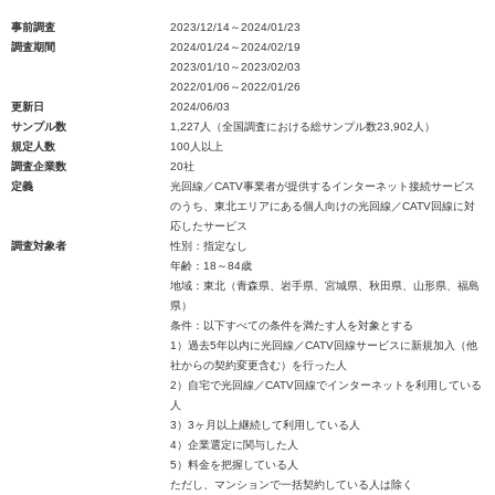
事前調査
2023/12/14～2024/01/23
調査期間
2024/01/24～2024/02/19
2023/01/10～2023/02/03
2022/01/06～2022/01/26
更新日
2024/06/03
サンプル数
1,227人（全国調査における総サンプル数23,902人）
規定人数
100人以上
調査企業数
20社
定義
光回線／CATV事業者が提供するインターネット接続サービス
のうち、東北エリアにある個人向けの光回線／CATV回線に対
応したサービス
調査対象者
性別：指定なし
年齢：18～84歳
地域：東北（青森県、岩手県、宮城県、秋田県、山形県、福島
県）
条件：以下すべての条件を満たす人を対象とする
1）過去5年以内に光回線／CATV回線サービスに新規加入（他
社からの契約変更含む）を行った人
2）自宅で光回線／CATV回線でインターネットを利用している
人
3）3ヶ月以上継続して利用している人
4）企業選定に関与した人
5）料金を把握している人
ただし、マンションで一括契約している人は除く