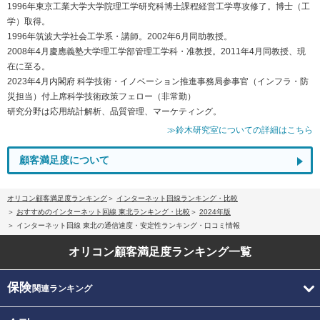
1996年東京工業大学大学院理工学研究科博士課程経営工学専攻修了。博士（工
学）取得。
1996年筑波大学社会工学系・講師。2002年6月同助教授。
2008年4月慶應義塾大学理工学部管理工学科・准教授。2011年4月同教授、現
在に至る。
2023年4月内閣府 科学技術・イノベーション推進事務局参事官（インフラ・防
災担当）付上席科学技術政策フェロー（非常勤）
研究分野は応用統計解析、品質管理、マーケティング。
≫鈴木研究室についての詳細はこちら
顧客満足度について
オリコン顧客満足度ランキング
インターネット回線ランキング・比較
おすすめのインターネット回線 東北ランキング・比較
2024年版
インターネット回線 東北の通信速度・安定性ランキング・口コミ情報
オリコン顧客満足度
ランキング一覧
保険
関連ランキング