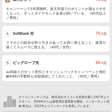
キャンペーンで1年間無料。楽天市場でのポイントが溜まりやす
くなった。ずっとダイヤモンド会員が続いている。（60代以上
／男性）
SoftBank 光
70
.2
点
スマホとの組合せ割り引きがあってお得に使えること。速度が
速くてスムーズに使える。（40代／女性）
ビッグローブ光
69
.5
点
au回線とのセット割引とキャッシュバックキャンペーンと他社
解約時の手数料も全額負担してくれたこと。（30代／男性）
オリコンランキングは、株式会社オリコンを前身企業に1967年より
スタート。2006年からは顧客満足度調査を開始。インターネット回
線 東北は、2022年よりランキングを発表しています。