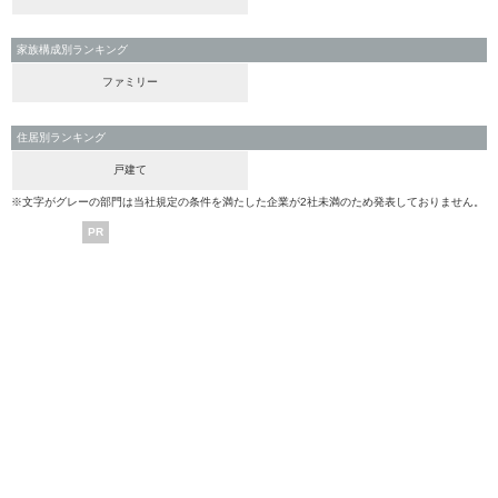
家族構成別ランキング
ファミリー
住居別ランキング
戸建て
※文字がグレーの部門は当社規定の条件を満たした企業が2社未満のため発表しておりません。
PR