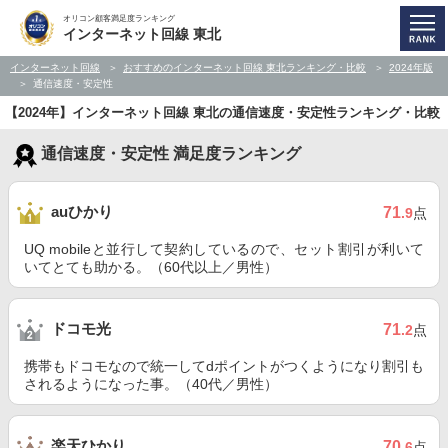
オリコン顧客満足度ランキング
インターネット回線 東北
インターネット回線
おすすめのインターネット回線 東北ランキング・比較
2024年版
通信速度・安定性
【2024年】インターネット回線 東北の通信速度・安定性ランキング・比較
通信速度・安定性 満足度ランキング
auひかり
71
.9
点
UQ mobileと並行して契約しているので、セット割引が利いて
いてとても助かる。（60代以上／男性）
ドコモ光
71
.2
点
携帯もドコモなので統一してdポイントがつくようになり割引も
されるようになった事。（40代／男性）
楽天ひかり
70
.6
点