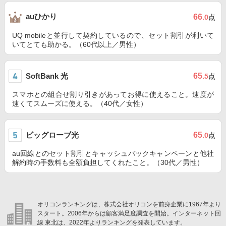
auひかり
66
.0
点
UQ mobileと並行して契約しているので、セット割引が利いて
いてとても助かる。（60代以上／男性）
SoftBank 光
65
.5
点
スマホとの組合せ割り引きがあってお得に使えること。速度が
速くてスムーズに使える。（40代／女性）
ビッグローブ光
65
.0
点
au回線とのセット割引とキャッシュバックキャンペーンと他社
解約時の手数料も全額負担してくれたこと。（30代／男性）
オリコンランキングは、株式会社オリコンを前身企業に1967年より
スタート。2006年からは顧客満足度調査を開始。インターネット回
線 東北は、2022年よりランキングを発表しています。