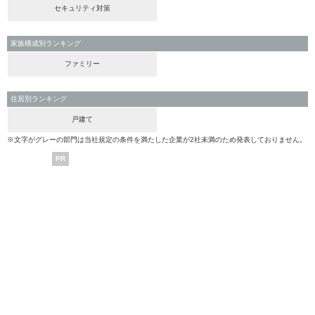
セキュリティ対策
家族構成別ランキング
ファミリー
住居別ランキング
戸建て
※文字がグレーの部門は当社規定の条件を満たした企業が2社未満のため発表しておりません。
PR