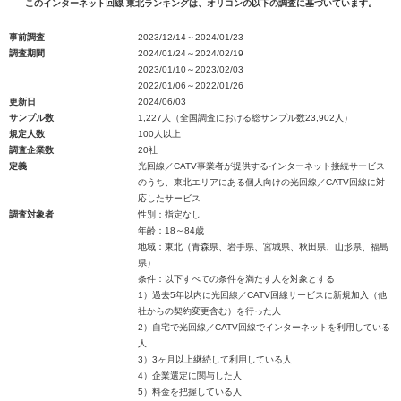
このインターネット回線 東北ランキングは、オリコンの以下の調査に基づいています。
事前調査
2023/12/14～2024/01/23
調査期間
2024/01/24～2024/02/19
2023/01/10～2023/02/03
2022/01/06～2022/01/26
更新日
2024/06/03
サンプル数
1,227人（全国調査における総サンプル数23,902人）
規定人数
100人以上
調査企業数
20社
定義
光回線／CATV事業者が提供するインターネット接続サービス
のうち、東北エリアにある個人向けの光回線／CATV回線に対
応したサービス
調査対象者
性別：指定なし
年齢：18～84歳
地域：東北（青森県、岩手県、宮城県、秋田県、山形県、福島
県）
条件：以下すべての条件を満たす人を対象とする
1）過去5年以内に光回線／CATV回線サービスに新規加入（他
社からの契約変更含む）を行った人
2）自宅で光回線／CATV回線でインターネットを利用している
人
3）3ヶ月以上継続して利用している人
4）企業選定に関与した人
5）料金を把握している人