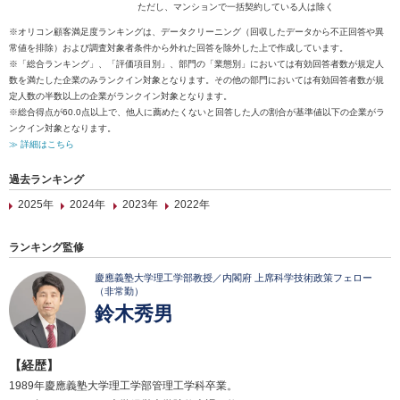
ただし、マンションで一括契約している人は除く
※オリコン顧客満足度ランキングは、データクリーニング（回収したデータから不正回答や異
常値を排除）および調査対象者条件から外れた回答を除外した上で作成しています。
※「総合ランキング」、「評価項目別」、部門の「業態別」においては有効回答者数が規定人
数を満たした企業のみランクイン対象となります。その他の部門においては有効回答者数が規
定人数の半数以上の企業がランクイン対象となります。
※総合得点が60.0点以上で、他人に薦めたくないと回答した人の割合が基準値以下の企業がラ
ンクイン対象となります。
≫ 詳細はこちら
過去ランキング
2025年
2024年
2023年
2022年
ランキング監修
慶應義塾大学理工学部教授／内閣府 上席科学技術政策フェロー
（非常勤）
鈴木秀男
【経歴】
1989年慶應義塾大学理工学部管理工学科卒業。