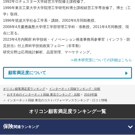
1992年ロチェスター大学経営大学院修士課程修了。
1996年東京工業大学大学院理工学研究科博士課程経営工学専攻修了。博士（工
学）取得。
1996年筑波大学社会工学系・講師。2002年6月同助教授。
2008年4月慶應義塾大学理工学部管理工学科・准教授。2011年4月同教授、現
在に至る。
2023年4月内閣府 科学技術・イノベーション推進事務局参事官（インフラ・防
災担当）付上席科学技術政策フェロー（非常勤）
研究分野は応用統計解析、品質管理、マーケティング。
≫鈴木研究室についての詳細はこちら
顧客満足度について
オリコン顧客満足度ランキング
インターネット回線ランキング・比較
おすすめのインターネット回線 東北ランキング・比較
2024年版
インターネット回線 東北のコストパフォーマンスランキング・口コミ情報
オリコン顧客満足度
ランキング一覧
保険
関連ランキング