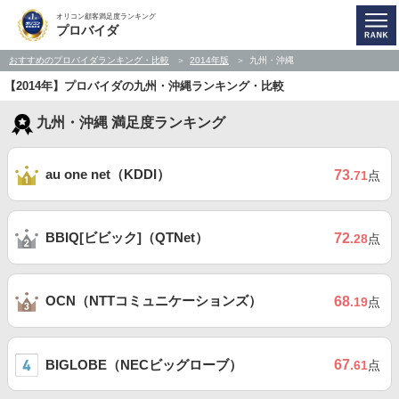
オリコン顧客満足度ランキング
プロバイダ
おすすめのプロバイダランキング・比較
2014年版
九州・沖縄
【2014年】プロバイダの九州・沖縄ランキング・比較
九州・沖縄 満足度ランキング
au one net（KDDI）
73
.71
点
BBIQ[ビビック]（QTNet）
72
.28
点
OCN（NTTコミュニケーションズ）
68
.19
点
BIGLOBE（NECビッグローブ）
67
.61
点