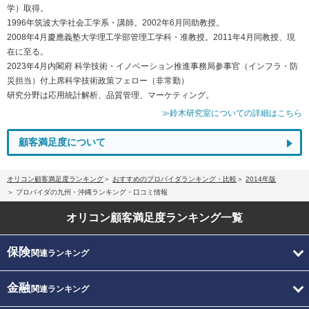
学）取得。
1996年筑波大学社会工学系・講師。2002年6月同助教授。
2008年4月慶應義塾大学理工学部管理工学科・准教授。2011年4月同教授、現
在に至る。
2023年4月内閣府 科学技術・イノベーション推進事務局参事官（インフラ・防
災担当）付上席科学技術政策フェロー（非常勤）
研究分野は応用統計解析、品質管理、マーケティング。
≫鈴木研究室についての詳細はこちら
顧客満足度について
オリコン顧客満足度ランキング
おすすめのプロバイダランキング・比較
2014年版
プロバイダの九州・沖縄ランキング・口コミ情報
オリコン顧客満足度
ランキング一覧
保険
関連ランキング
金融
関連ランキング