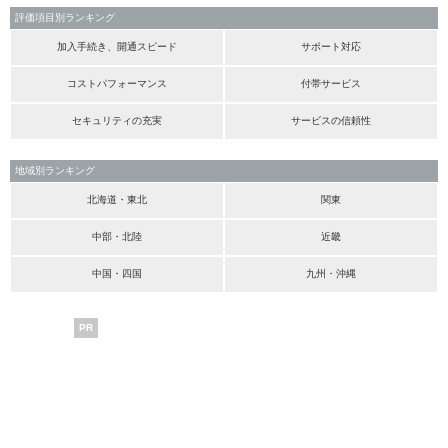
評価項目別ランキング
加入手続き、開通スピード
サポート対応
コストパフォーマンス
付帯サービス
セキュリティの充実
サービスの信頼性
地域別ランキング
北海道・東北
関東
中部・北陸
近畿
中国・四国
九州・沖縄
PR