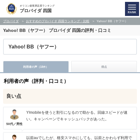
オリコン顧客満足度ランキング
プロバイダ 四国
プロバイダ
おすすめのプロバイダ 四国ランキング・比較
Yahoo! BB（ヤフー）
Yahoo! BB（ヤフー）
プロバイダ 四国の評判・口コミ
Yahoo! BB（ヤフー）
利用者の声（
18
）
得点
件
利用者の声（評判・口コミ）
良い点
Y!mobileを使うと割引になるので助かる。回線スピードが速
い。キャンペーンでキャッシュバックがあった。
50代／男性
以前auでしたが、格安スマホにしても、以前とかわらず利用で