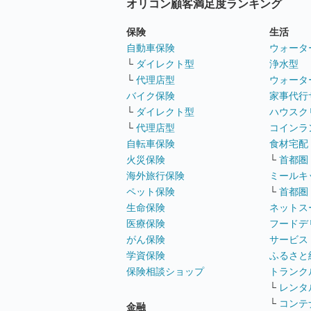
オリコン顧客満足度ランキング
保険
生活
自動車保険
ウォータ
└
ダイレクト型
浄水型
└
代理店型
ウォータ
バイク保険
家事代行
└
ダイレクト型
ハウスク
└
代理店型
コインラ
自転車保険
食材宅配
火災保険
└
首都圏
海外旅行保険
ミールキ
ペット保険
└
首都圏
生命保険
ネットス
医療保険
フードデ
がん保険
サービス
学資保険
ふるさと
保険相談ショップ
トランク
└
レンタ
└
コンテ
金融