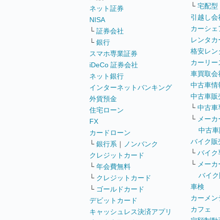
└
宅配型
ネット証券
引越し会
NISA
カーシェ
└
証券会社
レンタカ
└
銀行
格安レン
スマホ専業証券
カーリー
iDeCo 証券会社
車買取会
ネット銀行
中古車情
インターネットバンキング
中古車販
外貨預金
└
中古車
住宅ローン
└
メーカ
FX
中古車
カードローン
バイク販
└
銀行系
｜
ノンバンク
└
バイク
クレジットカード
└
メーカ
└
年会費無料
バイク
└
クレジットカード
車検
└
ゴールドカード
カーメン
デビットカード
カフェ
キャッシュレス決済アプリ