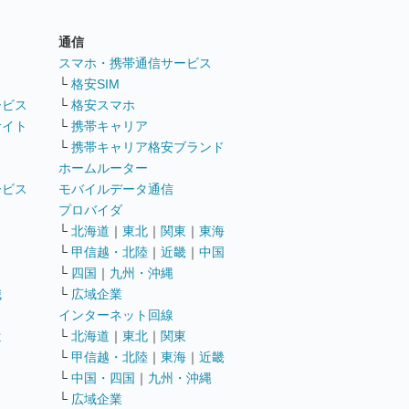
通信
ト
スマホ・携帯通信サービス
└
格安SIM
ービス
└
格安スマホ
サイト
└
携帯キャリア
└
携帯キャリア格安ブランド
ホームルーター
ービス
モバイルデータ通信
ト
プロバイダ
└
北海道
｜
東北
｜
関東
｜
東海
└
甲信越・北陸
｜
近畿
｜
中国
└
四国
｜
九州・沖縄
職
└
広域企業
インターネット回線
遣
└
北海道
｜
東北
｜
関東
└
甲信越・北陸
｜
東海
｜
近畿
ス
└
中国・四国
｜
九州・沖縄
└
広域企業