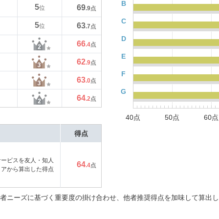
B
5
69
位
.9
点
C
5
63
位
.7
点
D
66
.4
点
E
62
.9
点
F
63
.0
点
G
64
.2
点
40点
50点
60点
得点
サービスを友人・知人
64
.4
点
コアから算出した得点
者ニーズに基づく重要度の掛け合わせ、他者推奨得点を加味して算出し