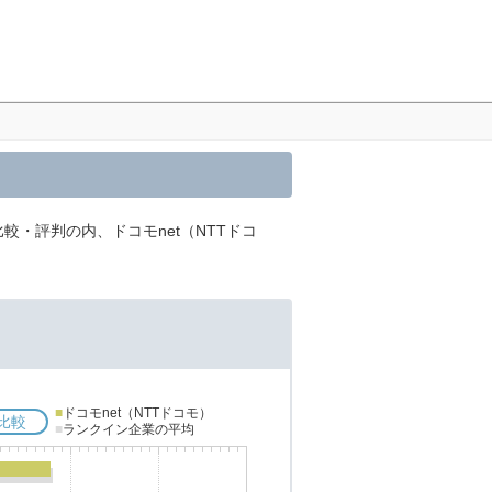
較・評判の内、ドコモnet（NTTドコ
■
ドコモnet（NTTドコモ）
比較
■
ランクイン企業の平均