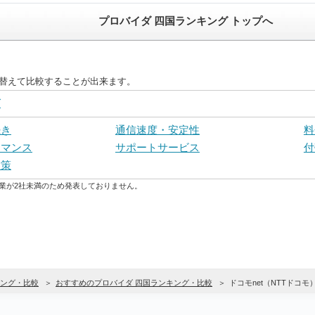
プロバイダ 四国ランキング トップへ
び替えて比較することが出来ます。
グ
続き
通信速度・安定性
料
ーマンス
サポートサービス
付
対策
業が2社未満のため発表しておりません。
ング・比較
おすすめのプロバイダ 四国ランキング・比較
ドコモnet（NTTドコモ