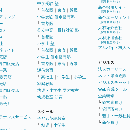
（採用担当向け）
中学受験 塾
新卒採用サイト
社
└
首都圏
｜
東海
｜
近畿
（採用担当向け）
アリング
中学受験 個別指導塾
新卒エージェン
（採用担当向け）
ー
└
首都圏
人材紹介会社
タカー
公立中高一貫校対策 塾
（採用担当向け）
ス
└
首都圏
人材派遣会社
（採用担当向け）
社
小学生 塾
アルバイト求人
報サイト
└
首都圏
｜
東海
｜
近畿
売店
小学生 個別指導塾
ビジネス
専門販売店
└
首都圏
｜
東海
｜
近畿
法人カーリース
ー系
通信教育
ネット印刷通販
販売店
└
高校生
｜
中学生
｜
小学生
ビジネスチャッ
売店
家庭教師
Web会議ツール
専門販売店
幼児・小学生 学習教室
企業研修
ー系
幼児教室 知育
└
経営者向け
販売店
└
管理職向け
スクール
└
若手・一般社
テナンスサービス
子ども英語教室
└
新卒向け
└
幼児
｜
小学生