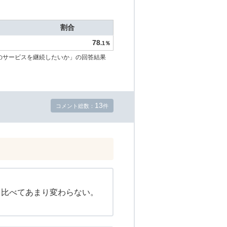
割合
78
.1％
のサービスを継続したいか」の回答結果
13
コメント総数：
件
と比べてあまり変わらない。