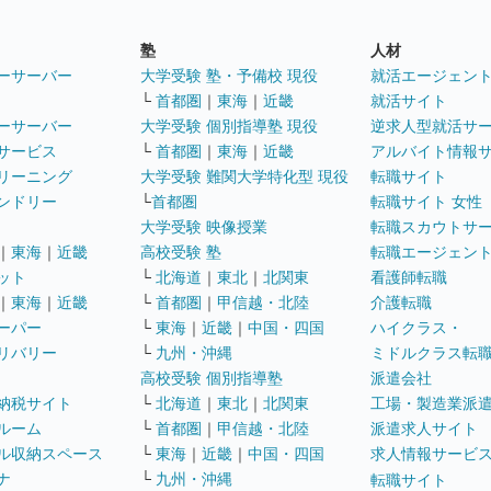
塾
人材
ーサーバー
大学受験 塾・予備校 現役
就活エージェン
└
首都圏
｜
東海
｜
近畿
就活サイト
ーサーバー
大学受験 個別指導塾 現役
逆求人型就活サ
サービス
└
首都圏
｜
東海
｜
近畿
アルバイト情報
リーニング
大学受験 難関大学特化型 現役
転職サイト
ンドリー
└
首都圏
転職サイト 女性
大学受験 映像授業
転職スカウトサ
｜
東海
｜
近畿
高校受験 塾
転職エージェン
ット
└
北海道
｜
東北
｜
北関東
看護師転職
｜
東海
｜
近畿
└
首都圏
｜
甲信越・北陸
介護転職
ーパー
└
東海
｜
近畿
｜
中国・四国
ハイクラス・
リバリー
└
九州・沖縄
ミドルクラス転
高校受験 個別指導塾
派遣会社
納税サイト
└
北海道
｜
東北
｜
北関東
工場・製造業派
ルーム
└
首都圏
｜
甲信越・北陸
派遣求人サイト
ル収納スペース
└
東海
｜
近畿
｜
中国・四国
求人情報サービ
ナ
└
九州・沖縄
転職サイト