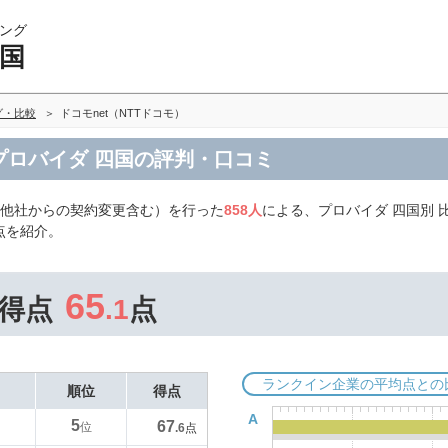
ング
四国
グ・比較
ドコモnet（NTTドコモ）
 プロバイダ 四国の評判・口コミ
（他社からの契約変更含む）を行った
858人
による、プロバイダ 四国別 比
点を紹介。
65
得点
.1
点
ランクイン企業の平均点との
順位
得点
A
5
67
位
.6
点