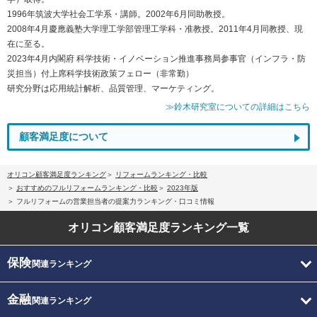
1996年筑波大学社会工学系・講師。2002年6月同助教授。
2008年4月慶應義塾大学理工学部管理工学科・准教授。2011年4月同教授、現
在に至る。
2023年4月内閣府 科学技術・イノベーション推進事務局参事官（インフラ・防
災担当）付上席科学技術政策フェロー（非常勤）
研究分野は応用統計解析、品質管理、マーケティング。
≫鈴木研究室についての詳細はこちら
顧客満足度について
オリコン顧客満足度ランキング
リフォームランキング・比較
おすすめのフルリフォームランキング・比較
2023年版
フルリフォームの営業担当者の提案力ランキング・口コミ情報
オリコン顧客満足度
ランキング一覧
保険
関連ランキング
金融
関連ランキング