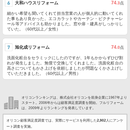
大和ハウスリフォーム
74
.3
点
細かい希望も聞いてくれて担当営業の人が個人的に動いてくれ
た事もあり良かった。エコカラットやカーテン・ピクチャーレ
ール等アドバイスも助かりました。窓や扉・建具がしっかりし
ていた。（60代以上／女性）
旭化成リフォーム
74
.0
点
洗面化粧台をセラミックにしたのですが、1年もかからずひび割
れが発生しました。無償で交換してくれました。洗面化粧台の
高さについてもかさ上げを依頼しましたが問題なくかさ上げし
ていただきました。（60代以上／男性）
オリコンランキングは、株式会社オリコンを前身企業に1967年より
スタート。2006年からは顧客満足度調査を開始。フルリフォーム
は、2009年よりランキングを発表しています。
オリコン顧客満足度調査では、実際にサービスを利用した
2,902
人にアンケ
ート調査を実施。