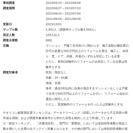
事前調査
2023/05/15～2023/06/26
調査期間
2023/06/27～2023/07/10
2022/06/10～2022/07/04
2021/06/16～2021/06/30
更新日
2023/12/01
サンプル数
2,902人（調査時サンプル数3,509人）
規定人数
100人以上
調査企業数
99社
定義
マンション・戸建て住宅向けに関わらず、施工金額が建設業の
許可が必要な500万円以上のリフォームを受注・施工し、水回
り、窓・ドア、内装、外装のいずれも対応している企業
ただし、原則OB物件のリフォームのみ対応している企業は対
象外とする
調査対象者
性別：指定なし
年齢：20～84歳
地域：全国
条件：過去5年以内に自身が居住するマンションもしくは戸建
て住宅で500万円以上のリフォームを行い、リフォーム会社の
選定に関与した人
ただし、賃貸物件のリフォームを行った人は対象外とする
※オリコン顧客満足度ランキングは、データクリーニング（回収したデータから不正回答や異
常値を排除）および調査対象者条件から外れた回答を除外した上で作成しています。
※「総合ランキング」、「評価項目別」、部門の「業態別」においては有効回答者数が規定人
数を満たした企業のみランクイン対象となります。その他の部門においては有効回答者数が規