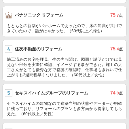
パナソニック リフォーム
75
.7
点
もともとの新築がパナホームであったので、床の知識が共用で
きていたので、話がはやかった。（60代以上／男性）
住友不動産のリフォーム
75
.4
点
施工済みのお宅を拝見、生の声も聞け、図面と説明だけでは見
えない部分を実際に確認、イメージする事ができた。施工の大
工さんがとても優秀な方で都度の確認時、仕事場もきれいで仕
上がりも2週間程早くなりました。（60代以上／女性）
セキスイハイムグループのリフォーム
74
.9
点
セキスイハイムの建物なので建築当初の状態やデーターが明確
に残っており、リフォームのプランも多方面から提案してもら
えた。（60代以上／男性）