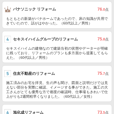
パナソニック リフォーム
76
.0
点
もともとの新築がパナホームであったので、床の知識が共用で
きていたので、話がはやかった。（60代以上／男性）
セキスイハイムグループのリフォーム
75
.8
点
セキスイハイムの建物なので建築当初の状態やデーターが明確
に残っており、リフォームのプランも多方面から提案してもら
えた。（60代以上／男性）
住友不動産のリフォーム
75
.7
点
施工済みのお宅を拝見、生の声も聞け、図面と説明だけでは見
えない部分を実際に確認、イメージする事ができた。施工の大
工さんがとても優秀な方で都度の確認時、仕事場もきれいで仕
上がりも2週間程早くなりました。（60代以上／女性）
旭化成リフォーム
73
.5
点