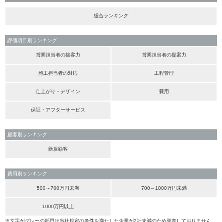
総合ランキング
評価項目別ランキング
営業担当者の接客力
営業担当者の提案力
施工担当者の対応
工程管理
仕上がり・デザイン
費用
保証・アフターサービス
顧客別ランキング
新規顧客
費用別ランキング
500～700万円未満
700～1000万円未満
1000万円以上
※文字がグレーの部門は当社規定の条件を満たした企業が2社未満のため発表しておりません。