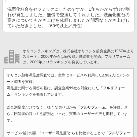
洗面化粧台をセラミックにしたのですが、1年もかからずひび割
れが発生しました。無償で交換してくれました。洗面化粧台の
高さについてもかさ上げを依頼しましたが問題なくかさ上げし
ていただきました。（60代以上／男性）
オリコンランキングは、株式会社オリコンを前身企業に1967年より
スタート。2006年からは顧客満足度調査を開始。フルリフォーム
は、2009年よりランキングを発表しています。
オリコン顧客満足度調査では、実際にサービスを利用した
2,902
人にアンケ
ート調査を実施。
満足度に関する回答を基に、調査企業
99
社を対象にした「
フルリフォー
ム
」ランキングを発表しています。
総合満足度だけでなく、様々な切り口から「
フルリフォーム
」を評価。さ
らに回答者の口コミや評判といった、実際のユーザーの声も掲載していま
す。
サービス検討の際、“ユーザー満足度”からも比較することで「
フルリフォー