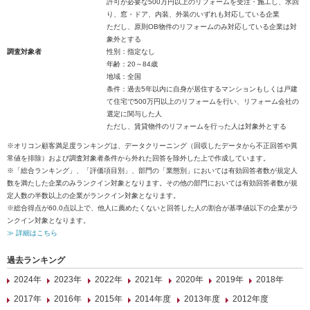
許可が必要な500万円以上のリフォームを受注・施工し、水回
り、窓・ドア、内装、外装のいずれも対応している企業
ただし、原則OB物件のリフォームのみ対応している企業は対
象外とする
調査対象者
性別：指定なし
年齢：20～84歳
地域：全国
条件：過去5年以内に自身が居住するマンションもしくは戸建
て住宅で500万円以上のリフォームを行い、リフォーム会社の
選定に関与した人
ただし、賃貸物件のリフォームを行った人は対象外とする
※オリコン顧客満足度ランキングは、データクリーニング（回収したデータから不正回答や異
常値を排除）および調査対象者条件から外れた回答を除外した上で作成しています。
※「総合ランキング」、「評価項目別」、部門の「業態別」においては有効回答者数が規定人
数を満たした企業のみランクイン対象となります。その他の部門においては有効回答者数が規
定人数の半数以上の企業がランクイン対象となります。
※総合得点が60.0点以上で、他人に薦めたくないと回答した人の割合が基準値以下の企業がラ
ンクイン対象となります。
≫ 詳細はこちら
過去ランキング
2024年
2023年
2022年
2021年
2020年
2019年
2018年
2017年
2016年
2015年
2014年度
2013年度
2012年度