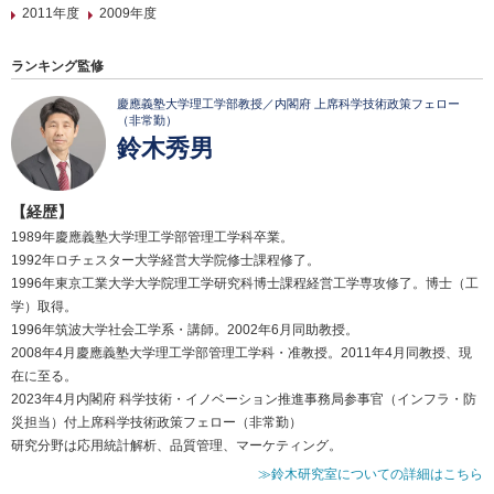
2011年度
2009年度
ランキング監修
慶應義塾大学理工学部教授／内閣府 上席科学技術政策フェロー
（非常勤）
鈴木秀男
【経歴】
1989年慶應義塾大学理工学部管理工学科卒業。
1992年ロチェスター大学経営大学院修士課程修了。
1996年東京工業大学大学院理工学研究科博士課程経営工学専攻修了。博士（工
学）取得。
1996年筑波大学社会工学系・講師。2002年6月同助教授。
2008年4月慶應義塾大学理工学部管理工学科・准教授。2011年4月同教授、現
在に至る。
2023年4月内閣府 科学技術・イノベーション推進事務局参事官（インフラ・防
災担当）付上席科学技術政策フェロー（非常勤）
研究分野は応用統計解析、品質管理、マーケティング。
≫鈴木研究室についての詳細はこちら