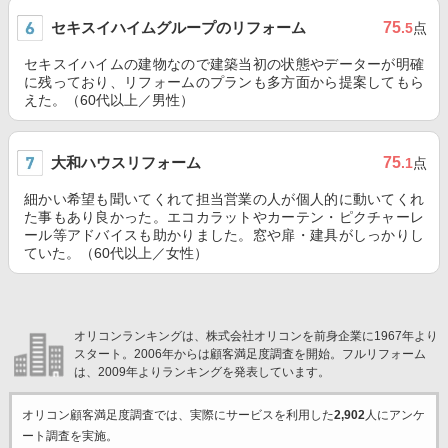
セキスイハイムグループのリフォーム
75
.5
点
セキスイハイムの建物なので建築当初の状態やデーターが明確
に残っており、リフォームのプランも多方面から提案してもら
えた。（60代以上／男性）
大和ハウスリフォーム
75
.1
点
細かい希望も聞いてくれて担当営業の人が個人的に動いてくれ
た事もあり良かった。エコカラットやカーテン・ピクチャーレ
ール等アドバイスも助かりました。窓や扉・建具がしっかりし
ていた。（60代以上／女性）
オリコンランキングは、株式会社オリコンを前身企業に1967年より
スタート。2006年からは顧客満足度調査を開始。フルリフォーム
は、2009年よりランキングを発表しています。
オリコン顧客満足度調査では、実際にサービスを利用した
2,902
人にアンケ
ート調査を実施。