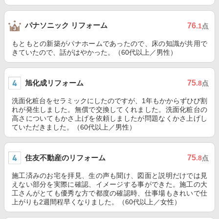
パナソニック リフォーム
76
.1
点
もともとの新築がパナホームであったので、床の知識が共用で
きていたので、話がはやかった。（60代以上／男性）
旭化成リフォーム
75
.8
点
洗面化粧台をセラミックにしたのですが、1年もかからずひび割
れが発生しました。無償で交換してくれました。洗面化粧台の
高さについてもかさ上げを依頼しましたが問題なくかさ上げし
ていただきました。（60代以上／男性）
住友不動産のリフォーム
75
.8
点
施工済みのお宅を拝見、生の声も聞け、図面と説明だけでは見
えない部分を実際に確認、イメージする事ができた。施工の大
工さんがとても優秀な方で都度の確認時、仕事場もきれいで仕
上がりも2週間程早くなりました。（60代以上／女性）