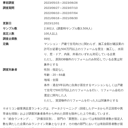
事前調査
2023/05/15～2023/06/26
調査期間
2023/06/27～2023/07/10
2022/06/10～2022/07/04
2021/06/16～2021/06/30
更新日
2023/12/01
サンプル数
2,902人（調査時サンプル数3,509人）
規定人数
100人以上
調査企業数
99社
定義
マンション・戸建て住宅向けに関わらず、施工金額が建設業の
許可が必要な500万円以上のリフォームを受注・施工し、水回
り、窓・ドア、内装、外装のいずれも対応している企業
ただし、原則OB物件のリフォームのみ対応している企業は対
象外とする
調査対象者
性別：指定なし
年齢：20～84歳
地域：全国
条件：過去5年以内に自身が居住するマンションもしくは戸建
て住宅で500万円以上のリフォームを行い、リフォーム会社の
選定に関与した人
ただし、賃貸物件のリフォームを行った人は対象外とする
※オリコン顧客満足度ランキングは、データクリーニング（回収したデータから不正回答や異
常値を排除）および調査対象者条件から外れた回答を除外した上で作成しています。
※「総合ランキング」、「評価項目別」、部門の「業態別」においては有効回答者数が規定人
数を満たした企業のみランクイン対象となります。その他の部門においては有効回答者数が規