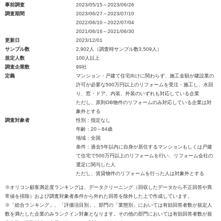
事前調査
2023/05/15～2023/06/26
調査期間
2023/06/27～2023/07/10
2022/06/10～2022/07/04
2021/06/16～2021/06/30
更新日
2023/12/01
サンプル数
2,902人（調査時サンプル数3,509人）
規定人数
100人以上
調査企業数
99社
定義
マンション・戸建て住宅向けに関わらず、施工金額が建設業の
許可が必要な500万円以上のリフォームを受注・施工し、水回
り、窓・ドア、内装、外装のいずれも対応している企業
ただし、原則OB物件のリフォームのみ対応している企業は対
象外とする
調査対象者
性別：指定なし
年齢：20～84歳
地域：全国
条件：過去5年以内に自身が居住するマンションもしくは戸建
て住宅で500万円以上のリフォームを行い、リフォーム会社の
選定に関与した人
ただし、賃貸物件のリフォームを行った人は対象外とする
※オリコン顧客満足度ランキングは、データクリーニング（回収したデータから不正回答や異
常値を排除）および調査対象者条件から外れた回答を除外した上で作成しています。
※「総合ランキング」、「評価項目別」、部門の「業態別」においては有効回答者数が規定人
数を満たした企業のみランクイン対象となります。その他の部門においては有効回答者数が規