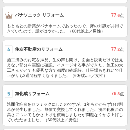
パナソニック リフォーム
77
.6
点
もともとの新築がパナホームであったので、床の知識が共用で
きていたので、話がはやかった。（60代以上／男性）
住友不動産のリフォーム
77
.2
点
施工済みのお宅を拝見、生の声も聞け、図面と説明だけでは見
えない部分を実際に確認、イメージする事ができた。施工の大
工さんがとても優秀な方で都度の確認時、仕事場もきれいで仕
上がりも2週間程早くなりました。（60代以上／女性）
旭化成リフォーム
76
.8
点
洗面化粧台をセラミックにしたのですが、1年もかからずひび割
れが発生しました。無償で交換してくれました。洗面化粧台の
高さについてもかさ上げを依頼しましたが問題なくかさ上げし
ていただきました。（60代以上／男性）