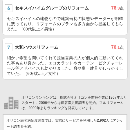
セキスイハイムグループのリフォーム
76
.3
点
セキスイハイムの建物なので建築当初の状態やデーターが明確
に残っており、リフォームのプランも多方面から提案してもら
えた。（60代以上／男性）
大和ハウスリフォーム
76
.1
点
細かい希望も聞いてくれて担当営業の人が個人的に動いてくれ
た事もあり良かった。エコカラットやカーテン・ピクチャーレ
ール等アドバイスも助かりました。窓や扉・建具がしっかりし
ていた。（60代以上／女性）
オリコンランキングは、株式会社オリコンを前身企業に1967年より
スタート。2006年からは顧客満足度調査を開始。フルリフォーム
は、2009年よりランキングを発表しています。
オリコン顧客満足度調査では、実際にサービスを利用した
2,902
人にアンケ
ート調査を実施。