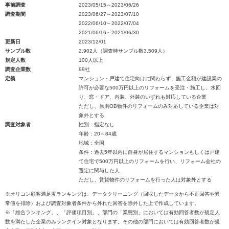
事前調査
2023/05/15～2023/06/26
調査期間
2023/06/27～2023/07/10
2022/06/10～2022/07/04
2021/06/16～2021/06/30
更新日
2023/12/01
サンプル数
2,902人（調査時サンプル数3,509人）
規定人数
100人以上
調査企業数
99社
定義
マンション・戸建て住宅向けに関わらず、施工金額が建設業の
許可が必要な500万円以上のリフォームを受注・施工し、水回
り、窓・ドア、内装、外装のいずれも対応している企業
ただし、原則OB物件のリフォームのみ対応している企業は対
象外とする
調査対象者
性別：指定なし
年齢：20～84歳
地域：全国
条件：過去5年以内に自身が居住するマンションもしくは戸建
て住宅で500万円以上のリフォームを行い、リフォーム会社の
選定に関与した人
ただし、賃貸物件のリフォームを行った人は対象外とする
※オリコン顧客満足度ランキングは、データクリーニング（回収したデータから不正回答や異
常値を排除）および調査対象者条件から外れた回答を除外した上で作成しています。
※「総合ランキング」、「評価項目別」、部門の「業態別」においては有効回答者数が規定人
数を満たした企業のみランクイン対象となります。その他の部門においては有効回答者数が規