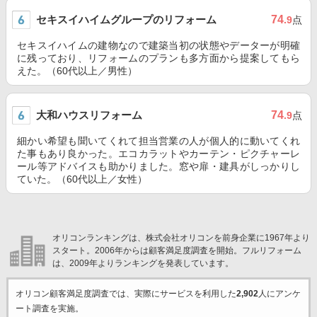
セキスイハイムグループのリフォーム
74
.9
点
セキスイハイムの建物なので建築当初の状態やデーターが明確
に残っており、リフォームのプランも多方面から提案してもら
えた。（60代以上／男性）
大和ハウスリフォーム
74
.9
点
細かい希望も聞いてくれて担当営業の人が個人的に動いてくれ
た事もあり良かった。エコカラットやカーテン・ピクチャーレ
ール等アドバイスも助かりました。窓や扉・建具がしっかりし
ていた。（60代以上／女性）
オリコンランキングは、株式会社オリコンを前身企業に1967年より
スタート。2006年からは顧客満足度調査を開始。フルリフォーム
は、2009年よりランキングを発表しています。
オリコン顧客満足度調査では、実際にサービスを利用した
2,902
人にアンケ
ート調査を実施。