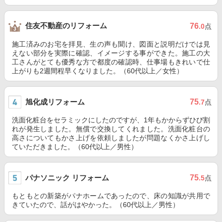
住友不動産のリフォーム
76
.0
点
施工済みのお宅を拝見、生の声も聞け、図面と説明だけでは見
えない部分を実際に確認、イメージする事ができた。施工の大
工さんがとても優秀な方で都度の確認時、仕事場もきれいで仕
上がりも2週間程早くなりました。（60代以上／女性）
旭化成リフォーム
75
.7
点
洗面化粧台をセラミックにしたのですが、1年もかからずひび割
れが発生しました。無償で交換してくれました。洗面化粧台の
高さについてもかさ上げを依頼しましたが問題なくかさ上げし
ていただきました。（60代以上／男性）
パナソニック リフォーム
75
.5
点
もともとの新築がパナホームであったので、床の知識が共用で
きていたので、話がはやかった。（60代以上／男性）