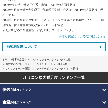
1996年筑波大学社会工学系・講師。2002年6月同助教授。
2008年4月慶應義塾大学理工学部管理工学科・准教授。2011年4月同教授、現
在に至る。
2023年4月内閣府 科学技術・イノベーション推進事務局参事官（インフラ・防
災担当）付上席科学技術政策フェロー（非常勤）
研究分野は応用統計解析、品質管理、マーケティング。
≫鈴木研究室についての詳細はこちら
顧客満足度について
オリコン顧客満足度ランキング
リフォームランキング・比較
おすすめのフルリフォームランキング・比較
2023年版
フルリフォームの保証・アフターサービスランキング・口コミ情報
オリコン顧客満足度
ランキング一覧
保険
関連ランキング
金融
関連ランキング