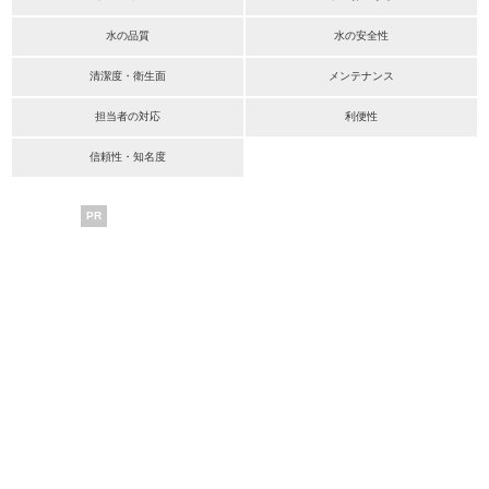
水の品質
水の安全性
清潔度・衛生面
メンテナンス
担当者の対応
利便性
信頼性・知名度
PR