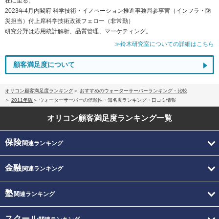
在に至る。
2023年4月内閣府 科学技術・イノベーション推進事務局参事官（インフラ・防
災担当）付上席科学技術政策フェロー（非常勤）
研究分野は応用統計解析、品質管理、マーケティング。
≫鈴木研究室についての詳細はこちら
顧客満足度について
オリコン顧客満足度ランキング
おすすめのウォーターサーバーランキング・比較
2011年版
ウォーターサーバーの信頼性・知名度ランキング・口コミ情報
オリコン顧客満足度
ランキング一覧
保険
関連ランキング
金融
関連ランキング
塾
関連ランキング
スクール