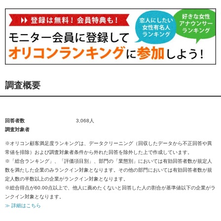
調査概要
回答者数
3,068人
調査対象者
※オリコン顧客満足度ランキングは、データクリーニング（回収したデータから不正回答や異
常値を排除）および調査対象者条件から外れた回答を除外した上で作成しています。
※「総合ランキング」、「評価項目別」、部門の「業態別」においては有効回答者数が規定人
数を満たした企業のみランクイン対象となります。その他の部門においては有効回答者数が規
定人数の半数以上の企業がランクイン対象となります。
※総合得点が60.00点以上で、他人に薦めたくないと回答した人の割合が基準値以下の企業がラ
ンクイン対象となります。
≫ 詳細はこちら