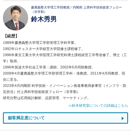
慶應義塾大学理工学部教授／内閣府 上席科学技術政策フェロー
（非常勤）
鈴木秀男
【経歴】
1989年慶應義塾大学理工学部管理工学科卒業。
1992年ロチェスター大学経営大学院修士課程修了。
1996年東京工業大学大学院理工学研究科博士課程経営工学専攻修了。博士（工
学）取得。
1996年筑波大学社会工学系・講師。2002年6月同助教授。
2008年4月慶應義塾大学理工学部管理工学科・准教授。2011年4月同教授、現
在に至る。
2023年4月内閣府 科学技術・イノベーション推進事務局参事官（インフラ・防
災担当）付上席科学技術政策フェロー（非常勤）
研究分野は応用統計解析、品質管理、マーケティング。
≫鈴木研究室についての詳細はこちら
顧客満足度について