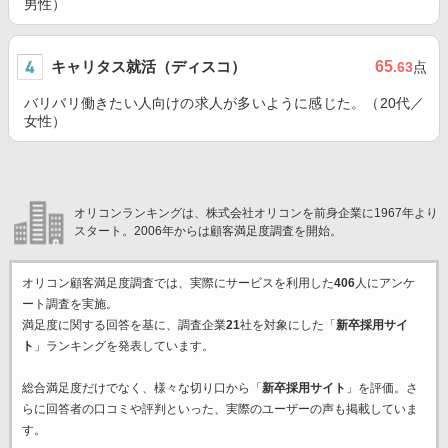
男性）
キャリタス就活（ディスコ）
65
.63
点
バリバリ働きたい人向けの求人が多いように感じた。（20代／
女性）
オリコンランキングは、株式会社オリコンを前身企業に1967年より
スタート。2006年からは顧客満足度調査を開始。
オリコン顧客満足度調査では、実際にサービスを利用した
406
人にアンケ
ート調査を実施。
満足度に関する回答を基に、調査企業
21
社を対象にした「
新卒採用サイ
ト
」ランキングを発表しています。
総合満足度だけでなく、様々な切り口から「
新卒採用サイト
」を評価。さ
らに回答者の口コミや評判といった、実際のユーザーの声も掲載していま
す。