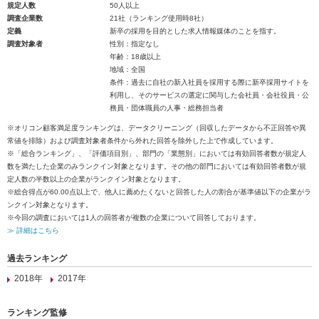
規定人数
50人以上
調査企業数
21社（ランキング使用時8社）
定義
新卒の採用を目的とした求人情報媒体のことを指す。
調査対象者
性別：指定なし
年齢：18歳以上
地域：全国
条件：過去に自社の新入社員を採用する際に新卒採用サイトを
利用し、そのサービスの選定に関与した会社員・会社役員・公
務員・団体職員の人事・総務担当者
※オリコン顧客満足度ランキングは、データクリーニング（回収したデータから不正回答や異
常値を排除）および調査対象者条件から外れた回答を除外した上で作成しています。
※「総合ランキング」、「評価項目別」、部門の「業態別」においては有効回答者数が規定人
数を満たした企業のみランクイン対象となります。その他の部門においては有効回答者数が規
定人数の半数以上の企業がランクイン対象となります。
※総合得点が60.00点以上で、他人に薦めたくないと回答した人の割合が基準値以下の企業がラ
ンクイン対象となります。
※今回の調査においては1人の回答者が複数の企業について回答しております。
≫ 詳細はこちら
過去ランキング
2018年
2017年
ランキング監修