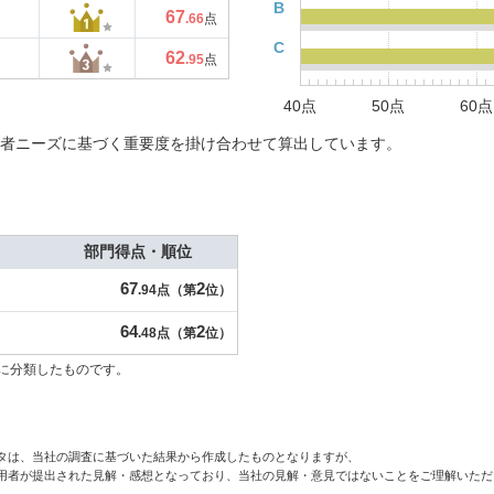
B
67
.66
点
C
62
.95
点
40点
50点
60点
者ニーズに基づく重要度を掛け合わせて算出しています。
部門得点・順位
67
2
.94点（第
位）
64
2
.48点（第
位）
に分類したものです。
タは、当社の調査に基づいた結果から作成したものとなりますが、
用者が提出された見解・感想となっており、当社の見解・意見ではないことをご理解いただ