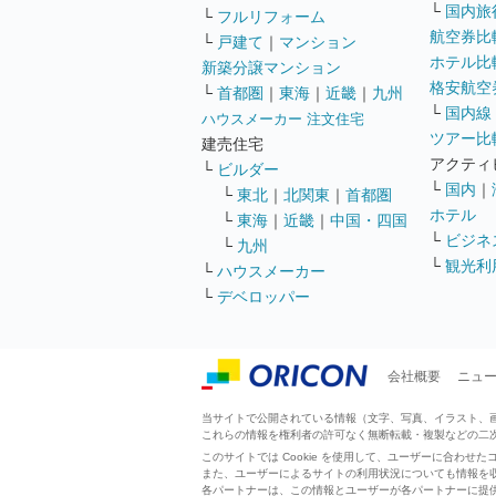
└
国内旅
└
フルリフォーム
航空券比
└
戸建て
｜
マンション
ホテル比
新築分譲マンション
格安航空券
└
首都圏
｜
東海
｜
近畿
｜
九州
└
国内線
ハウスメーカー 注文住宅
ツアー比
建売住宅
アクティ
└
ビルダー
└
国内
｜
└
東北
｜
北関東
｜
首都圏
ホテル
└
東海
｜
近畿
｜
中国・四国
└
ビジネ
└
九州
└
観光利
└
ハウスメーカー
└
デベロッパー
会社概要
ニュ
当サイトで公開されている情報（文字、写真、イラスト、画像
これらの情報を権利者の許可なく無断転載・複製などの二
このサイトでは Cookie を使用して、ユーザーに合わ
また、ユーザーによるサイトの利用状況についても情報を
各パートナーは、この情報とユーザーが各パートナーに提