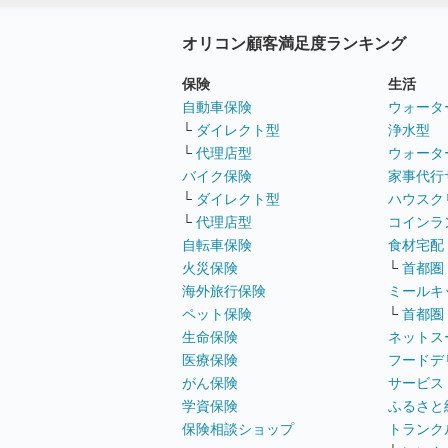
オリコン顧客満足度ランキング
保険
生活
自動車保険
ウォータ
└
ダイレクト型
浄水型
└
代理店型
ウォータ
バイク保険
家事代行
└
ダイレクト型
ハウスク
└
代理店型
コインラ
自転車保険
食材宅配
火災保険
└
首都圏
海外旅行保険
ミールキ
ペット保険
└
首都圏
生命保険
ネットス
医療保険
フードデ
がん保険
サービス
学資保険
ふるさと
保険相談ショップ
トランク