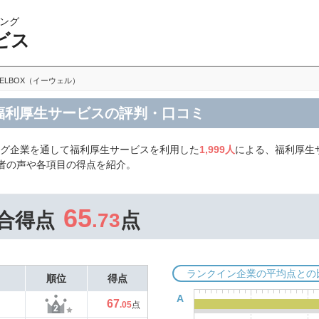
ング
ビス
ELBOX（イーウェル）
 福利厚生サービスの評判・口コミ
ング企業を通して福利厚生サービスを利用した
1,999人
による、福利厚生
用者の声や各項目の得点を紹介。
65
合得点
.73
点
ランクイン企業の平均点との
順位
得点
A
67
.05
点