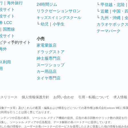
行
｜
海外旅行
24時間ジム
└
甲信越・北陸
較サイト
リラクゼーションサロン
└
近畿
｜
中国・
較サイト
キッズスイミングスクール
└
九州・沖縄
｜
 LCC
└
幼児
｜
小学生
カラオケボック
｜
国際線
テーマパーク
較サイト
小売
ビティ予約サイト
家電量販店
海外
ドラッグストア
紳士服専門店
ス利用
スーツショップ
用
カー用品店
タイヤ専門店
ースリリース
個人情報保護方針
お問い合わせ
引用・転載について
求人情報
データ等）及びこれらの配置・編集および構造などについての著作権は株式会社oricon MEに帰
次利用を行うことは固く禁じております。
せたコンテンツや広告の表示、ソーシャル メディア機能の提供、広告の表示回数やクリック数の測定を
収集し、ソーシャル メディアや広告配信、データ解析の各パートナーに提供しています。
供した他の情報や、ユーザーが各パートナーのサービスを使用したときに収集した他の情報を組み合