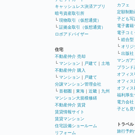
カフェ
キャッシュレス決済アプリ
定額制動
暗号資産取引所
子ども写
└
現物取引（仮想通貨）
電子書籍
└
証拠金取引（仮想通貨）
電子コミ
ロボアドバイザー
└
総合型
└
オリジ
住宅
└
出版社
不動産仲介 売却
マンガア
└
マンション
｜
戸建て
｜
土地
ブランド
不動産仲介 購入
オフィス
└
マンション
｜
戸建て
オフィス
分譲マンション管理会社
オフィス
└
首都圏
｜
東海
｜
近畿
｜
九州
福利厚生
マンション大規模修繕
電力会社
不動産仲介 賃貸
子ども見
賃貸情報サイト
賃貸マンション
トラベル
住宅設備ショールーム
旅行予約
リフォーム