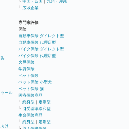
ス
└
中国・四国
｜
九州・沖縄
└
広域企業
専門家評価
ト
保険
自動車保険 ダイレクト型
自動車保険 代理店型
バイク保険 ダイレクト型
バイク保険 代理店型
広告
火災保険
学資保険
ペット保険
ペット保険 小型犬
ペット保険 猫
トツール
医療保険商品
└
終身型
｜
定期型
└
引受基準緩和型
生命保険商品
└
終身型
｜
定期型
員向け
└
収入保障保険