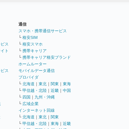
通信
ト
スマホ・携帯通信サービス
└
格安SIM
ービス
└
格安スマホ
サイト
└
携帯キャリア
└
携帯キャリア格安ブランド
ホームルーター
ービス
モバイルデータ通信
ト
プロバイダ
└
北海道
｜
東北
｜
関東
｜
東海
└
甲信越・北陸
｜
近畿
｜
中国
└
四国
｜
九州・沖縄
職
└
広域企業
インターネット回線
遣
└
北海道
｜
東北
｜
関東
└
甲信越・北陸
｜
東海
｜
近畿