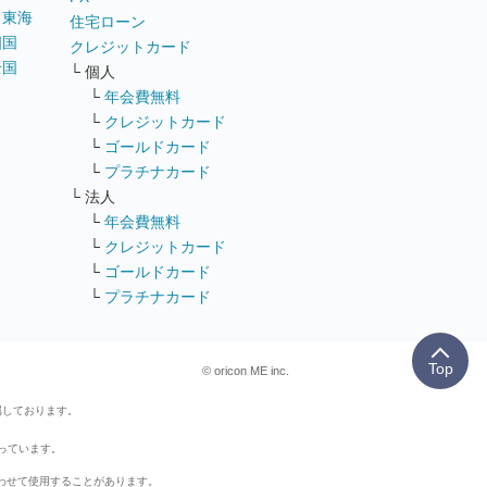
｜
東海
住宅ローン
四国
クレジットカード
全国
└ 個人
ス
└
年会費無料
└
クレジットカード
└
ゴールドカード
└
プラチナカード
└ 法人
└
年会費無料
└
クレジットカード
└
ゴールドカード
└
プラチナカード
Top
© oricon ME inc.
属しております。
行っています。
わせて使用することがあります。