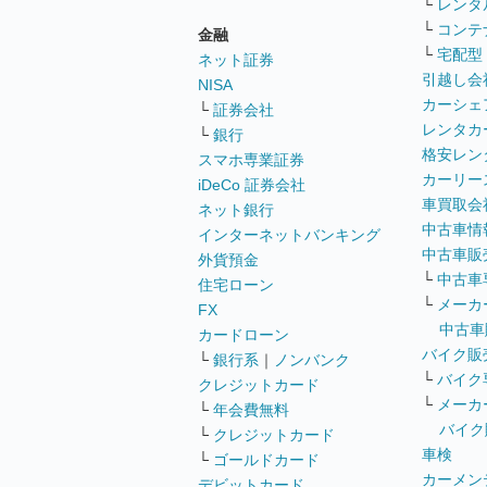
└
レンタ
└
コンテ
金融
└
宅配型
ネット証券
引越し会
NISA
カーシェ
└
証券会社
レンタカ
└
銀行
格安レン
スマホ専業証券
カーリー
iDeCo 証券会社
車買取会
ネット銀行
中古車情
インターネットバンキング
中古車販
外貨預金
└
中古車
住宅ローン
└
メーカ
FX
中古車
カードローン
バイク販
└
銀行系
｜
ノンバンク
└
バイク
クレジットカード
└
メーカ
└
年会費無料
バイク
└
クレジットカード
車検
└
ゴールドカード
カーメン
デビットカード