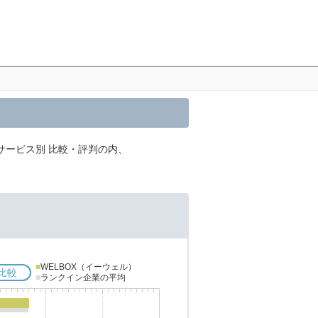
サービス別 比較・評判の内、
■
WELBOX（イーウェル）
比較
■
ランクイン企業の平均