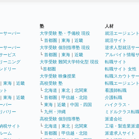
塾
人材
ーサーバー
大学受験 塾・予備校 現役
就活エージェン
└
首都圏
｜
東海
｜
近畿
就活サイト
ーサーバー
大学受験 個別指導塾 現役
逆求人型就活サ
サービス
└
首都圏
｜
東海
｜
近畿
アルバイト情報
リーニング
大学受験 難関大学特化型 現役
転職サイト
ンドリー
└
首都圏
転職サイト 女性
大学受験 映像授業
転職スカウトサ
｜
東海
｜
近畿
高校受験 塾
転職エージェン
ット
└
北海道
｜
東北
｜
北関東
看護師転職
｜
東海
｜
近畿
└
首都圏
｜
甲信越・北陸
介護転職
ーパー
└
東海
｜
近畿
｜
中国・四国
ハイクラス・
リバリー
└
九州・沖縄
ミドルクラス転
高校受験 個別指導塾
派遣会社
納税サイト
└
北海道
｜
東北
｜
北関東
工場・製造業派
ルーム
└
首都圏
｜
甲信越・北陸
派遣求人サイト