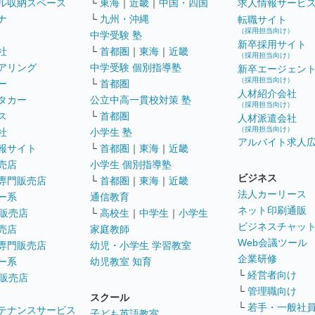
ル収納スペース
└
東海
｜
近畿
｜
中国・四国
求人情報サービ
ナ
└
九州・沖縄
転職サイト
（採用担当向け）
中学受験 塾
新卒採用サイト
社
└
首都圏
｜
東海
｜
近畿
（採用担当向け）
アリング
中学受験 個別指導塾
新卒エージェン
（採用担当向け）
ー
└
首都圏
人材紹介会社
タカー
公立中高一貫校対策 塾
（採用担当向け）
ス
└
首都圏
人材派遣会社
（採用担当向け）
社
小学生 塾
アルバイト求人
報サイト
└
首都圏
｜
東海
｜
近畿
売店
小学生 個別指導塾
ビジネス
専門販売店
└
首都圏
｜
東海
｜
近畿
法人カーリース
ー系
通信教育
ネット印刷通販
販売店
└
高校生
｜
中学生
｜
小学生
ビジネスチャッ
売店
家庭教師
Web会議ツール
専門販売店
幼児・小学生 学習教室
企業研修
ー系
幼児教室 知育
└
経営者向け
販売店
└
管理職向け
スクール
└
若手・一般社
テナンスサービス
子ども英語教室