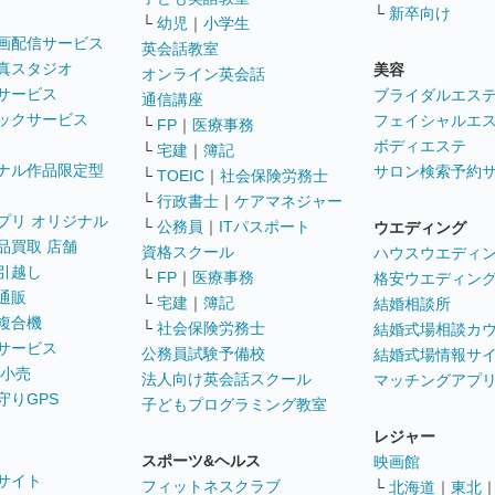
└
新卒向け
└
幼児
｜
小学生
画配信サービス
英会話教室
真スタジオ
美容
オンライン英会話
サービス
ブライダルエス
通信講座
ックサービス
フェイシャルエ
└
FP
｜
医療事務
ボディエステ
└
宅建
｜
簿記
ナル作品限定型
サロン検索予約
└
TOEIC
｜
社会保険労務士
└
行政書士
｜
ケアマネジャー
プリ オリジナル
└
公務員
｜
ITパスポート
ウエディング
品買取 店舗
資格スクール
ハウスウエディ
引越し
└
FP
｜
医療事務
格安ウエディン
通販
└
宅建
｜
簿記
結婚相談所
複合機
└
社会保険労務士
結婚式場相談カ
サービス
公務員試験予備校
結婚式場情報サ
 小売
法人向け英会話スクール
マッチングアプ
守りGPS
子どもプログラミング教室
レジャー
スポーツ&ヘルス
映画館
サイト
フィットネスクラブ
└
北海道
｜
東北