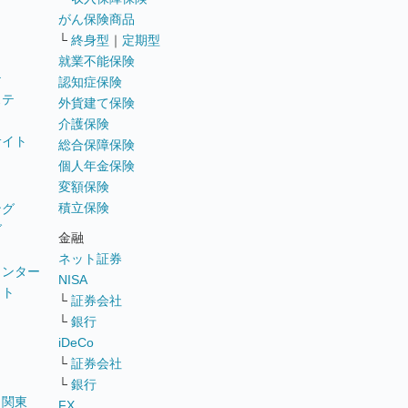
がん保険商品
└
終身型
｜
定期型
就業不能保険
テ
認知症保険
ステ
外貨建て保険
介護保険
サイト
総合保障保険
個人年金保険
変額保険
積立保険
ング
グ
金融
ネット証券
ウンター
NISA
イト
└
証券会社
リ
└
銀行
iDeCo
└
証券会社
└
銀行
｜
関東
FX