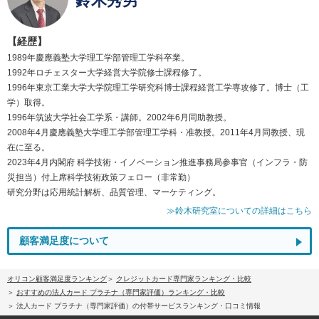
鈴木秀男
【経歴】
1989年慶應義塾大学理工学部管理工学科卒業。
1992年ロチェスター大学経営大学院修士課程修了。
1996年東京工業大学大学院理工学研究科博士課程経営工学専攻修了。博士（工
学）取得。
1996年筑波大学社会工学系・講師。2002年6月同助教授。
2008年4月慶應義塾大学理工学部管理工学科・准教授。2011年4月同教授、現
在に至る。
2023年4月内閣府 科学技術・イノベーション推進事務局参事官（インフラ・防
災担当）付上席科学技術政策フェロー（非常勤）
研究分野は応用統計解析、品質管理、マーケティング。
≫鈴木研究室についての詳細はこちら
顧客満足度について
オリコン顧客満足度ランキング
クレジットカード専門家ランキング・比較
おすすめの法人カード プラチナ（専門家評価）ランキング・比較
法人カード プラチナ（専門家評価）の付帯サービスランキング・口コミ情報