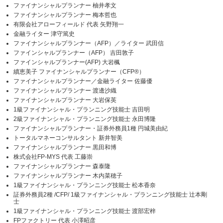
ファイナンシャルプランナー 柚井孝文
ファイナンシャルプランナー 梅本哲也
有限会社アローフィールド 代表 矢野翔一
金融ライター 津守篤史
ファイナンシャルプランナー（AFP）／ライター 武田信
ファインシャルプランナー（AFP） 吉田敦子
ファインシャルプランナー(AFP) 大岩楓
續恵美子 ファイナンシャルプランナー（CFP®）
ファイナンシャルプランナー／金融ライター 佐藤優
ファイナンシャルプランナー 渡邊沙織
ファイナンシャルプランナー 大岩保英
1級ファイナンシャル・プランニング技能士 吉田明
2級ファイナンシャル・プランニング技能士 永田博隆
ファイナンシャルプランナー・証券外務員1種 円城美由紀
トータルマネーコンサルタント 新井智美
ファイナンシャルプランナー 黒田和博
株式会社FP-MYS 代表 工藤崇
ファイナンシャルプランナー 森泰隆
ファイナンシャルプランナー 木内菜穂子
1級ファイナンシャル・プランニング技能士 松本香奈
証券外務員2種 /CFP/ 1級ファイナンシャル・プランニング技能士 辻本剛
士
1級ファイナンシャル・プランニング技能士 渡部宏梓
FPファクトリー 代表 小澤昭彦