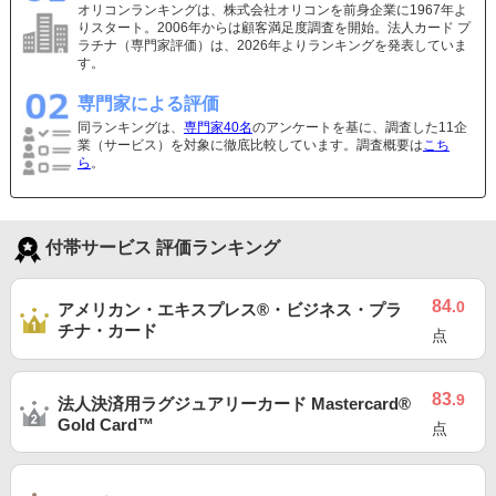
オリコンランキングは、株式会社オリコンを前身企業に1967年よ
りスタート。2006年からは顧客満足度調査を開始。法人カード プ
ラチナ（専門家評価）は、2026年よりランキングを発表していま
す。
専門家による評価
同ランキングは、
専門家40名
のアンケートを基に、調査した11企
業（サービス）を対象に徹底比較しています。調査概要は
こち
ら
。
付帯サービス 評価ランキング
84
.0
アメリカン・エキスプレス®・ビジネス・プラ
チナ・カード
点
83
.9
法人決済用ラグジュアリーカード Mastercard®
Gold Card™
点