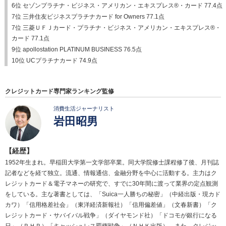
6位 セゾンプラチナ・ビジネス・アメリカン・エキスプレス®・カード 77.4点
7位 三井住友ビジネスプラチナカード for Owners 77.1点
7位 三菱ＵＦＪカード・プラチナ・ビジネス・アメリカン・エキスプレス®・
カード 77.1点
9位 apollostation PLATINUM BUSINESS 76.5点
10位 UCプラチナカード 74.9点
クレジットカード専門家ランキング監修
消費生活ジャーナリスト
岩田昭男
【経歴】
1952年生まれ。早稲田大学第一文学部卒業。同大学院修士課程修了後、月刊誌
記者などを経て独立。流通、情報通信、金融分野を中心に活動する。主力はク
レジットカード＆電子マネーの研究で、すでに30年間に渡って業界の定点観測
をしている。主な著書としては、「Suica一人勝ちの秘密」（中経出版・現カド
カワ）「信用格差社会」（東洋経済新報社）「信用偏差値」（文春新書）「ク
レジットカード・サバイバル戦争」（ダイヤモンド社）「ドコモが銀行になる