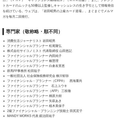
日」（ＰＨＰ）「キャッシュレス覇権戦争」（ＮＨＫ出版）、また、クレジッ
トカードのムックも50冊以上監修しキャッシュレスの生き字引として情報発信
を続けている。ウェブは、「岩田昭男の上級カード道場」、まぐまぐでメルマ
ガを毎月二回発行。
専門家（敬称略・順不同）
消費生活ジャーナリスト 岩田昭男
ファイナンシャルプランナー 松尾隆弘
株式会社サイコノミスト 代表取締役 山田悠記
ファイナンシャルプランナー 内田純子
ファイナンシャルプランナー 椿慧理
ファイナンシャルプランナー 白倉友里恵
群馬FP事務所 松田聡子
一般社団法人 社会保険税務研究会 柳川郁弥
ファイナンシャル・プランナー（CFP®） 西海重尚
ファイナンシャルプランナー 石上ユウキ
ファイナンシャルプランナー（AFP） 三枝徹
ファイナンシャルプランナー 桐原大樹
ファイナンシャルプランナー 矢萩あき
ファイナンシャルプランナー 植木美保子
2級ファイナンシャル・プランニング技能士 田尻宏子
MANDY WORKS 代表 鍛治田祐子