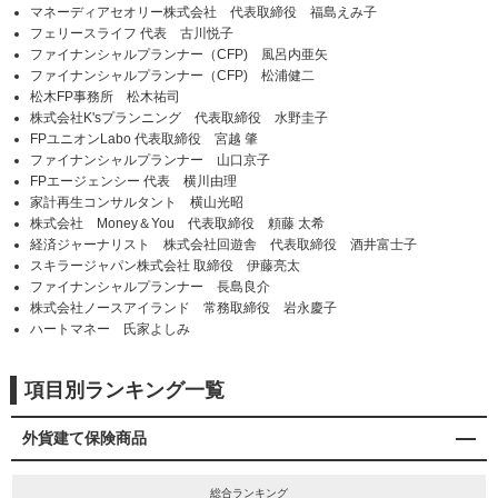
マネーディアセオリー株式会社 代表取締役 福島えみ子
フェリースライフ 代表 古川悦子
ファイナンシャルプランナー（CFP) 風呂内亜矢
ファイナンシャルプランナー（CFP) 松浦健二
松木FP事務所 松木祐司
株式会社K'sプランニング 代表取締役 水野圭子
FPユニオンLabo 代表取締役 宮越 肇
ファイナンシャルプランナー 山口京子
FPエージェンシー 代表 横川由理
家計再生コンサルタント 横山光昭
株式会社 Money＆You 代表取締役 頼藤 太希
経済ジャーナリスト 株式会社回遊舎 代表取締役 酒井富士子
スキラージャパン株式会社 取締役 伊藤亮太
ファイナンシャルプランナー 長島良介
株式会社ノースアイランド 常務取締役 岩永慶子
ハートマネー 氏家よしみ
項目別ランキング一覧
外貨建て保険商品
総合ランキング