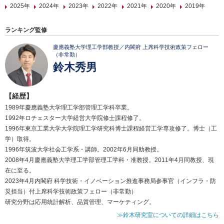
2025年
2024年
2023年
2022年
2021年
2020年
2019年
ランキング監修
慶應義塾大学理工学部教授／内閣府 上席科学技術政策フェロー
（非常勤）
鈴木秀男
【経歴】
1989年慶應義塾大学理工学部管理工学科卒業。
1992年ロチェスター大学経営大学院修士課程修了。
1996年東京工業大学大学院理工学研究科博士課程経営工学専攻修了。博士（工
学）取得。
1996年筑波大学社会工学系・講師。2002年6月同助教授。
2008年4月慶應義塾大学理工学部管理工学科・准教授。2011年4月同教授、現
在に至る。
2023年4月内閣府 科学技術・イノベーション推進事務局参事官（インフラ・防
災担当）付上席科学技術政策フェロー（非常勤）
研究分野は応用統計解析、品質管理、マーケティング。
≫鈴木研究室についての詳細はこちら