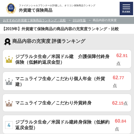
ファイナンシャルプランナーが評価した、オリコン保険商品ランキング
外貨建て保険商品
おすすめの外貨建て保険商品ランキング・比較
2019年版
商品内容の充実度
【2019年】外貨建て保険商品の商品内容の充実度ランキング・比較
商品内容の充実度 評価ランキング
62
.91
ジブラルタ生命／米国ドル建 介護保障付終身
保険（低解約返戻金型）
点
62
.77
マニュライフ生命／こだわり個人年金（外貨
建）
点
マニュライフ生命／こだわり外貨終身
62
.15
点
60
.84
ジブラルタ生命／米国ドル建終身保険（低解約
返戻金型）
点