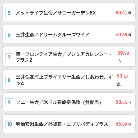
メットライフ生命／サニーガーデンEX
60
.61
点
三井生命／ドリームクルーズワイド
59
.89
点
59
.39
第一フロンティア生命／プレミアカレンシー・
プラス2
点
59
.13
三井住友海上プライマリー生命／しあわせ、ず
っと
点
ソニー生命／米ドル建終身保険（無配当）
58
.55
点
明治安田生命／外貨建・エブリバディプラス
55
.80
点