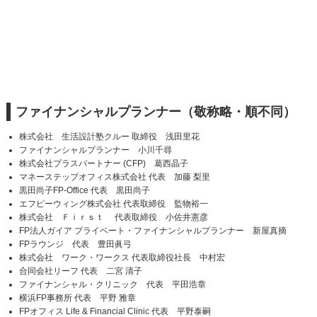
ファイナンシャルプランナー（敬称略・順不同）
株式会社 生活設計塾クルー 取締役 浅田里花
ファイナンシャルプランナー 小川千尋
株式会社プラスパートナー (CFP) 葛西晶子
マネーステップオフィス株式会社 代表 加藤 梨里
黒田尚子FP-Office 代表 黒田尚子
エフピーウィング株式会社 代表取締役 監物裕一
株式会社 Ｆｉｒｓｔ 代表取締役 小佐井憲彦
FP法人ガイア プライベート・ファイナンシャルプランナー 新屋真摘
FPラウンジ 代表 豊田眞弓
株式会社 ワーク・ワークス 代表取締役社長 中村宏
合同会社リーフ 代表 二宮 清子
ファイナンシャル・クリニック 代表 平田浩章
横浜FP事務所 代表 平野 雅章
FPオフィス Life & Financial Clinic 代表 平野泰嗣