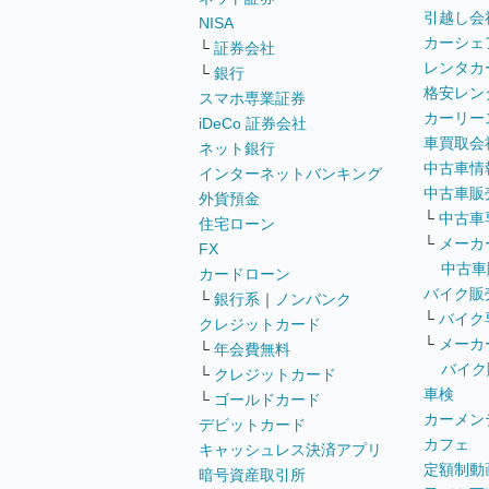
引越し会
NISA
カーシェ
└
証券会社
レンタカ
└
銀行
格安レン
スマホ専業証券
カーリー
iDeCo 証券会社
車買取会
ネット銀行
中古車情
インターネットバンキング
中古車販
外貨預金
└
中古車
住宅ローン
└
メーカ
FX
中古車
カードローン
バイク販
└
銀行系
｜
ノンバンク
└
バイク
クレジットカード
└
メーカ
└
年会費無料
バイク
└
クレジットカード
車検
└
ゴールドカード
カーメン
デビットカード
カフェ
キャッシュレス決済アプリ
定額制動
暗号資産取引所