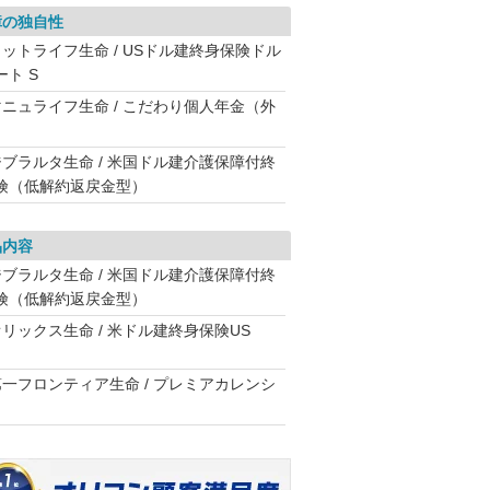
障の独自性
メットライフ生命 / USドル建終身保険ドル
ート S
マニュライフ生命 / こだわり個人年金（外
）
ジブラルタ生命 / 米国ドル建介護保障付終
険（低解約返戻金型）
品内容
ジブラルタ生命 / 米国ドル建介護保障付終
険（低解約返戻金型）
オリックス生命 / 米ドル建終身保険US
第一フロンティア生命 / プレミアカレンシ