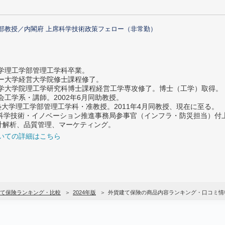
部教授／内閣府 上席科学技術政策フェロー（非常勤）
大学理工学部管理工学科卒業。
ター大学経営大学院修士課程修了。
大学大学院理工学研究科博士課程経営工学専攻修了。博士（工学）取得。
社会工学系・講師。2002年6月同助教授。
義塾大学理工学部管理工学科・准教授。2011年4月同教授、現在に至る。
府 科学技術・イノベーション推進事務局参事官（インフラ・防災担当）
計解析、品質管理、マーケティング。
いての詳細はこちら
て保険ランキング・比較
2024年版
外貨建て保険の商品内容ランキング・口コミ情