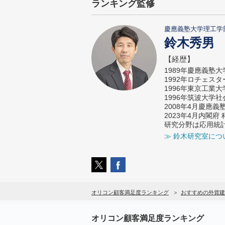
ランキング監修
慶應義塾大学理工学
鈴木秀男
【経歴】
1989年慶應義塾
1992年ロチェス
1996年東京工業
1996年筑波大学
2008年4月慶應
2023年4月内閣
研究分野は応用統
≫ 鈴木研究室につ
オリコン顧客満足度ランキング
おすすめの外貨建
オリコン顧客満足度ランキング