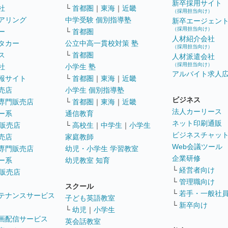
新卒採用サイト
社
└
首都圏
｜
東海
｜
近畿
（採用担当向け）
アリング
中学受験 個別指導塾
新卒エージェン
（採用担当向け）
ー
└
首都圏
人材紹介会社
タカー
公立中高一貫校対策 塾
（採用担当向け）
ス
└
首都圏
人材派遣会社
（採用担当向け）
社
小学生 塾
アルバイト求人
報サイト
└
首都圏
｜
東海
｜
近畿
売店
小学生 個別指導塾
ビジネス
専門販売店
└
首都圏
｜
東海
｜
近畿
法人カーリース
ー系
通信教育
ネット印刷通販
販売店
└
高校生
｜
中学生
｜
小学生
ビジネスチャッ
売店
家庭教師
Web会議ツール
専門販売店
幼児・小学生 学習教室
企業研修
ー系
幼児教室 知育
└
経営者向け
販売店
└
管理職向け
スクール
└
若手・一般社
テナンスサービス
子ども英語教室
└
新卒向け
└
幼児
｜
小学生
画配信サービス
英会話教室