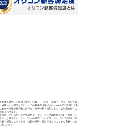
で公開されている情報（文字、写真、イラスト、画像データ等）及びこれ
・編集および構造などについての著作権は株式会社oricon MEに帰属してお
これらの情報を権利者の許可なく無断転載・複製などの二次利用を行うこ
禁じております。
で掲載しているすべての情報やデータは、当社の調査に基づいた結果から
ものとなりますが、サービスへの感想については、サービスの利用者が提
見解・感想となっており、当社の見解・意見ではないことをご理解いただ
ご覧ください。