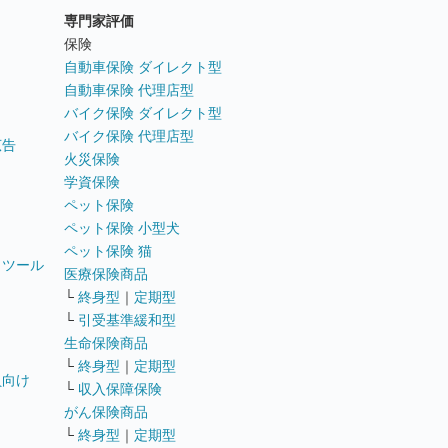
専門家評価
ト
保険
自動車保険 ダイレクト型
自動車保険 代理店型
バイク保険 ダイレクト型
バイク保険 代理店型
広告
火災保険
学資保険
ペット保険
ペット保険 小型犬
ペット保険 猫
トツール
医療保険商品
└
終身型
｜
定期型
└
引受基準緩和型
生命保険商品
└
終身型
｜
定期型
員向け
└
収入保障保険
がん保険商品
└
終身型
｜
定期型