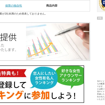
保障の独自性
商品内容
業が2社未満のため発表しておりません。
PR
当サイト
らの配置
ります。
とは固く
当サイト
作成した
出された
いた上で