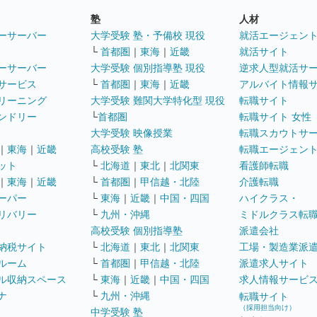
塾
人材
ーサーバー
大学受験 塾・予備校 現役
就活エージェン
└
首都圏
｜
東海
｜
近畿
就活サイト
ーサーバー
大学受験 個別指導塾 現役
逆求人型就活サ
サービス
└
首都圏
｜
東海
｜
近畿
アルバイト情報
リーニング
大学受験 難関大学特化型 現役
転職サイト
ンドリー
└
首都圏
転職サイト 女性
大学受験 映像授業
転職スカウトサ
｜
東海
｜
近畿
高校受験 塾
転職エージェン
ット
└
北海道
｜
東北
｜
北関東
看護師転職
｜
東海
｜
近畿
└
首都圏
｜
甲信越・北陸
介護転職
ーパー
└
東海
｜
近畿
｜
中国・四国
ハイクラス・
リバリー
└
九州・沖縄
ミドルクラス転
高校受験 個別指導塾
派遣会社
納税サイト
└
北海道
｜
東北
｜
北関東
工場・製造業派
ルーム
└
首都圏
｜
甲信越・北陸
派遣求人サイト
ル収納スペース
└
東海
｜
近畿
｜
中国・四国
求人情報サービ
ナ
└
九州・沖縄
転職サイト
（採用担当向け）
中学受験 塾