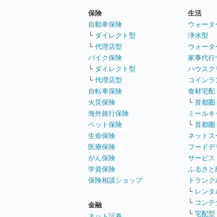
保険
生活
自動車保険
ウォータ
└
ダイレクト型
浄水型
└
代理店型
ウォータ
バイク保険
家事代行
└
ダイレクト型
ハウスク
└
代理店型
コインラ
自転車保険
食材宅配
火災保険
└
首都圏
海外旅行保険
ミールキ
ペット保険
└
首都圏
生命保険
ネットス
医療保険
フードデ
がん保険
サービス
学資保険
ふるさと
保険相談ショップ
トランク
└
レンタ
└
コンテ
金融
└
宅配型
ネット証券