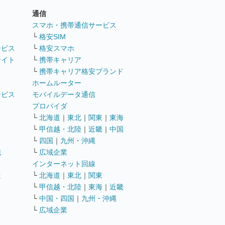
通信
ト
スマホ・携帯通信サービス
└
格安SIM
ービス
└
格安スマホ
サイト
└
携帯キャリア
└
携帯キャリア格安ブランド
ホームルーター
ービス
モバイルデータ通信
ト
プロバイダ
└
北海道
｜
東北
｜
関東
｜
東海
└
甲信越・北陸
｜
近畿
｜
中国
└
四国
｜
九州・沖縄
職
└
広域企業
インターネット回線
遣
└
北海道
｜
東北
｜
関東
└
甲信越・北陸
｜
東海
｜
近畿
ス
└
中国・四国
｜
九州・沖縄
└
広域企業