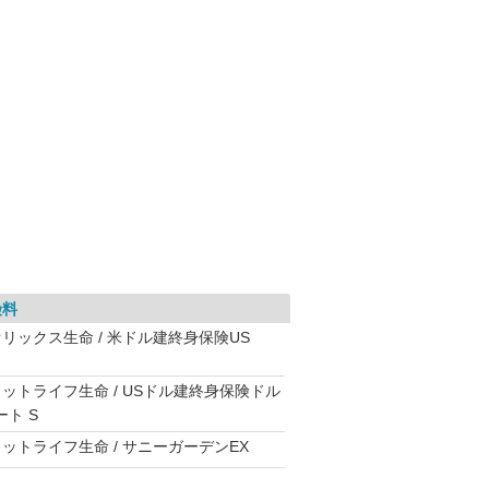
険料
オリックス生命 / 米ドル建終身保険US
メットライフ生命 / USドル建終身保険ドル
ート S
ットライフ生命 / サニーガーデンEX