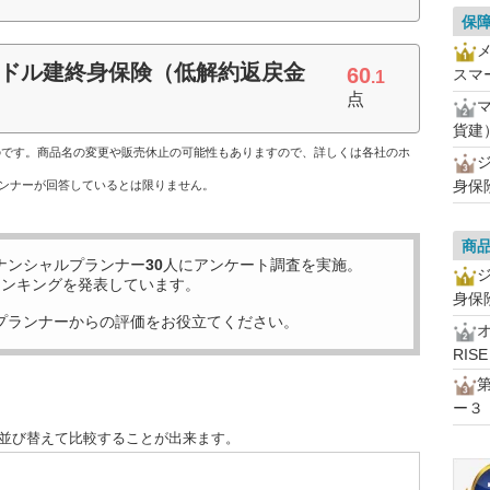
保
米国ドル建終身保険（低解約返戻金
60
スマ
.1
点
貨建
ものです。商品名の変更や販売休止の可能性もありますので、詳しくは各社のホ
身保
ンナーが回答しているとは限りません。
商
ナンシャルプランナー
30
人にアンケート調査を実施。
ランキングを発表しています。
身保
プランナーからの評価をお役立てください。
RISE
ー３
に並び替えて比較することが出来ます。