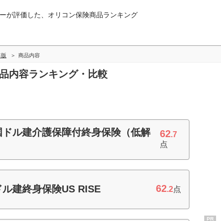
ーが評価した、オリコン保険商品ランキング
年版
商品内容
商品内容ランキング・比較
米国ドル建介護保障付終身保険（低解
62
.7
点
62
ル建終身保険US RISE
.2
点
PR