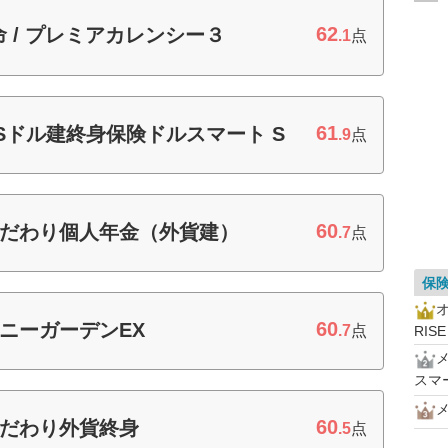
62
 / プレミアカレンシー３
.1
点
61
USドル建終身保険ドルスマート S
.9
点
60
 こだわり個人年金（外貨建）
.7
点
保
60
サニーガーデンEX
.7
点
RISE
スマ
メ
60
こだわり外貨終身
.5
点