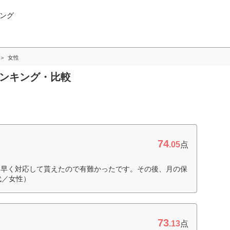
ング
女性
ランキング・比較
74
.05
点
り早く対応して貰えたので有難かったです。その後、月の保
代／女性）
73
.13
点