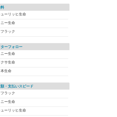
険料
チューリッヒ生命
ソニー生命
アフラック
フターフォロー
ソニー生命
アクサ生命
日本生命
取額・支払いスピード
アフラック
ソニー生命
チューリッヒ生命