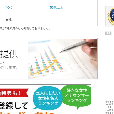
40代
50代以上
女性
業が2社未満のため発表しておりません。
PR
当サイト
らの配置
ります。
とは固く
当サイト