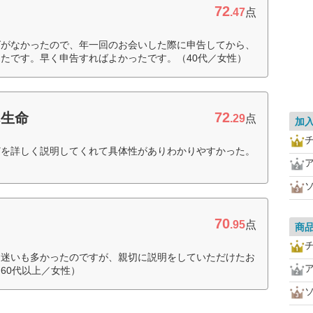
72
.47
点
グがなかったので、年一回のお会いした際に申告してから、
たです。早く申告すればよかったです。（40代／女性）
72
ん生命
.29
点
加
どを詳しく説明してくれて具体性がありわかりやすかった。
70
.95
点
商
、迷いも多かったのですが、親切に説明をしていただけたお
60代以上／女性）