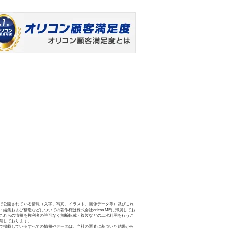
で公開されている情報（文字、写真、イラスト、画像データ等）及びこれ
・編集および構造などについての著作権は株式会社oricon MEに帰属してお
これらの情報を権利者の許可なく無断転載・複製などの二次利用を行うこ
禁じております。
で掲載しているすべての情報やデータは、当社の調査に基づいた結果から