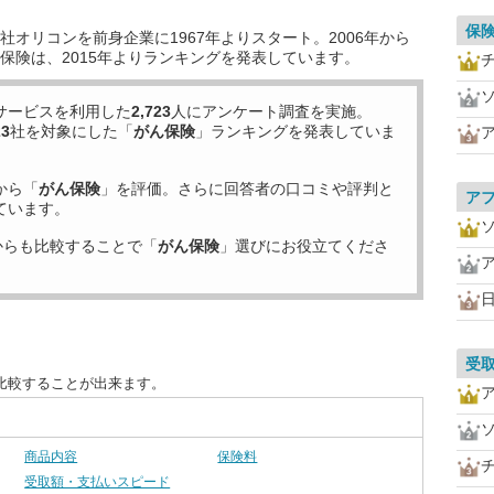
保
オリコンを前身企業に1967年よりスタート。2006年から
保険は、2015年よりランキングを発表しています。
サービスを利用した
2,723
人にアンケート調査を実施。
23
社を対象にした「
がん保険
」ランキングを発表していま
から「
がん保険
」を評価。さらに回答者の口コミや評判と
ア
ています。
からも比較することで「
がん保険
」選びにお役立てくださ
受
比較することが出来ます。
商品内容
保険料
受取額・支払いスピード