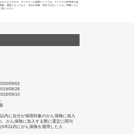
ものとなりますが、サービスへの感想については、サービスの利用者が提
見解・感想となっており、当社の見解・意見ではないことをご理解いただ
ご覧ください。
020/09/02
019/08/28
018/09/10
し
歳
年以内に自分が保障対象のがん保険に加入
つ、がん保険に加入する際に選定に関与
去5年以内にがん保険を適用した人