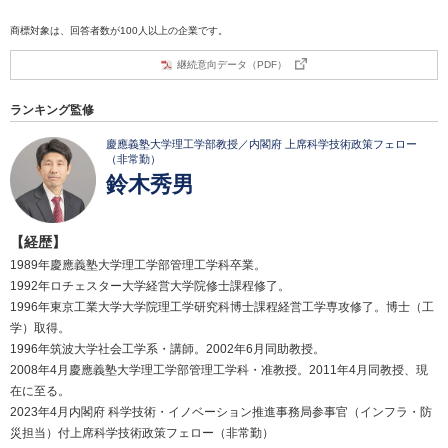
商標対象は、回答者数が100人以上の企業です。
継続意向データ（PDF）
ランキング監修
慶應義塾大学理工学部教授／内閣府 上席科学技術政策フェロー
（非常勤）
鈴木秀男
【経歴】
1989年慶應義塾大学理工学部管理工学科卒業。
1992年ロチェスター大学経営大学院修士課程修了。
1996年東京工業大学大学院理工学研究科博士課程経営工学専攻修了。博士（工
学）取得。
1996年筑波大学社会工学系・講師。2002年6月同助教授。
2008年4月慶應義塾大学理工学部管理工学科・准教授。2011年4月同教授、現
在に至る。
2023年4月内閣府 科学技術・イノベーション推進事務局参事官（インフラ・防
災担当）付上席科学技術政策フェロー（非常勤）