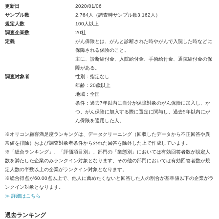
更新日
2020/01/06
サンプル数
2,764人（調査時サンプル数3,162人）
規定人数
100人以上
調査企業数
20社
定義
がん保険とは、がんと診断された時やがんで入院した時などに
保障される保険のこと。
主に、診断給付金、入院給付金、手術給付金、通院給付金の保
障がある。
調査対象者
性別：指定なし
年齢：20歳以上
地域：全国
条件：過去7年以内に自分が保障対象のがん保険に加入し、か
つ、がん保険に加入する際に選定に関与し、過去5年以内にが
ん保険を適用した人。
※オリコン顧客満足度ランキングは、データクリーニング（回収したデータから不正回答や異
常値を排除）および調査対象者条件から外れた回答を除外した上で作成しています。
※「総合ランキング」、「評価項目別」、部門の「業態別」においては有効回答者数が規定人
数を満たした企業のみランクイン対象となります。その他の部門においては有効回答者数が規
定人数の半数以上の企業がランクイン対象となります。
※総合得点が60.00点以上で、他人に薦めたくないと回答した人の割合が基準値以下の企業がラ
ンクイン対象となります。
≫ 詳細はこちら
過去ランキング