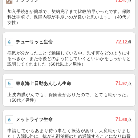
72
.47
点
加入手続きが簡単で、契約完了まで比較的早かったです。保険
料は手頃で、保障内容が手厚いのが良いと思います。（40代／
女性）
チューリッヒ生命
72
.12
点
病気が分かったことで動揺している中、先ず何をどのようにす
るべきか、また今後どのようにしていくといいかをしっかりと
説明してくれました（60代以上／男性）
東京海上日動あんしん生命
71
.97
点
上皮内膜がんでも、保険金がおりたので、とても助かった。
（50代／男性）
メットライフ生命
71
.66
点
申請してからあまり待つ事なく振込があり、大変助かりまし
た！入院以外に、抗がん剤治療のため通院することになり出費