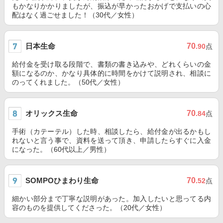
もかなりかかりましたが、振込が早かったおかげで支払いの心
配はなく過ごせました！（30代／女性）
日本生命
70
.90
点
給付金を受け取る段階で、書類の書き込みや、どれくらいの金
額になるのか、かなり具体的に時間をかけて説明され、相談に
のってくれました。（50代／女性）
オリックス生命
70
.84
点
手術（カテーテル）した時、相談したら、給付金が出るかもし
れないと言う事で、資料を送って頂き、申請したらすぐに入金
になった。（60代以上／男性）
SOMPOひまわり生命
70
.52
点
細かい部分まで丁寧な説明があった。加入したいと思ってる内
容のものを提供してくださった。（20代／女性）