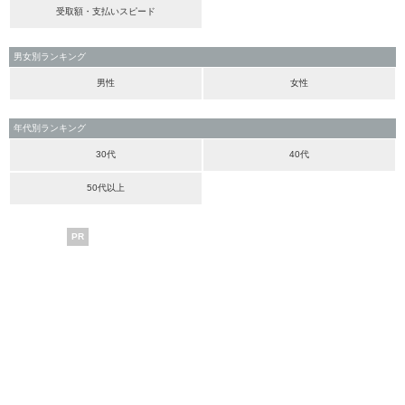
受取額・支払いスピード
男女別ランキング
男性
女性
年代別ランキング
30代
40代
50代以上
PR