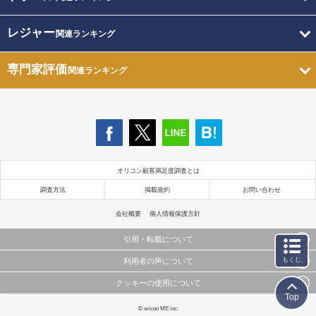
レジャー
関連ランキング
専門家評価
関連ランキング
オリコン顧客満足度調査とは
調査方法
掲載規約
お問い合わせ
会社概要
個人情報保護方針
引用・転載について
もくじ
利用者の声について
当サイトで公開されている情報（文字、写真、イラスト、画像データ等）及びこれらの配置・
編集および構造などについての著作権は株式会社oricon MEに帰属しております。
クッキーの使用について
当サイトに掲載している内容はすべてサービスの利用者が提出された見解・感想です。
これらの情報を権利者の許可なく無断転載・複製などの二次利用を行うことは固く禁じており
Top
弊社が内容について正確性を含め一切保証するものではありません。
ます。
このサイトでは Cookie を使用して、ユーザーに合わせたコンテンツや広告の表示、ソーシャル
© oricon ME inc.
弊社の見解・ 意見ではないことをご理解いただいた上でご覧ください。