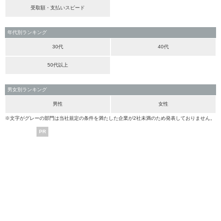
受取額・支払いスピード
年代別ランキング
30代
40代
50代以上
男女別ランキング
男性
女性
※文字がグレーの部門は当社規定の条件を満たした企業が2社未満のため発表しておりません。
PR