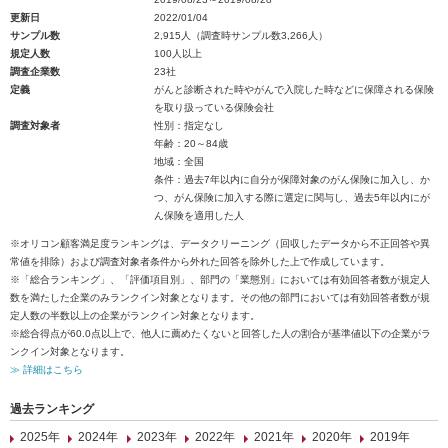
更新日
2022/01/04
サンプル数
2,915人（調査時サンプル数3,266人）
規定人数
100人以上
調査企業数
23社
定義
がんと診断された時やがんで入院した時などに保障される保険
を取り扱っている保険会社
調査対象者
性別：指定なし
年齢：20～84歳
地域：全国
条件：過去7年以内に自分が保障対象のがん保険に加入し、か
つ、がん保険に加入する際に選定に関与し、過去5年以内にが
ん保険を適用した人
※オリコン顧客満足度ランキングは、データクリーニング（回収したデータから不正回答や異
常値を排除）および調査対象者条件から外れた回答を除外した上で作成しています。
※「総合ランキング」、「評価項目別」、部門の「業態別」においては有効回答者数が規定人
数を満たした企業のみランクイン対象となります。その他の部門においては有効回答者数が規
定人数の半数以上の企業がランクイン対象となります。
※総合得点が60.0点以上で、他人に薦めたくないと回答した人の割合が基準値以下の企業がラ
ンクイン対象となります。
≫ 詳細はこちら
過去ランキング
2025年
2024年
2023年
2022年
2021年
2020年
2019年