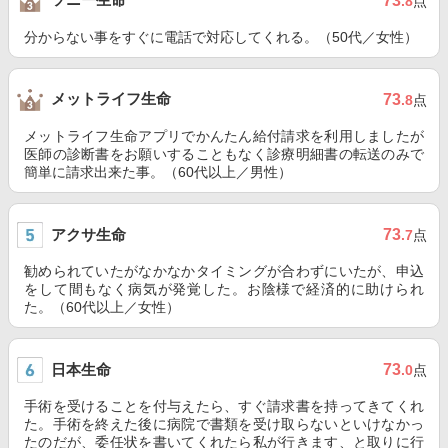
73
.8
点
分からない事をすぐに電話で対応してくれる。（50代／女性）
メットライフ生命
73
.8
点
メットライフ生命アプリでかんたん給付請求を利用しましたが
医師の診断書をお願いすることもなく診療明細書の転送のみで
簡単に請求出来た事。（60代以上／男性）
アクサ生命
73
.7
点
勧められていたがなかなかタイミングが合わずにいたが、申込
をして間もなく病気が発覚した。お陰様で経済的に助けられ
た。（60代以上／女性）
日本生命
73
.0
点
手術を受けることを付与えたら、すぐ請求書を持ってきてくれ
た。手術を終えた後に病院で書類を受け取らないといけなかっ
たのだが、委任状を書いてくれたら私が行きます、と取りに行