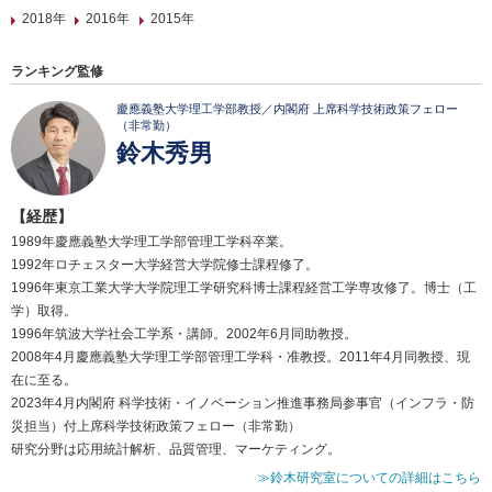
2018年
2016年
2015年
ランキング監修
慶應義塾大学理工学部教授／内閣府 上席科学技術政策フェロー
（非常勤）
鈴木秀男
【経歴】
1989年慶應義塾大学理工学部管理工学科卒業。
1992年ロチェスター大学経営大学院修士課程修了。
1996年東京工業大学大学院理工学研究科博士課程経営工学専攻修了。博士（工
学）取得。
1996年筑波大学社会工学系・講師。2002年6月同助教授。
2008年4月慶應義塾大学理工学部管理工学科・准教授。2011年4月同教授、現
在に至る。
2023年4月内閣府 科学技術・イノベーション推進事務局参事官（インフラ・防
災担当）付上席科学技術政策フェロー（非常勤）
研究分野は応用統計解析、品質管理、マーケティング。
≫鈴木研究室についての詳細はこちら