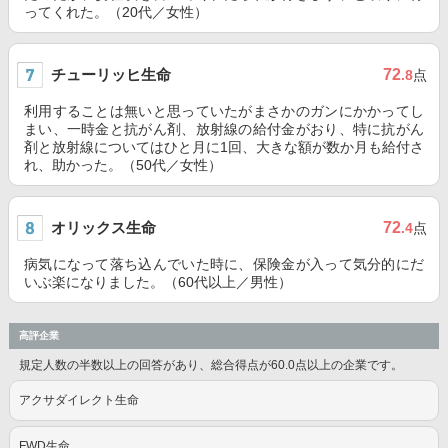
ってくれた。（20代／女性）
チューリッヒ生命
72
.8
点
利用することは無いと思っていたがまさかのガンにかかってし
まい、一時金と抗がん剤、放射線の給付金がおり、特に抗がん
剤と放射線についてはひと月に1回、大きな額が数か月も給付さ
れ、助かった。（50代／女性）
オリックス生命
72
.4
点
病気になって落ち込んでいた時に、保険金が入って気分的にだ
いぶ楽になりました。（60代以上／男性）
高評企業
規定人数の半数以上の回答があり、総合得点が60.0点以上の企業です。
アクサダイレクト生命
FWD生命