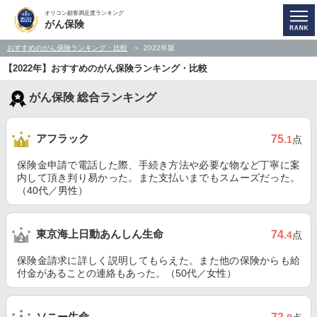
オリコン顧客満足度ランキング
がん保険
おすすめのがん保険ランキング・比較
2022年版
【2022年】おすすめのがん保険ランキング・比較
がん保険 総合ランキング
アフラック
75
.1
点
保険金申請で電話した際、手続き方法や必要な物など丁寧に案
内して頂き判り易かった。また支払いまでもスムーズだった。
（40代／男性）
東京海上日動あんしん生命
74
.4
点
保険金請求に詳しく説明してもらえた。また他の保険からも給
付金があることの連絡もあった。（50代／女性）
ソニー生命