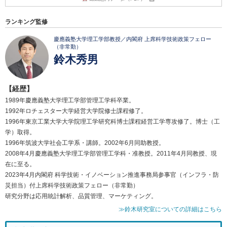
ランキング監修
慶應義塾大学理工学部教授／内閣府 上席科学技術政策フェロー
（非常勤）
鈴木秀男
【経歴】
1989年慶應義塾大学理工学部管理工学科卒業。
1992年ロチェスター大学経営大学院修士課程修了。
1996年東京工業大学大学院理工学研究科博士課程経営工学専攻修了。博士（工
学）取得。
1996年筑波大学社会工学系・講師。2002年6月同助教授。
2008年4月慶應義塾大学理工学部管理工学科・准教授。2011年4月同教授、現
在に至る。
2023年4月内閣府 科学技術・イノベーション推進事務局参事官（インフラ・防
災担当）付上席科学技術政策フェロー（非常勤）
研究分野は応用統計解析、品質管理、マーケティング。
≫鈴木研究室についての詳細はこちら