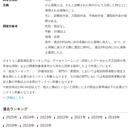
定義
がん保険とは、がんと診断された時やがんで入院した時などに
保障される保険のこと。
主に、診断給付金、入院給付金、手術給付金、通院給付金の保
障がある。
調査対象者
性別：指定なし
年齢：20歳以上
地域：全国
条件：過去5年以内に自分名義のがん保険に加入し、かつ、が
ん保険に加入する際に選定に関与し、過去3年以内にがん保険
を適用した人。
※オリコン顧客満足度ランキングは、データクリーニング（回収したデータから不正回答や異
常値を排除）および調査対象者条件から外れた回答を除外した上で作成しています。
※「総合ランキング」、「評価項目別」、部門の「業態別」においては有効回答者数が規定人
数を満たした企業のみランクイン対象となります。その他の部門においては有効回答者数が規
定人数の半数以上の企業がランクイン対象となります。
※総合得点が60.00点以上で、他人に薦めたくないと回答した人の割合が基準値以下の企業がラ
ンクイン対象となります。
≫ 詳細はこちら
過去ランキング
2025年
2024年
2023年
2022年
2021年
2020年
2019年
2018年
2016年
2015年