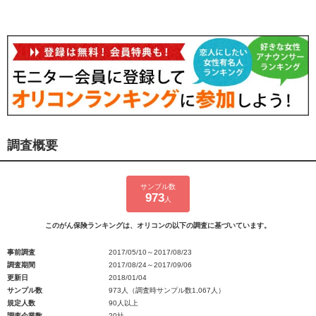
調査概要
サンプル数
973
人
このがん保険ランキングは、オリコンの以下の調査に基づいています。
事前調査
2017/05/10～2017/08/23
調査期間
2017/08/24～2017/09/06
更新日
2018/01/04
サンプル数
973人（調査時サンプル数1,067人）
規定人数
90人以上
調査企業数
20社