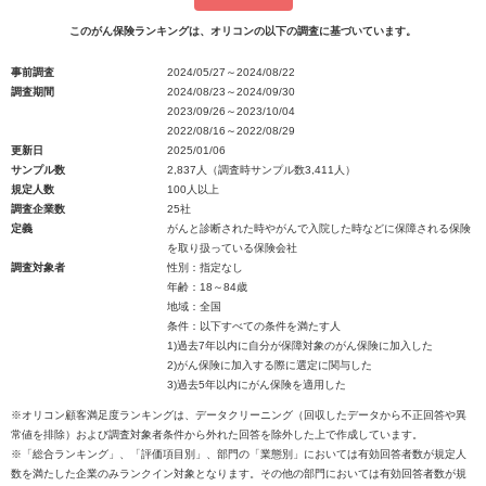
このがん保険ランキングは、オリコンの以下の調査に基づいています。
事前調査
2024/05/27～2024/08/22
調査期間
2024/08/23～2024/09/30
2023/09/26～2023/10/04
2022/08/16～2022/08/29
更新日
2025/01/06
サンプル数
2,837人（調査時サンプル数3,411人）
規定人数
100人以上
調査企業数
25社
定義
がんと診断された時やがんで入院した時などに保障される保険
を取り扱っている保険会社
調査対象者
性別：指定なし
年齢：18～84歳
地域：全国
条件：以下すべての条件を満たす人
1)過去7年以内に自分が保障対象のがん保険に加入した
2)がん保険に加入する際に選定に関与した
3)過去5年以内にがん保険を適用した
※オリコン顧客満足度ランキングは、データクリーニング（回収したデータから不正回答や異
常値を排除）および調査対象者条件から外れた回答を除外した上で作成しています。
※「総合ランキング」、「評価項目別」、部門の「業態別」においては有効回答者数が規定人
数を満たした企業のみランクイン対象となります。その他の部門においては有効回答者数が規