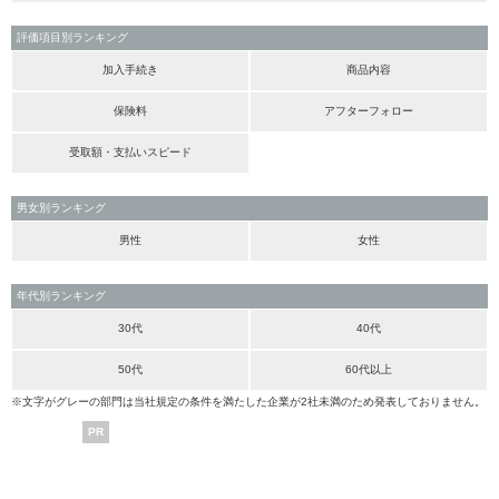
評価項目別ランキング
加入手続き
商品内容
保険料
アフターフォロー
受取額・支払いスピード
男女別ランキング
男性
女性
年代別ランキング
30代
40代
50代
60代以上
※文字がグレーの部門は当社規定の条件を満たした企業が2社未満のため発表しておりません。
PR