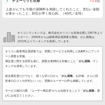
チューリッヒ生命
71
.8
点
上皮がんでも今後の保険料を免除してくれたこと。支払い金額
が多かったこと。対応が早く良心的。（40代／女性）
オリコンランキングは、株式会社オリコンを前身企業に1967年より
スタート。2006年からは顧客満足度調査を開始。がん保険は、
2015年よりランキングを発表しています。
オリコン顧客満足度調査では、実際にサービスを利用した
2,837
人にアンケ
ート調査を実施。
満足度に関する回答を基に、調査企業
25
社を対象にした「
がん保険
」ラン
キングを発表しています。
総合満足度だけでなく、様々な切り口から「
がん保険
」を評価。さらに回
答者の口コミや評判といった、実際のユーザーの声も掲載しています。
サービス検討の際、“ユーザー満足度”からも比較することで「
がん保険
」選
びにお役立てください。