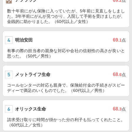
69
.2
点
数十年前にがん保険に入っていたが、5年前に見直しをしまし
た。3年半前にがんが見つかり、入院して手術を受けましたが、
金銭的に助かりました。（60代以上／女性）
明治安田
69
.1
点
有事の際の担当者の親身な対応や会社の信頼性の高さが良いと
思った。（50代／男性）
メットライフ生命
68
.6
点
コールセンターの対応も親身で、保険給付金の手続きがスピー
ディーで満足のいくものでした。（60代以上／男性）
オリックス生命
68
.3
点
請求受け取りに時間が掛かった分の利子も払ってくれたこと。
（60代以上／女性）