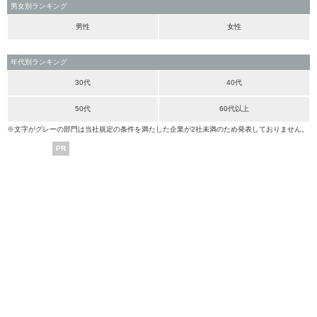
男女別ランキング
男性
女性
年代別ランキング
30代
40代
50代
60代以上
※文字がグレーの部門は当社規定の条件を満たした企業が2社未満のため発表しておりません。
PR