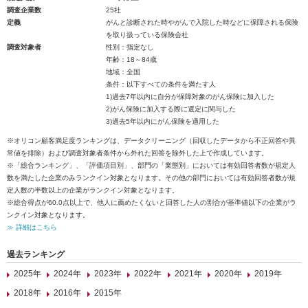
調査企業数
25社
定義
がんと診断された時やがんで入院した時などに保障される保険
を取り扱っている保険会社
調査対象者
性別：指定なし
年齢：18～84歳
地域：全国
条件：以下すべての条件を満たす人
1)過去7年以内に自分が保障対象のがん保険に加入した
2)がん保険に加入する際に選定に関与した
3)過去5年以内にがん保険を適用した
※オリコン顧客満足度ランキングは、データクリーニング（回収したデータから不正回答や異
常値を排除）および調査対象者条件から外れた回答を除外した上で作成しています。
※「総合ランキング」、「評価項目別」、部門の「業態別」においては有効回答者数が規定人
数を満たした企業のみランクイン対象となります。その他の部門においては有効回答者数が規
定人数の半数以上の企業がランクイン対象となります。
※総合得点が60.0点以上で、他人に薦めたくないと回答した人の割合が基準値以下の企業がラ
ンクイン対象となります。
≫ 詳細はこちら
過去ランキング
2025年
2024年
2023年
2022年
2021年
2020年
2019年
2018年
2016年
2015年