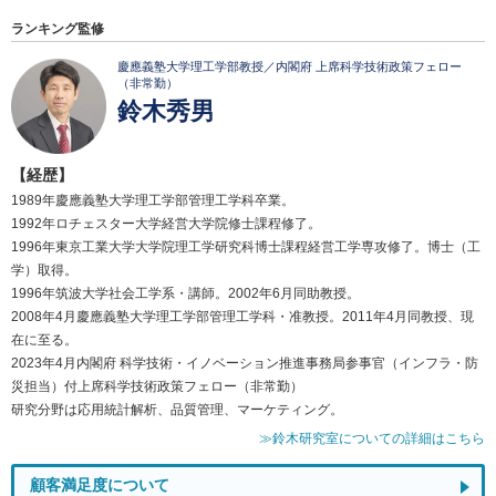
ランキング監修
慶應義塾大学理工学部教授／内閣府 上席科学技術政策フェロー
（非常勤）
鈴木秀男
【経歴】
1989年慶應義塾大学理工学部管理工学科卒業。
1992年ロチェスター大学経営大学院修士課程修了。
1996年東京工業大学大学院理工学研究科博士課程経営工学専攻修了。博士（工
学）取得。
1996年筑波大学社会工学系・講師。2002年6月同助教授。
2008年4月慶應義塾大学理工学部管理工学科・准教授。2011年4月同教授、現
在に至る。
2023年4月内閣府 科学技術・イノベーション推進事務局参事官（インフラ・防
災担当）付上席科学技術政策フェロー（非常勤）
研究分野は応用統計解析、品質管理、マーケティング。
≫鈴木研究室についての詳細はこちら
顧客満足度について